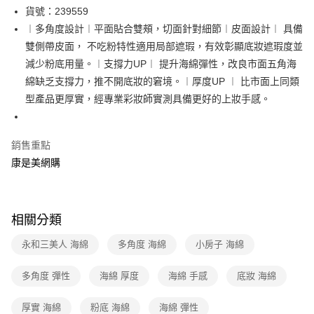
超商取貨付款
貨號：239559
︱多角度設計︱平面貼合雙頰，切面針對細節︱皮面設計︱ 具備
LINE Pay
雙側帶皮面， 不吃粉特性適用局部遮瑕，有效彰顯底妝遮瑕度並
Apple Pay
減少粉底用量。︱支撐力UP︱ 提升海綿彈性，改良市面五角海
綿缺乏支撐力，推不開底妝的窘境。︱厚度UP ︱ 比市面上同類
街口支付
型產品更厚實，經專業彩妝師實測具備更好的上妝手感。
悠遊付
Google Pay
銷售重點
康是美網購
運送方式
超商取貨付款(下單後3-5個工作天配送)
每筆NT$70，滿NT$399(含以上)免運費
相關分類
付款後7-11取貨(下單後3-5個工作天配送)
永和三美人 海綿
多角度 海綿
小房子 海綿
每筆NT$70，滿NT$399(含以上)免運費
多角度 彈性
海綿 厚度
海綿 手感
底妝 海綿
宅配-下單後3-5個工作天配送(不含預購品)，箱購品分箱出貨
每筆NT$100，滿NT$799(含以上)免運費
厚實 海綿
粉底 海綿
海綿 彈性