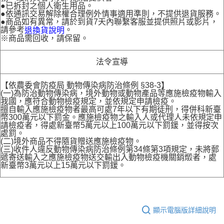
●已拆封之個人衛生用品。
●依通訊交易解除權合理例外情事適用準則，不提供退貨服務。
●商品如有異常，請於到貨7天內聯繫客服並提供照片或影片，
請參考
。
退換貨說明
※商品需回收，請保留。
法令宣導
【依農委會防疫局 動物傳染病防治條例 §38-3】
(一)為防治動物傳染病，境外動物或動物產品等應施檢疫物輸入
我國，應符合動物檢疫規定，並依規定申請檢疫。
擅自輸入應施檢疫物者最高可處7年以下有期徒刑，得併科新臺
幣300萬元以下罰金。應施檢疫物之輸入人或代理人未依規定申
請檢疫者，得處新臺幣5萬元以上100萬元以下罰鍰，並得按次
處罰。
(二)境外商品不得隨貨贈送應施檢疫物。
(三)收件人違反動物傳染病防治條例第34條第3項規定，未將郵
遞寄送輸入之應施檢疫物送交輸出入動物檢疫機關銷燬者，處
新臺幣3萬元以上15萬元以下罰鍰。
顯示電腦版詳細說明