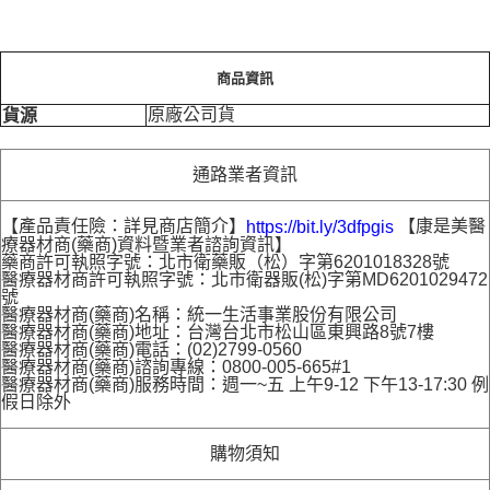
商品資訊
原廠公司貨
貨源
通路業者資訊
【產品責任險：詳見商店簡介】
【康是美醫
https://bit.ly/3dfpgis
療器材商(藥商)資料暨業者諮詢資訊】
藥商許可執照字號：北市衛藥販（松）字第6201018328號
醫療器材商許可執照字號：北市衛器販(松)字第MD6201029472
號
醫療器材商(藥商)名稱：統一生活事業股份有限公司
醫療器材商(藥商)地址：台灣台北市松山區東興路8號7樓
醫療器材商(藥商)電話：(02)2799-0560
醫療器材商(藥商)諮詢專線：0800-005-665#1
醫療器材商(藥商)服務時間：週一~五 上午9-12 下午13-17:30 例
假日除外
購物須知