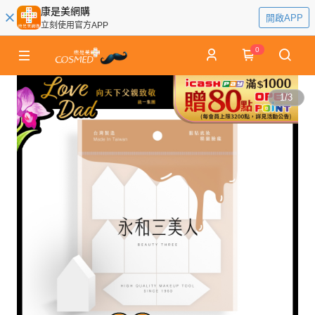
康是美網購
開啟APP
立刻使用官方APP
0
1
/
3