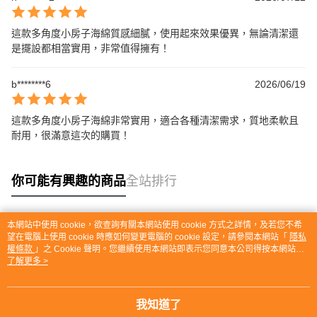
這款多角度小房子海綿質感細膩，使用起來效果優異，無論清潔還
是擺設都相當實用，非常值得擁有！
b********6
2026/06/19
這款多角度小房子海綿非常實用，適合各種清潔需求，質地柔軟且
耐用，很滿意這次的購買！
你可能有興趣的商品
全站排行
本網站中使用 cookie，欲查詢有關本網站使用 cookie 方式之詳情，及若您不希
熱門標籤
望在電腦上使用 cookie 時應如何變更電腦的 cookie 設定，請參閱本網站「
隱私
權條款
」之 Cookie 聲明。您繼續使用本網站即表示您同意本公司得按本網站使
用條款之 Cookie 聲明使用 cookie。
了解更多 >
我知道了