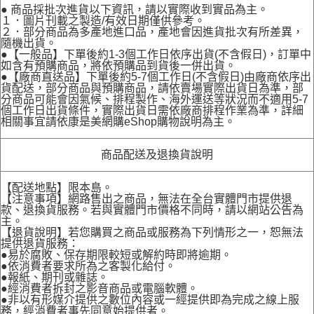
● 商品採批次進貨以下資訊，請以實際收到實品為主。
１．圖片刊載之製造/有效日期僅供參考。
２．部分商品為多產地進口品，產地會因進貨批次有所差異，
隨機出貨。
●【一般品】下單後約1-3個工作日依序出貨(不含假日)，訂單中
如含有預購商品，將依預購品到貨後一併出貨。
●【廠商直送品】下單後約5-7個工作日(不含假日)由廠商依序出
貨配送，部分商品與預購商品，請依賣場實際出貨日為準，部
分商品可能會因氣候、排程製作、海外運送等狀況而不適用5-7
個工作日出貨條件，實際出貨日需依廠商排程作業為準，詳細
相關事宜請依康是美網購eShop購物說明為主。
商品配送及退換貨說明
【配送地點】限本島。
【注意事項】網路售出之商品，無法在全台實體門市提供退
款、退換貨服務。若與實體門市價格不同時，請以網站公告為
主。
【退貨說明】若您購買之商品或服務為下列情形之一，恕無法
提供退貨服務：
●易於腐敗、保存期限較短或解約時即將逾期。
●依消費者要求所為之客製化給付。
●報紙、期刊或雜誌。
●經消費者拆封之影音商品或電腦軟體。
●非以有形媒介提供之數位內容或一經提供即為完成之線上服
務，經消費者事先同意始提供者。