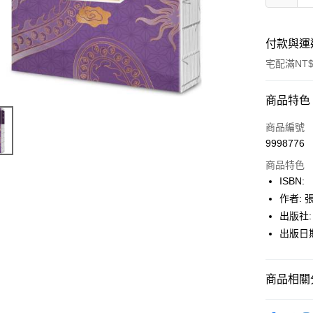
付款與運
宅配滿NT$
付款方式
商品特色
icash Pay
商品編號
9998776
信用卡一
商品特色
數位禮券
ISBN:
作者: 
LINE Pay
出版社
Apple Pay
出版日期:
街口支付
商品相關分
悠遊付
Google Pa
博客來