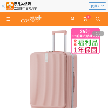
康是美網購
開啟APP
立刻使用官方APP
0
1
/
3