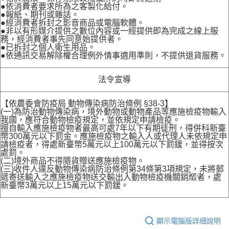
●依消費者要求所為之客製化給付。
●報紙、期刊或雜誌。
●經消費者拆封之影音商品或電腦軟體。
●非以有形媒介提供之數位內容或一經提供即為完成之線上服
務，經消費者事先同意始提供者。
●已拆封之個人衛生用品。
●依通訊交易解除權合理例外情事適用準則，不提供退貨服務。
法令宣導
【依農委會防疫局 動物傳染病防治條例 §38-3】
(一)為防治動物傳染病，境外動物或動物產品等應施檢疫物輸入
我國，應符合動物檢疫規定，並依規定申請檢疫。
擅自輸入應施檢疫物者最高可處7年以下有期徒刑，得併科新臺
幣300萬元以下罰金。應施檢疫物之輸入人或代理人未依規定申
請檢疫者，得處新臺幣5萬元以上100萬元以下罰鍰，並得按次
處罰。
(二)境外商品不得隨貨贈送應施檢疫物。
(三)收件人違反動物傳染病防治條例第34條第3項規定，未將郵
遞寄送輸入之應施檢疫物送交輸出入動物檢疫機關銷燬者，處
新臺幣3萬元以上15萬元以下罰鍰。
顯示電腦版詳細說明