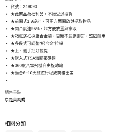
LINE Pay
貨號：249093
★此商品為福利品，不接受退換貨
Apple Pay
★前開式1:9設計，可更方面開啟與提取物品
街口支付
★開合度達95%，超方便放置與拿取
★箱框邊框採鋁合金製，百顆不鏽鋼鉚釘，堅固耐用
悠遊付
★多段式可調整”鋁合金”拉桿
Google Pay
★上、側手把好拉提
★崁入式TSA海關密碼鎖
運送方式
★360度八顆飛機自由旋轉輪
宅配-下單後3-5個工作天配送(不含預購品)，箱購品分箱出貨
★適合6~10天旅遊行程或商務出差
每筆NT$100，滿NT$799(含以上)免運費
銷售重點
康是美網購
相關分類