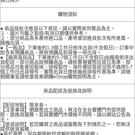
假日除外
購物須知
● 商品採批次進貨以下資訊，請以實際收到實品為主。
１．圖片刊載之製造/有效日期僅供參考。
２．部分商品為多產地進口品，產地會因進貨批次有所差異，
隨機出貨。
●【一般品】下單後約1-3個工作日依序出貨(不含假日)，訂單中
如含有預購商品，將依預購品到貨後一併出貨。
●【廠商直送品】下單後約5-7個工作日(不含假日)由廠商依序出
貨配送，部分商品與預購商品，請依賣場實際出貨日為準，部
分商品可能會因氣候、排程製作、海外運送等狀況而不適用5-7
個工作日出貨條件，實際出貨日需依廠商排程作業為準，詳細
相關事宜請依康是美網購eShop購物說明為主。
商品配送及退換貨說明
【配送地點】限本島。
【注意事項】網路售出之商品，無法在全台實體門市提供退
款、退換貨服務。若與實體門市價格不同時，請以網站公告為
主。
【退貨說明】若您購買之商品或服務為下列情形之一，恕無法
提供退貨服務：
●易於腐敗、保存期限較短或解約時即將逾期。