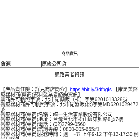
商品資訊
原廠公司貨
貨源
通路業者資訊
【產品責任險：詳見商店簡介】
【康是美醫
https://bit.ly/3dfpgis
療器材商(藥商)資料暨業者諮詢資訊】
藥商許可執照字號：北市衛藥販（松）字第6201018328號
醫療器材商許可執照字號：北市衛器販(松)字第MD6201029472
號
醫療器材商(藥商)名稱：統一生活事業股份有限公司
醫療器材商(藥商)地址：台灣台北市松山區東興路8號7樓
醫療器材商(藥商)電話：(02)2799-0560
醫療器材商(藥商)諮詢專線：0800-005-665#1
醫療器材商(藥商)服務時間：週一~五 上午9-12 下午13-17:30 例