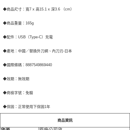
◆商品尺寸：寬7 x 高15.1 x 深3.6 （cm）
◆商品重量：165g
◆配件：USB（Type-C）充電
◆產地：中國／替換外刀網、內刀刃-日本
◆國際條碼：8887549869440
◆效期：無效期
◆商檢字號：免驗
◆保固：正常使用下保固1年
商品資訊
原廠公司貨
貨源