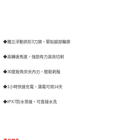
◆獨立浮動拱形3刀頭，緊貼臉部輪廓
◆高轉速馬達，強勁有力高效切剃
◆30度銳角奈米內刃，輕鬆剃鬚
◆1小時快速充電，滿電可用14天
◆IPX7防水等級，可直接水洗