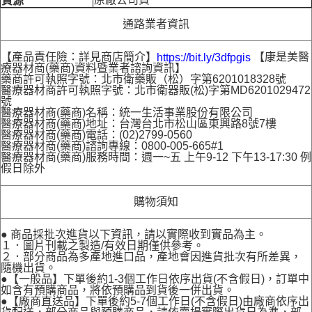
通路業者資訊
【產品責任險：詳見商店簡介】
【康是美醫
https://bit.ly/3dfpgis
療器材商(藥商)資料暨業者諮詢資訊】
藥商許可執照字號：北市衛藥販（松）字第6201018328號
醫療器材商許可執照字號：北市衛器販(松)字第MD6201029472
號
醫療器材商(藥商)名稱：統一生活事業股份有限公司
醫療器材商(藥商)地址：台灣台北市松山區東興路8號7樓
醫療器材商(藥商)電話：(02)2799-0560
醫療器材商(藥商)諮詢專線：0800-005-665#1
醫療器材商(藥商)服務時間：週一~五 上午9-12 下午13-17:30 例
假日除外
購物須知
● 商品採批次進貨以下資訊，請以實際收到實品為主。
１．圖片刊載之製造/有效日期僅供參考。
２．部分商品為多產地進口品，產地會因進貨批次有所差異，
隨機出貨。
●【一般品】下單後約1-3個工作日依序出貨(不含假日)，訂單中
如含有預購商品，將依預購品到貨後一併出貨。
●【廠商直送品】下單後約5-7個工作日(不含假日)由廠商依序出