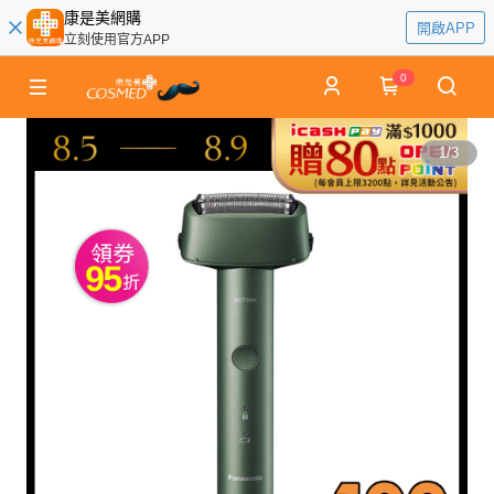
康是美網購
開啟APP
立刻使用官方APP
0
1
/
3