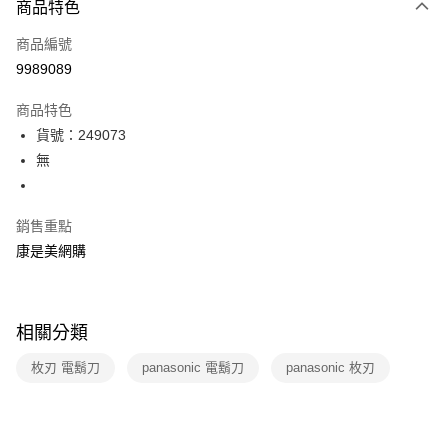
商品特色
icash Pay
商品編號
信用卡一次付款
9989089
數位禮券
商品特色
LINE Pay
貨號：249073
無
Apple Pay
街口支付
銷售重點
悠遊付
康是美網購
Google Pay
運送方式
相關分類
宅配-下單後3-5個工作天配送(不含預購品)，箱購品分箱出貨
枚刃 電鬍刀
panasonic 電鬍刀
panasonic 枚刃
每筆NT$100，滿NT$799(含以上)免運費