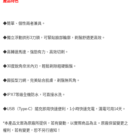
產品特色
◆簡單、個性兩者兼具。
◆獨立浮動拱形3刀頭，可緊貼臉部輪廓，剃鬚舒適更高效。
◆高轉速馬達，強勁有力、高效切剃。
◆30度銳角奈米內刃，輕鬆剃除粗硬鬍鬚。
◆圓弧型刀網，完美貼合肌膚，剃鬚無死角。
◆IPX7等級全機防水，可直接水洗。
◆USB（Type-C）隨充即用快速便利，1小時快速充電，滿電可用14天。
*本產品文案為原廠所提供，若有變動，以實際商品為主。原廠保留變更之
權利，若有變更，恕不另行通知！