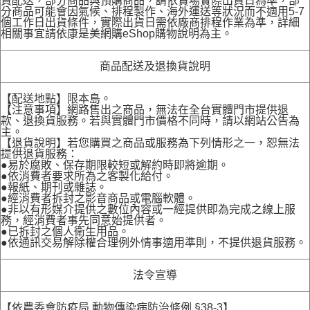
貨配送，部分商品與預購商品，請依賣場實際出貨日為準，部
分商品可能會因氣候、排程製作、海外運送等狀況而不適用5-7
個工作日出貨條件，實際出貨日需依廠商排程作業為準，詳細
相關事宜請依康是美網購eShop購物說明為主。
商品配送及退換貨說明
【配送地點】限本島。
【注意事項】網路售出之商品，無法在全台實體門市提供退
款、退換貨服務。若與實體門市價格不同時，請以網站公告為
主。
【退貨說明】若您購買之商品或服務為下列情形之一，恕無法
提供退貨服務：
●易於腐敗、保存期限較短或解約時即將逾期。
●依消費者要求所為之客製化給付。
●報紙、期刊或雜誌。
●經消費者拆封之影音商品或電腦軟體。
●非以有形媒介提供之數位內容或一經提供即為完成之線上服
務，經消費者事先同意始提供者。
●已拆封之個人衛生用品。
●依通訊交易解除權合理例外情事適用準則，不提供退貨服務。
法令宣導
【依農委會防疫局 動物傳染病防治條例 §38-3】