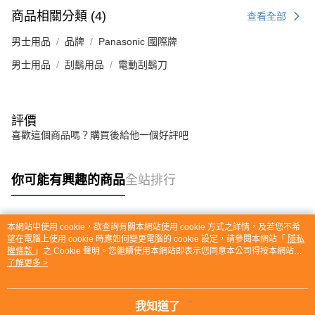
商品相關分類 (4)
查看全部
男士用品
品牌
Panasonic 國際牌
男士用品
刮鬍用品
電動刮鬍刀
評價
喜歡這個商品嗎？購買後給他一個好評吧
你可能有興趣的商品
全站排行
本網站中使用 cookie，欲查詢有關本網站使用 cookie 方式之詳情，及若您不希
熱門標籤
望在電腦上使用 cookie 時應如何變更電腦的 cookie 設定，請參閱本網站「
隱私
權條款
」之 Cookie 聲明。您繼續使用本網站即表示您同意本公司得按本網站使
用條款之 Cookie 聲明使用 cookie。
了解更多 >
我知道了