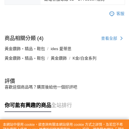
客服
商品相關分類 (4)
查看全部
黃金鑽飾・精品・鞋包
ides 愛蒂思
黃金鑽飾・精品・鞋包
黃金鑽飾
K金/白金系列
評價
喜歡這個商品嗎？購買後給他一個好評吧
你可能有興趣的商品
全站排行
本網站中使用 cookie，欲查詢有關本網站使用 cookie 方式之詳情，及若您不希
熱門標籤