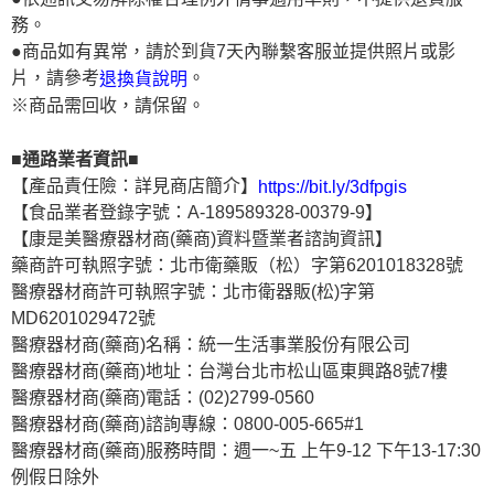
務。
●商品如有異常，請於到貨7天內聯繫客服並提供照片或影
片，請參考
。
退換貨說明
※商品需回收，請保留。
■通路業者資訊■
【產品責任險：詳見商店簡介】
https://bit.ly/3dfpgis
【食品業者登錄字號：A-189589328-00379-9】
【康是美醫療器材商(藥商)資料暨業者諮詢資訊】
藥商許可執照字號：北市衛藥販（松）字第6201018328號
醫療器材商許可執照字號：北市衛器販(松)字第
MD6201029472號
醫療器材商(藥商)名稱：統一生活事業股份有限公司
醫療器材商(藥商)地址：台灣台北市松山區東興路8號7樓
醫療器材商(藥商)電話：(02)2799-0560
醫療器材商(藥商)諮詢專線：0800-005-665#1
醫療器材商(藥商)服務時間：週一~五 上午9-12 下午13-17:30
例假日除外