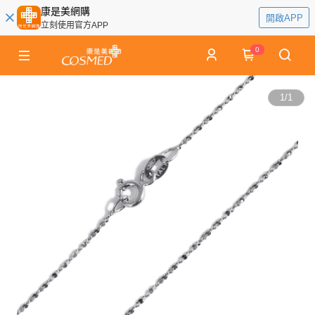
康是美網購
開啟APP
立刻使用官方APP
0
1
/
1