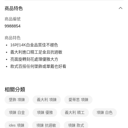
商品特色
信用卡分期付款
3 期 0 利率 每期
NT$3,430
21家銀行
商品編號
9988854
6 期 0 利率 每期
NT$1,715
21家銀行
合作金庫商業銀行
第一商業銀行
華南商業銀行
彰化商業銀行
12 期 0 利率 每期
NT$857
21家銀行
合作金庫商業銀行
第一商業銀行
商品特色
上海商業儲蓄銀行
台北富邦商業銀行
華南商業銀行
彰化商業銀行
合作金庫商業銀行
第一商業銀行
16吋14K白金品質佳不褪色
數位禮券
國泰世華商業銀行
兆豐國際商業銀行
上海商業儲蓄銀行
台北富邦商業銀行
華南商業銀行
彰化商業銀行
臺灣中小企業銀行
台中商業銀行
義大利進口精工足金且抗過敏
國泰世華商業銀行
兆豐國際商業銀行
LINE Pay
上海商業儲蓄銀行
台北富邦商業銀行
匯豐（台灣）商業銀行
華泰商業銀行
亮面旋轉刻花處理優雅大方
臺灣中小企業銀行
台中商業銀行
國泰世華商業銀行
兆豐國際商業銀行
聯邦商業銀行
遠東國際商業銀行
匯豐（台灣）商業銀行
華泰商業銀行
Apple Pay
款式百搭任何墜飾或單戴也好看
臺灣中小企業銀行
台中商業銀行
元大商業銀行
永豐商業銀行
聯邦商業銀行
遠東國際商業銀行
匯豐（台灣）商業銀行
華泰商業銀行
玉山商業銀行
星展（台灣）商業銀行
街口支付
元大商業銀行
永豐商業銀行
聯邦商業銀行
遠東國際商業銀行
台新國際商業銀行
中國信託商業銀行
玉山商業銀行
星展（台灣）商業銀行
元大商業銀行
永豐商業銀行
台灣樂天信用卡公司
悠遊付
相關分類
台新國際商業銀行
中國信託商業銀行
玉山商業銀行
星展（台灣）商業銀行
台灣樂天信用卡公司
台新國際商業銀行
中國信託商業銀行
Google Pay
墜飾 項鍊
義大利 項鍊
愛蒂思 項鍊
台灣樂天信用卡公司
運送方式
項鍊 白金
項鍊 優雅
義大利 精工
項鍊 白色
廠商自送宅配免運
ides 項鍊
項鍊 抗過敏
項鍊 款式