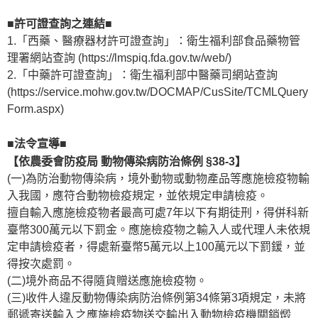
■許可證查詢之連結■
1.「西藥、醫療器材許可證查詢」：衛生福利部食品藥物管
理署網站查詢 (https://lmspiq.fda.gov.tw/web/)
2.「中藥許可證查詢」：衛生福利部中醫藥司網站查詢
(https://service.mohw.gov.tw/DOCMAP/CusSite/TCMLQuery
Form.aspx)
■法令宣導■
【依農委會防疫局 動物傳染病防治條例 §38-3】
(一)為防治動物傳染病，境外動物或動物產品等應施檢疫物輸
入我國，應符合動物檢疫規定，並依規定申請檢疫。
擅自輸入應施檢疫物者最高可處7年以下有期徒刑，得併科新
臺幣300萬元以下罰金。應施檢疫物之輸入人或代理人未依規
定申請檢疫者，得處新臺幣5萬元以上100萬元以下罰鍰，並
得按次處罰。
(二)境外商品不得隨貨贈送應施檢疫物。
(三)收件人違反動物傳染病防治條例第34條第3項規定，未將
郵遞寄送輸入之應施檢疫物送交輸出入動物檢疫機關銷燬