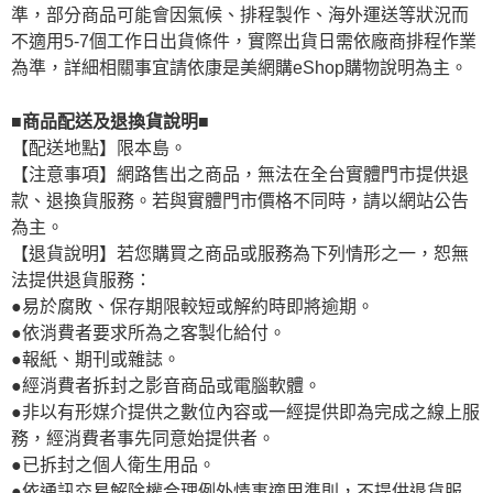
準，部分商品可能會因氣候、排程製作、海外運送等狀況而
不適用5-7個工作日出貨條件，實際出貨日需依廠商排程作業
為準，詳細相關事宜請依康是美網購eShop購物說明為主。
■商品配送及退換貨說明■
【配送地點】限本島。
【注意事項】網路售出之商品，無法在全台實體門市提供退
款、退換貨服務。若與實體門市價格不同時，請以網站公告
為主。
【退貨說明】若您購買之商品或服務為下列情形之一，恕無
法提供退貨服務：
●易於腐敗、保存期限較短或解約時即將逾期。
●依消費者要求所為之客製化給付。
●報紙、期刊或雜誌。
●經消費者拆封之影音商品或電腦軟體。
●非以有形媒介提供之數位內容或一經提供即為完成之線上服
務，經消費者事先同意始提供者。
●已拆封之個人衛生用品。
●依通訊交易解除權合理例外情事適用準則，不提供退貨服