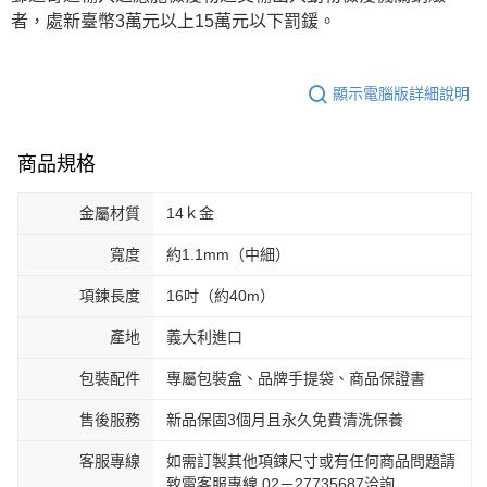
者，處新臺幣3萬元以上15萬元以下罰鍰。
顯示電腦版詳細說明
商品規格
金屬材質
14ｋ金
寬度
約1.1mm（中細）
項鍊長度
16吋（約40m）
產地
義大利進口
包裝配件
專屬包裝盒、品牌手提袋、商品保證書
售後服務
新品保固3個月且永久免費清洗保養
客服專線
如需訂製其他項鍊尺寸或有任何商品問題請
致電客服專線 02－27735687洽詢