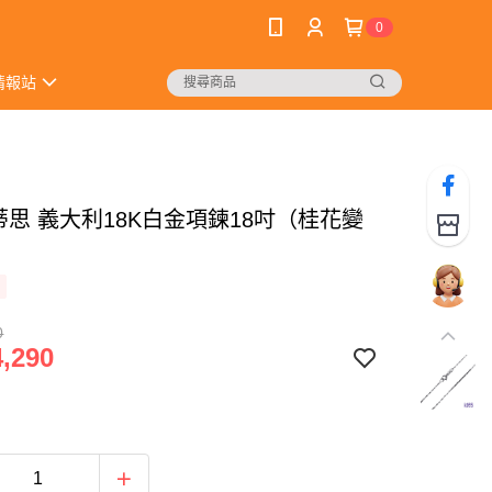
0
情報站
愛蒂思 義大利18K白金項鍊18吋（桂花變
0
,290