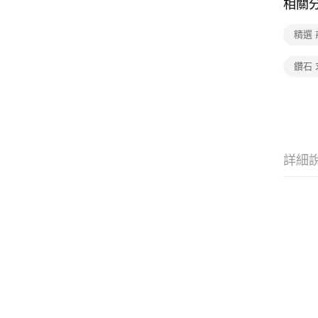
相關
精選 
鑽石 
詳細