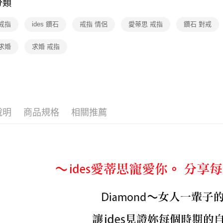
分類
黃金鑽飾
運送方式
戒指
ides 鑽石
戒指 情侶
愛蒂思 戒指
鑽石 對戒
廠商自送
免運費
求婚
求婚 戒指
說明
商品規格
相關推薦