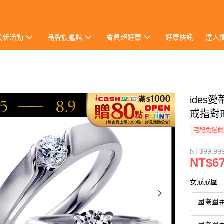
最新活動
品牌旗艦館
會員超好康
好康快訊
達人
ides
戒指對
宅配免運費
NT$99,99
NT$67
女戒戒圍
國際圍＃