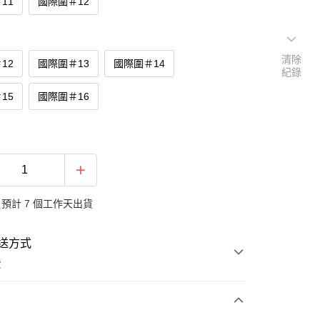
11
國際圍＃12
清除
12
國際圍＃13
國際圍＃14
紀錄
15
國際圍＃16
預計 7 個工作天出貨
送方式
費