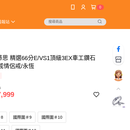
0
情報站
愛蒂思 精選66分E/VS1頂級3EX車工鑽石
戒情侶戒/永恆
9
,999
8
國際圍＃9
國際圍＃10