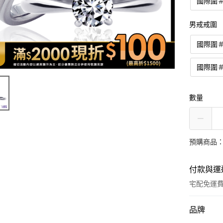
國際圍＃
男戒戒圍
國際圍＃
國際圍＃
數量
預購商品：
付款與運
宅配免運
付款方式
品牌