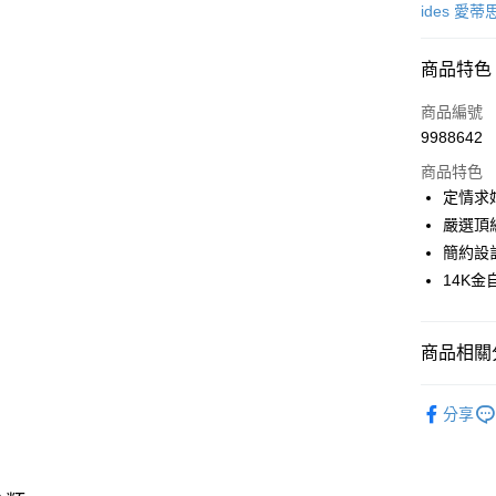
icash Pay
ides 愛蒂
信用卡一
商品特色
信用卡分
商品編號
3 期 
9988642
6 期 
合作金
商品特色
華南商
12 期
合作金
定情求
上海商
華南商
嚴選頂
合作金
數位禮券
國泰世
上海商
華南商
簡約設
臺灣中
國泰世
LINE Pay
上海商
14K
匯豐（
臺灣中
國泰世
聯邦商
匯豐（
Apple Pay
臺灣中
元大商
聯邦商
匯豐（
玉山商
商品相關分
街口支付
元大商
聯邦商
台新國
玉山商
元大商
黃金鑽飾
台灣樂
悠遊付
台新國
分享
玉山商
台灣樂
黃金鑽飾
台新國
Google Pa
台灣樂
🆕主打活