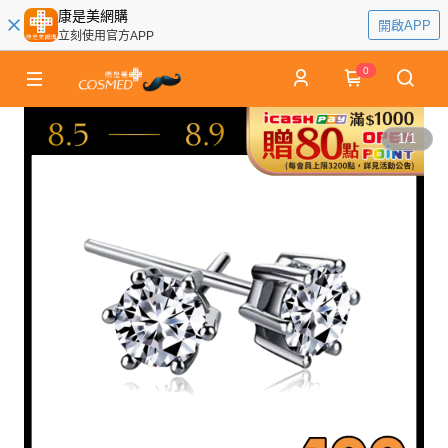
康是美網購
開啟APP
立刻使用官方APP
0
1
/
1