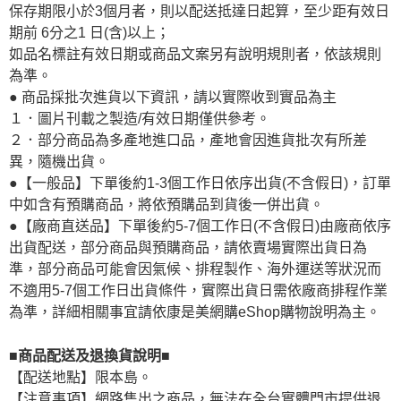
保存期限小於3個月者，則以配送抵達日起算，至少距有效日
期前 6分之1 日(含)以上；
如品名標註有效日期或商品文案另有說明規則者，依該規則
為準。
● 商品採批次進貨以下資訊，請以實際收到實品為主
１．圖片刊載之製造/有效日期僅供參考。
２．部分商品為多產地進口品，產地會因進貨批次有所差
異，隨機出貨。
●【一般品】下單後約1-3個工作日依序出貨(不含假日)，訂單
中如含有預購商品，將依預購品到貨後一併出貨。
●【廠商直送品】下單後約5-7個工作日(不含假日)由廠商依序
出貨配送，部分商品與預購商品，請依賣場實際出貨日為
準，部分商品可能會因氣候、排程製作、海外運送等狀況而
不適用5-7個工作日出貨條件，實際出貨日需依廠商排程作業
為準，詳細相關事宜請依康是美網購eShop購物說明為主。
■商品配送及退換貨說明■
【配送地點】限本島。
【注意事項】網路售出之商品，無法在全台實體門市提供退