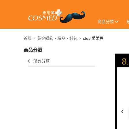
商品分類
首頁
黃金鑽飾・精品・鞋包
ides 愛蒂思
商品分類
所有分類