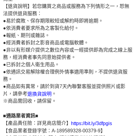
【退貨說明】若您購買之商品或服務為下列情形之一，恕無
法提供退貨服務：
●易於腐敗、保存期限較短或解約時即將逾期。
●依消費者要求所為之客製化給付。
●報紙、期刊或雜誌。
●經消費者拆封之影音商品或電腦軟體。
●非以有形媒介提供之數位內容或一經提供即為完成之線上服
務，經消費者事先同意始提供者。
●已拆封之個人衛生用品。
●依通訊交易解除權合理例外情事適用準則，不提供退貨服
務。
●商品如有異常，請於到貨7天內聯繫客服並提供照片或影
片，請參考
。
退換貨說明
※商品需回收，請保留。
■通路業者資訊■
【產品責任險：詳見商店簡介】
https://bit.ly/3dfpgis
【食品業者登錄字號：A-189589328-00379-9】