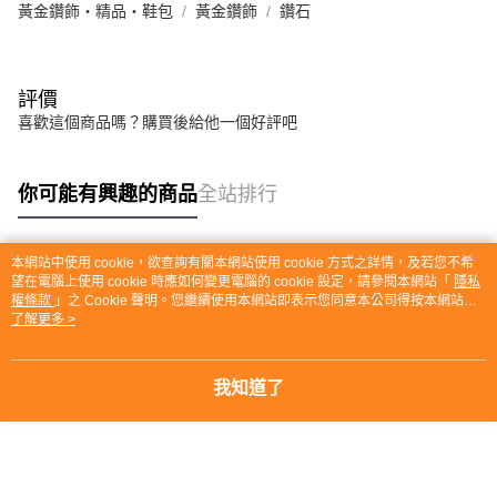
黃金鑽飾・精品・鞋包
黃金鑽飾
鑽石
評價
喜歡這個商品嗎？購買後給他一個好評吧
你可能有興趣的商品
全站排行
本網站中使用 cookie，欲查詢有關本網站使用 cookie 方式之詳情，及若您不希
熱門標籤
望在電腦上使用 cookie 時應如何變更電腦的 cookie 設定，請參閱本網站「
隱私
權條款
」之 Cookie 聲明。您繼續使用本網站即表示您同意本公司得按本網站使
用條款之 Cookie 聲明使用 cookie。
了解更多 >
我知道了