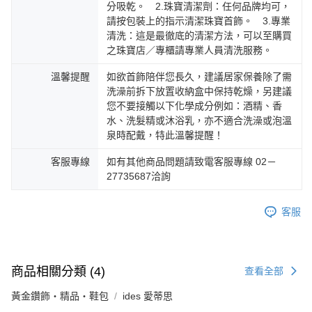
分吸乾。 2.珠寶清潔劑：任何品牌均可，
請按包裝上的指示清潔珠寶首飾。 3.專業
清洗：這是最徹底的清潔方法，可以至購買
之珠寶店／專櫃請專業人員清洗服務。
溫馨提醒
如欲首飾陪伴您長久，建議居家保養除了需
洗澡前拆下放置收納盒中保持乾燥，另建議
您不要接觸以下化學成分例如：酒精、香
水、洗髮精或沐浴乳，亦不適合洗澡或泡溫
泉時配戴，特此溫馨提醒！
客服專線
如有其他商品問題請致電客服專線 02－
27735687洽詢
客服
商品相關分類 (4)
查看全部
黃金鑽飾・精品・鞋包
ides 愛蒂思