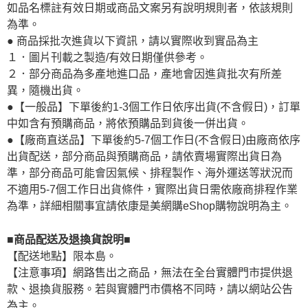
如品名標註有效日期或商品文案另有說明規則者，依該規則
為準。
● 商品採批次進貨以下資訊，請以實際收到實品為主
１．圖片刊載之製造/有效日期僅供參考。
２．部分商品為多產地進口品，產地會因進貨批次有所差
異，隨機出貨。
●【一般品】下單後約1-3個工作日依序出貨(不含假日)，訂單
中如含有預購商品，將依預購品到貨後一併出貨。
●【廠商直送品】下單後約5-7個工作日(不含假日)由廠商依序
出貨配送，部分商品與預購商品，請依賣場實際出貨日為
準，部分商品可能會因氣候、排程製作、海外運送等狀況而
不適用5-7個工作日出貨條件，實際出貨日需依廠商排程作業
為準，詳細相關事宜請依康是美網購eShop購物說明為主。
■商品配送及退換貨說明■
【配送地點】限本島。
【注意事項】網路售出之商品，無法在全台實體門市提供退
款、退換貨服務。若與實體門市價格不同時，請以網站公告
為主。