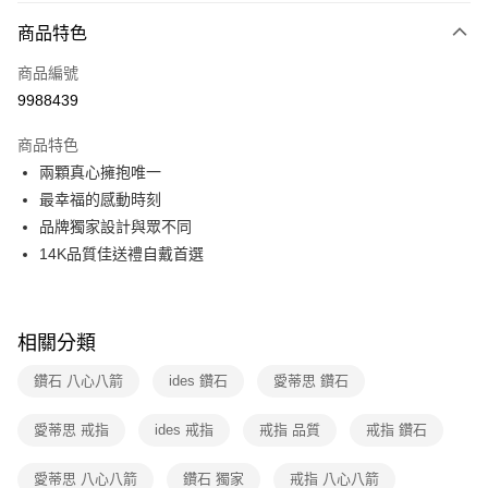
商品特色
信用卡分期付款
3 期 0 利率 每期
NT$9,066
21家銀行
商品編號
9988439
6 期 0 利率 每期
NT$4,533
21家銀行
合作金庫商業銀行
第一商業銀行
華南商業銀行
彰化商業銀行
12 期 0 利率 每期
NT$2,266
21家銀行
合作金庫商業銀行
第一商業銀行
商品特色
上海商業儲蓄銀行
台北富邦商業銀行
華南商業銀行
彰化商業銀行
合作金庫商業銀行
第一商業銀行
兩顆真心擁抱唯一
數位禮券
國泰世華商業銀行
兆豐國際商業銀行
上海商業儲蓄銀行
台北富邦商業銀行
華南商業銀行
彰化商業銀行
臺灣中小企業銀行
台中商業銀行
最幸福的感動時刻
國泰世華商業銀行
兆豐國際商業銀行
LINE Pay
上海商業儲蓄銀行
台北富邦商業銀行
匯豐（台灣）商業銀行
華泰商業銀行
品牌獨家設計與眾不同
臺灣中小企業銀行
台中商業銀行
國泰世華商業銀行
兆豐國際商業銀行
聯邦商業銀行
遠東國際商業銀行
匯豐（台灣）商業銀行
華泰商業銀行
Apple Pay
14K品質佳送禮自戴首選
臺灣中小企業銀行
台中商業銀行
元大商業銀行
永豐商業銀行
聯邦商業銀行
遠東國際商業銀行
匯豐（台灣）商業銀行
華泰商業銀行
玉山商業銀行
星展（台灣）商業銀行
街口支付
元大商業銀行
永豐商業銀行
聯邦商業銀行
遠東國際商業銀行
台新國際商業銀行
中國信託商業銀行
玉山商業銀行
星展（台灣）商業銀行
元大商業銀行
永豐商業銀行
台灣樂天信用卡公司
悠遊付
相關分類
台新國際商業銀行
中國信託商業銀行
玉山商業銀行
星展（台灣）商業銀行
台灣樂天信用卡公司
台新國際商業銀行
中國信託商業銀行
Google Pay
鑽石 八心八箭
ides 鑽石
愛蒂思 鑽石
台灣樂天信用卡公司
運送方式
愛蒂思 戒指
ides 戒指
戒指 品質
戒指 鑽石
廠商自送宅配免運
愛蒂思 八心八箭
鑽石 獨家
戒指 八心八箭