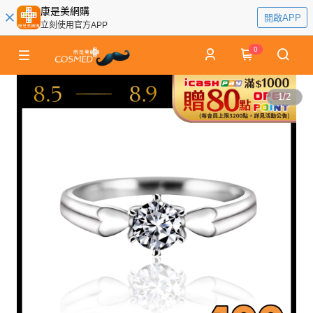
康是美網購
開啟APP
立刻使用官方APP
0
1
/
2