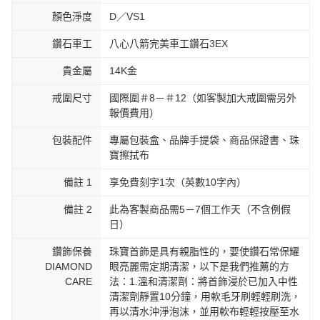
顏色淨度
D／VS1
鑽石車工
八心八箭完美車工鑽石3EX
貴金屬
14K金
戒圍尺寸
國際圍＃8－＃12（如客製加大戒圍需另外
報價費用）
包裝配件
專屬包裝盒、品牌手提袋、商品保證書、珠
寶擦拭布
備註 1
享免費刻字1次（英數10字內）
備註 2
此為客製商品需5－7個工作天（不含例假
日）
鑽飾保養
珠寶首飾是具有親脂性的，要使鑽石常保耀
DIAMOND
眼亮麗需定期清潔，以下是我們推薦的方
CARE
法：1.溫和清潔劑：將首飾浸於已加入中性
清潔劑靜置10分鐘，用軟毛牙刷輕輕刷洗，
再以清水沖淨泡沫，並用軟布輕輕按壓至水