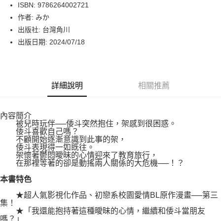
LINE Pay
ISBN: 9786264002721
作者: みか
Apple Pay
出版社: 台灣角川
街口支付
出版日期: 2024/07/18
悠遊付
Google Pay
詳細說明
相關推薦
運送方式
內容簡介
博客來商品配送方式
被兒時玩伴──倭斗突然抱住，架感到很困惑。
每筆NT$80，滿NT$1,000(含以上)免運費
倭斗喜歡自己嗎？
不顧開始逐漸意識到此事的架，
倭斗表現得一如既往。
架懷著鬱悶曖昧的心情迎來了教育旅行，
在那裡等著的卻是動搖兩人關係的大危機──！？
本書特色
★超人氣影視化作品、初戀系校園愛情BL原作漫畫──第三
集！
★「我還能抱持著這種曖昧的心情，繼續和倭斗當朋友
嗎？」