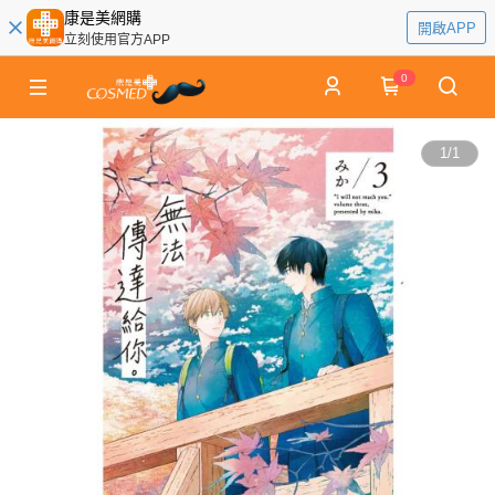
康是美網購
開啟APP
立刻使用官方APP
0
1
/
1