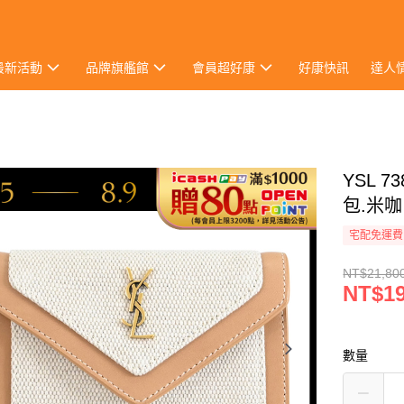
最新活動
品牌旗艦館
會員超好康
好康快訊
達人
YSL 
包.米咖
宅配免運費
NT$21,80
NT$19
數量