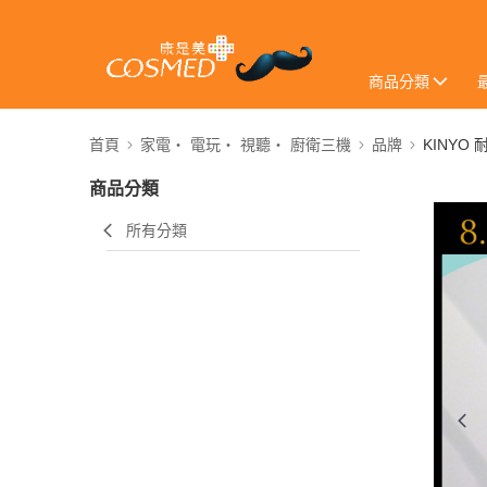
商品分類
首頁
家電・ 電玩・ 視聽・ 廚衛三機
品牌
KINYO 
商品分類
所有分類