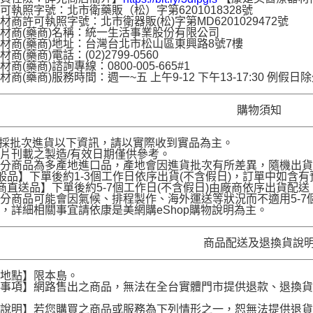
可執照字號：北市衛藥販（松）字第6201018328號
材商許可執照字號：北市衛器販(松)字第MD6201029472號
材商(藥商)名稱：統一生活事業股份有限公司
材商(藥商)地址：台灣台北市松山區東興路8號7樓
商(藥商)電話：(02)2799-0560
商(藥商)諮詢專線：0800-005-665#1
材商(藥商)服務時間：週一~五 上午9-12 下午13-17:30 例假日
購物須知
品採批次進貨以下資訊，請以實際收到實品為主。
片刊載之製造/有效日期僅供參考。
部分商品為多產地進口品，產地會因進貨批次有所差異，隨機出
般品】下單後約1-3個工作日依序出貨(不含假日)，訂單中如含
商直送品】下單後約5-7個工作日(不含假日)由廠商依序出貨
分商品可能會因氣候、排程製作、海外運送等狀況而不適用5-
，詳細相關事宜請依康是美網購eShop購物說明為主。
商品配送及退換貨說
送地點】限本島。
意事項】網路售出之商品，無法在全台實體門市提供退款、退換
。
貨說明】若您購買之商品或服務為下列情形之一，恕無法提供退