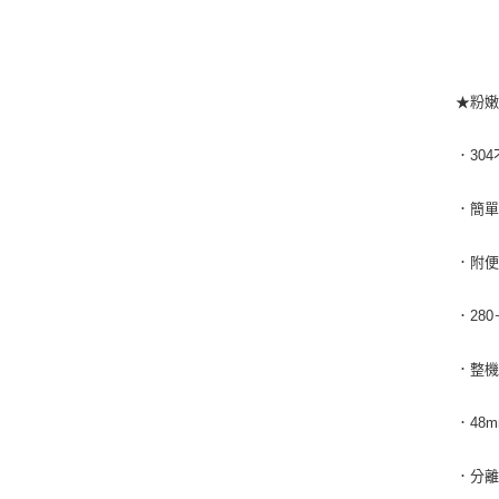
★粉
．30
．簡
．附
．28
．整機
．48
．分