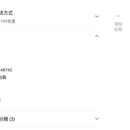
送方式
799免運
清除
紀錄
次付款
48742
包裝
購
類 (3)
y