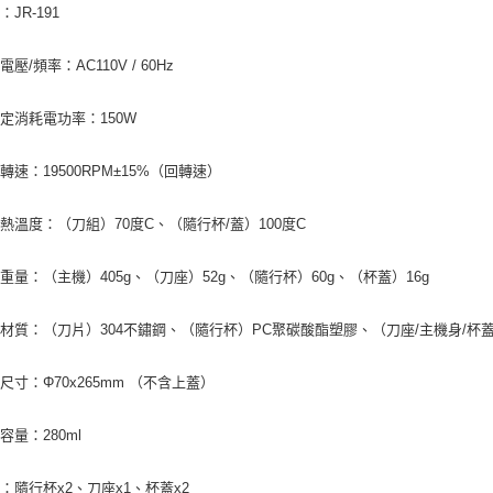
JR-191
壓/頻率：AC110V / 60Hz
定消耗電功率：150W
轉速：19500RPM±15%（回轉速）
熱溫度：（刀組）70度C、（隨行杯/蓋）100度C
重量：（主機）405g、（刀座）52g、（隨行杯）60g、（杯蓋）16g
材質：（刀片）304不鏽鋼、（隨行杯）PC聚碳酸酯塑膠、（刀座/主機身/杯蓋
尺寸：Φ70x265mm （不含上蓋）
容量：280ml
：隨行杯x2、刀座x1、杯蓋x2