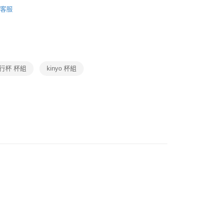
玩・ 視聽・ 廚衛三機
品牌
KINYO 耐嘉
客服
動
就是好好買
玩・ 視聽・ 廚衛三機
冷/熱食物調理
果汁/榨汁/慢
後3-5個工作天配送(不含預購品)，箱購品分箱出貨
00，滿NT$799(含以上)免運費
行杯 杯組
kinyo 杯組