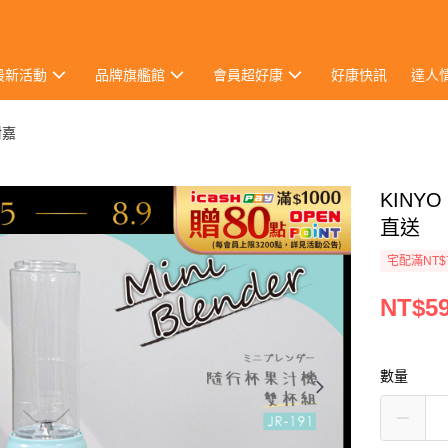
最新活動
品牌旗艦館
會員超好康
好康快訊
達人
耐嘉
KINY
直送
宅配滿NT$
NT$5
數量