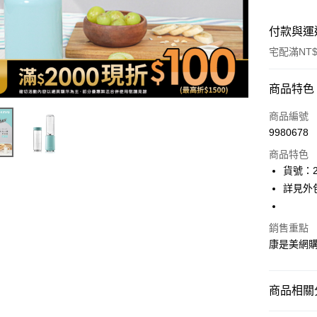
付款與運
宅配滿NT$
付款方式
商品特色
icash Pay
商品編號
9980678
信用卡一
商品特色
數位禮券
貨號：2
詳見外
LINE Pay
Apple Pay
銷售重點
康是美網
街口支付
悠遊付
商品相關分
Google Pa