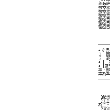
藥商許
醫療器
醫療器
醫療器
醫療器材
醫療器材
醫療器
● 商
１．圖
２．
●【一
●【廠
準，部
業為準
【配
【注
為主
【退