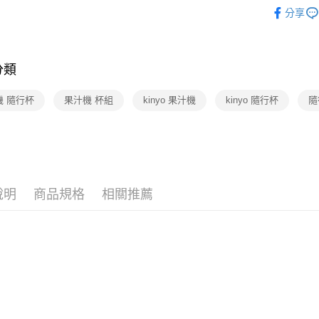
家電・ 電
分享
🆕主打活
運送方式
家電・ 電
宅配-下單
磨機
分類
每筆NT$1
機 隨行杯
果汁機 杯組
kinyo 果汁機
kinyo 隨行杯
隨
說明
商品規格
相關推薦