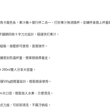
嫩馬卡龍色系，果汁機＋隨行杯二合一，打好果汁無須換杯，反轉杯身換上杯蓋
4不鏽鋼四枚十字刀刃設計，極速快打果汁。
單組裝，按壓即可使用，直覺操作。
便攜密封防漏杯蓋，簡單替換帶著走。
0＋280ml雙人分享大容量。
僅500g超輕量設計，輕鬆隨身使用。
mm大口徑，輕鬆放入水果、方便清洗。
離式刀座，可拆卸清洗，不藏汙納垢。