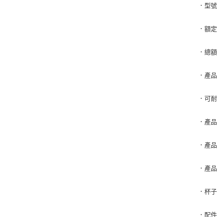
．型號：
．額定電
．總額
．產品
．可耐
．產品
．產品
．產品
．杯子
．配件