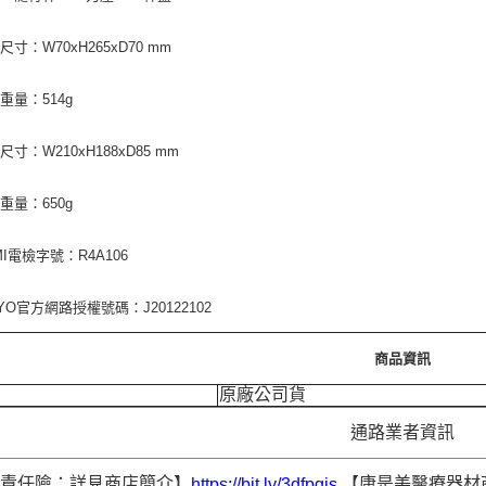
寸：W70xH265xD70 mm
重量：514g
寸：W210xH188xD85 mm
重量：650g
MI電檢字號：R4A106
NYO官方網路授權號碼：J20122102
商品資訊
原廠公司貨
通路業者資訊
品責任險：詳見商店簡介】
【康是美醫療器材
https://bit.ly/3dfpgis