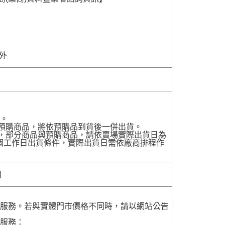
除外
貨。
有預購商品，將依預購品到貨後一併出貨。
配送，部分商品與預購商品，請依賣場實際出貨日為
7個工作日出貨條件，實際出貨日需依廠商排程作
明
貨服務。若與實體門市價格不同時，請以網站公告
貨服務：