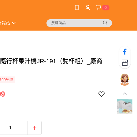
0
情報站
O 隨行杯果汁機JR-191（雙杯組）_廠商
799免運
99