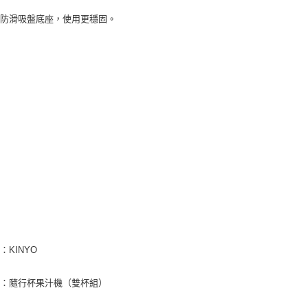
心防滑吸盤底座，使用更穩固。
：KINYO
名：隨行杯果汁機（雙杯組）