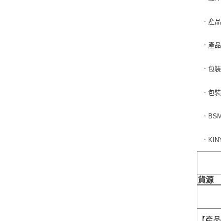
．產品尺
．產品
．包裝尺
．包裝
．BS
．KI
貨源
【產