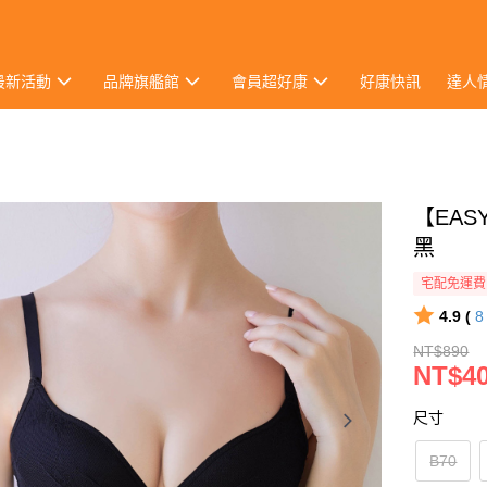
最新活動
品牌旗艦館
會員超好康
好康快訊
達人
【EAS
黑
宅配免運費
4.9 (
NT$890
NT$4
尺寸
B70