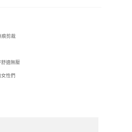
衣褲・髮飾・襪子・毛巾
內衣褲
罩杯分類
D罩杯
絲無痕剪裁
杯舒適無壓
的女性們