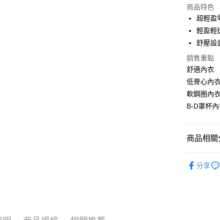
6 期 
合作金
商品特色
華南商
12 期
合作金
超輕盈
上海商
華南商
輕盈輕
合作金
數位禮券
國泰世
上海商
華南商
舒壓設
臺灣中
國泰世
LINE Pay
上海商
匯豐（
銷售重點
臺灣中
國泰世
聯邦商
舒適內衣
匯豐（
Apple Pay
臺灣中
元大商
聯邦商
低脊心內
匯豐（
玉山商
街口支付
元大商
軟鋼圈內
聯邦商
台新國
玉山商
元大商
B-D罩杯
台灣樂
悠遊付
台新國
玉山商
台灣樂
台新國
Google Pa
台灣樂
商品相關分
服裝・內
運送方式
分享
🆕主打活
廠商自送
免運費
服裝・內
服裝・內