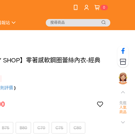
0
情報站
Y SHOP】零著感軟鋼圈蕾絲內衣-經典
8
則評價
)
00
先逛
人氣
商品
B75
B80
C70
C75
C80