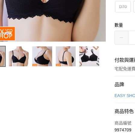
D70
數量
付款與運
宅配免運
付款方式
品牌
icash Pay
EASY SH
信用卡一
商品特色
信用卡分
商品編號
3 期 
9974709