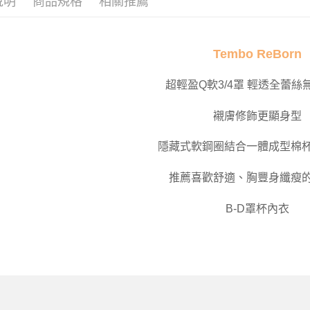
說明
商品規格
相關推薦
服裝・內
Tembo ReBorn
超輕盈Q軟3/4罩 輕透全蕾
襯膚修飾更顯身型
隱藏式軟鋼圈結合一體成型棉
推薦喜歡舒適、胸豐身纖瘦
B-D罩杯內衣