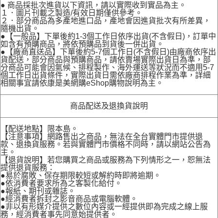
● 商品採批次進貨以下資訊，請以實際收到實品為主。
１．圖片刊載之製造/有效日期僅供參考。
２．部分商品為多產地進口品，產地會因進貨批次有所差異，
隨機出貨。
●【一般品】下單後約1-3個工作日依序出貨(不含假日)，訂單中
如含有預購商品，將依預購品到貨後一併出貨。
●【廠商直送品】下單後約5-7個工作日(不含假日)由廠商依序出
貨配送，部分商品與預購商品，請依賣場實際出貨日為準，部
分商品可能會因氣候、排程製作、海外運送等狀況而不適用5-7
個工作日出貨條件，實際出貨日需依廠商排程作業為準，詳細
相關事宜請依康是美網購eShop購物說明為主。
商品配送及退換貨說明
【配送地點】限本島。
【注意事項】網路售出之商品，無法在全台實體門市提供退
款、退換貨服務。若與實體門市價格不同時，請以網站公告為
主。
【退貨說明】若您購買之商品或服務為下列情形之一，恕無法
提供退貨服務：
●易於腐敗、保存期限較短或解約時即將逾期。
●依消費者要求所為之客製化給付。
●報紙、期刊或雜誌。
●經消費者拆封之影音商品或電腦軟體。
●非以有形媒介提供之數位內容或一經提供即為完成之線上服
務，經消費者事先同意始提供者。