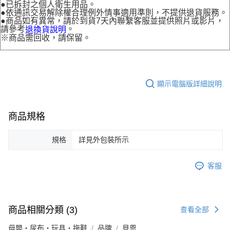
●已拆封之個人衛生用品。
●依通訊交易解除權合理例外情事適用準則，不提供退貨服務。
●商品如有異常，請於到貨7天內聯繫客服並提供照片或影片，
請參考
。
退換貨說明
※商品需回收，請保留。
顯示電腦版詳細說明
商品規格
規格
詳見外包裝所示
客服
商品相關分類 (3)
查看全部
母嬰・尿布・玩具・拖鞋
品牌
貝恩