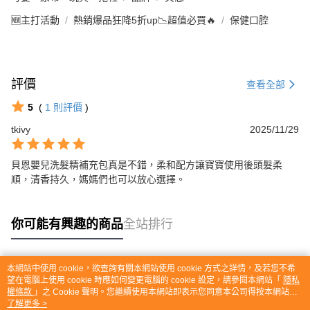
🆕主打活動
熱銷爆品狂降5折up📉超值必買🔥
保健口腔
評價
查看全部
5
(
1
則評價
)
tkivy
2025/11/29
貝恩嬰兒洗髮精補充包真是不錯，柔和配方讓寶寶使用後頭髮柔
順，清香持久，媽媽們也可以放心選擇。
你可能有興趣的商品
全站排行
本網站中使用 cookie，欲查詢有關本網站使用 cookie 方式之詳情，及若您不希
熱門標籤
望在電腦上使用 cookie 時應如何變更電腦的 cookie 設定，請參閱本網站「
隱私
權條款
」之 Cookie 聲明。您繼續使用本網站即表示您同意本公司得按本網站使
用條款之 Cookie 聲明使用 cookie。
了解更多 >