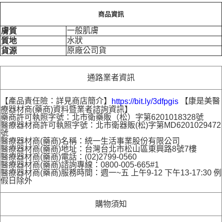
商品資訊
一般肌膚
膚質
水狀
質地
原廠公司貨
貨源
通路業者資訊
【產品責任險：詳見商店簡介】
【康是美醫
https://bit.ly/3dfpgis
療器材商(藥商)資料暨業者諮詢資訊】
藥商許可執照字號：北市衛藥販（松）字第6201018328號
醫療器材商許可執照字號：北市衛器販(松)字第MD6201029472
號
醫療器材商(藥商)名稱：統一生活事業股份有限公司
醫療器材商(藥商)地址：台灣台北市松山區東興路8號7樓
醫療器材商(藥商)電話：(02)2799-0560
醫療器材商(藥商)諮詢專線：0800-005-665#1
醫療器材商(藥商)服務時間：週一~五 上午9-12 下午13-17:30 例
假日除外
購物須知