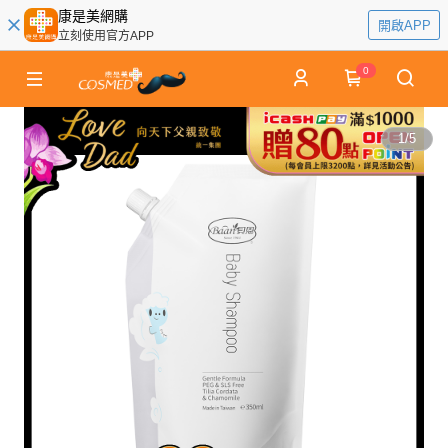
康是美網購
開啟APP
立刻使用官方APP
0
1
/
5