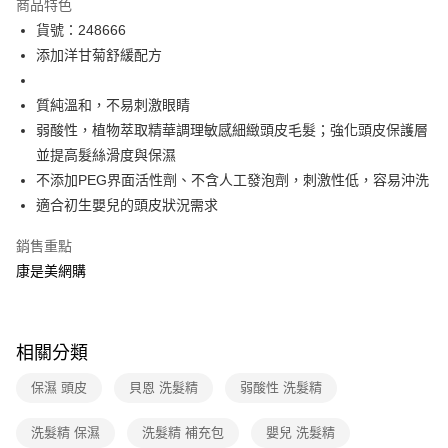
商品特色
超商取貨付款
貨號：248666
添加洋甘菊舒緩配方
LINE Pay
Apple Pay
質純溫和，不易刺激眼睛
弱酸性，植物萃取精華調理敏感細緻頭皮毛髮；強化頭皮保護層
街口支付
並提高髮絲滑度與保濕
悠遊付
不添加PEG界面活性劑、不含人工發泡劑，刺激性低，容易沖洗
適合初生嬰兒的頭皮狀況需求
Google Pay
銷售重點
運送方式
康是美網購
超商取貨付款(下單後3-5個工作天配送)
每筆NT$70，滿NT$399(含以上)免運費
相關分類
付款後7-11取貨(下單後3-5個工作天配送)
每筆NT$70，滿NT$399(含以上)免運費
保濕 頭皮
貝恩 洗髮精
弱酸性 洗髮精
宅配-下單後3-5個工作天配送(不含預購品)，箱購品分箱出貨
洗髮精 保濕
洗髮精 補充包
嬰兒 洗髮精
每筆NT$100，滿NT$799(含以上)免運費