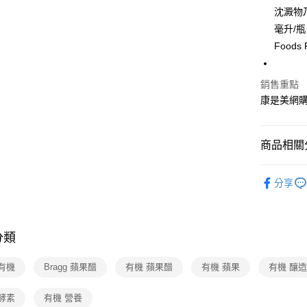
沈澱物
Google Pa
毫升/瓶
Foods 
運送方式
超商取貨付
銷售重點
康是美網
每筆NT$7
付款後7-1
商品相關分
每筆NT$7
宅配-下單
生鮮・食
分享
每筆NT$1
🆕主打活
生鮮・食
分類
有機
Bragg 蘋果醋
有機 蘋果醋
有機 蘋果
有機 釀
酵素
有機 營養