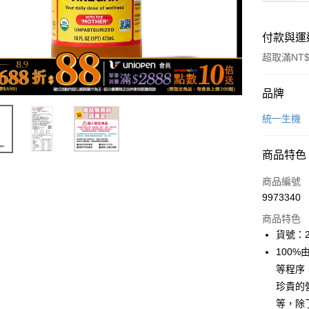
付款與運
超取滿NT$
付款方式
品牌
icash Pay
統一生機
信用卡一
商品特色
數位禮券
商品編號
超商取貨
9973340
商品特色
LINE Pay
貨號：2
Apple Pay
100
等程序
街口支付
珍貴的
悠遊付
等，除