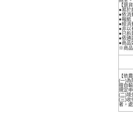
為主
【退
●易於
●依消
●報紙
●經消
●非以
●已拆
●依通
●商品
※商
【依農
(一)
擅自輸
規定申
(二)
(三)
者，處