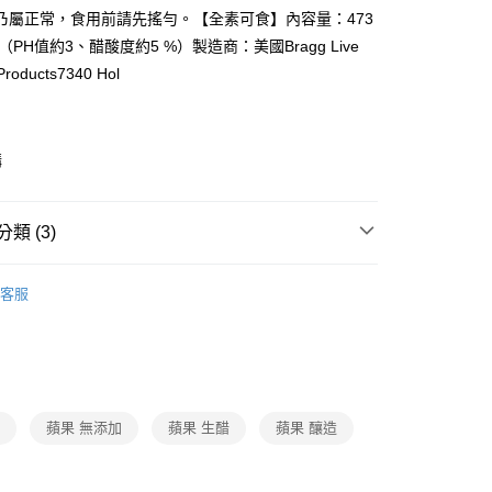
乃屬正常，食用前請先搖勻。【全素可食】內容量：473
y
（PH值約3、醋酸度約5 %）製造商：美國Bragg Live
Products7340 Hol
款(下單後3-5個工作天配送)
購
0，滿NT$399(含以上)免運費
1取貨(下單後3-5個工作天配送)
類 (3)
0，滿NT$399(含以上)免運費
後3-5個工作天配送(不含預購品)，箱購品分箱出貨
品・飲料
統一食品品牌
統一生機
客服
00，滿NT$799(含以上)免運費
動
熱銷爆品狂降5折up📉超值必買🔥
生活百貨
品・飲料
飲料
果汁
造
蘋果 無添加
蘋果 生醋
蘋果 釀造