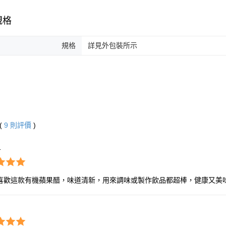
規格
規格
詳見外包裝所示
(
9
則評價
)
1
喜歡這款有機蘋果醋，味道清新，用來調味或製作飲品都超棒，健康又美