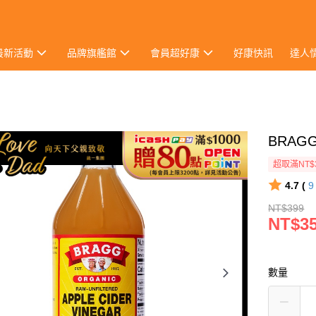
最新活動
品牌旗艦館
會員超好康
好康快訊
達人
BRAG
超取滿NT$
4.7 (
NT$399
NT$3
數量