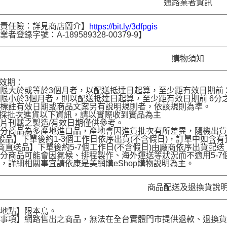
通路業者資訊
品責任險：詳見商店簡介】
https://bit.ly/3dfpgis
者登錄字號：A-189589328-00379-9】
購物須知
品效期：
限大於或等於3個月者，以配送抵達日起算，至少距有效日期前 30
限小於3個月者，則以配送抵達日起算，至少距有效日期前 6分之1
名標註有效日期或商品文案另有說明規則者，依該規則為準。
品採批次進貨以下資訊，請以實際收到實品為主
片刊載之製造/有效日期僅供參考。
部分商品為多產地進口品，產地會因進貨批次有所差異，隨機出
般品】下單後約1-3個工作日依序出貨(不含假日)，訂單中如含
商直送品】下單後約5-7個工作日(不含假日)由廠商依序出貨
分商品可能會因氣候、排程製作、海外運送等狀況而不適用5-
，詳細相關事宜請依康是美網購eShop購物說明為主。
商品配送及退換貨說
送地點】限本島。
意事項】網路售出之商品，無法在全台實體門市提供退款、退換