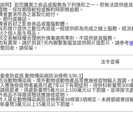
。
貨說明】若您購買之商品或服務為下列情形之一，恕無法提供退
腐敗、保存期限較短或解約時即將逾期。
費者要求所為之客製化給付。
、期刊或雜誌。
費者拆封之影音商品或電腦軟體。
有形媒介提供之數位內容或一經提供即為完成之線上服務，經消
封之個人衛生用品。
訊交易解除權合理例外情事適用準則，不提供退貨服務。
如有異常，請於到貨7天內聯繫客服並提供照片或影片，請參考
品需回收，請保留。
法令宣導
委會防疫局 動物傳染病防治條例 §38-3】
為防治動物傳染病，境外動物或動物產品等應施檢疫物輸入我國
入應施檢疫物者最高可處7年以下有期徒刑，得併科新臺幣300
請檢疫者，得處新臺幣5萬元以上100萬元以下罰鍰，並得按次
境外商品不得隨貨贈送應施檢疫物。
收件人違反動物傳染病防治條例第34條第3項規定，未將郵遞寄
新臺幣3萬元以上15萬元以下罰鍰。