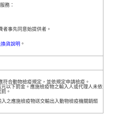
貨服務：
費者事先同意始提供者。
。
退換貨說明
，應符合動物檢疫規定，並依規定申請檢疫。
萬元以下罰金。應施檢疫物之輸入人或代理人未依
處罰。
送輸入之應施檢疫物送交輸出入動物檢疫機關銷燬