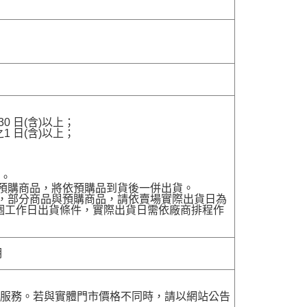
 日(含)以上；
 日(含)以上；
貨。
有預購商品，將依預購品到貨後一併出貨。
配送，部分商品與預購商品，請依賣場實際出貨日為
7個工作日出貨條件，實際出貨日需依廠商排程作
明
貨服務。若與實體門市價格不同時，請以網站公告