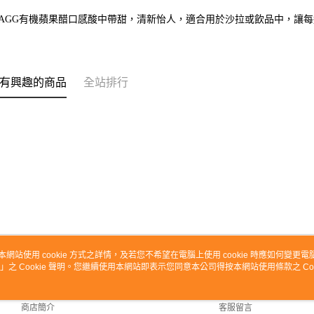
RAGG有機蘋果醋口感酸中帶甜，清新怡人，適合用於沙拉或飲品中，讓
有興趣的商品
全站排行
本網站使用 cookie 方式之詳情，及若您不希望在電腦上使用 cookie 時應如何變更電腦的
」之 Cookie 聲明。您繼續使用本網站即表示您同意本公司得按本網站使用條款之 Coo
關於我們
客服資訊
品牌故事
購物說明
商店簡介
客服留言