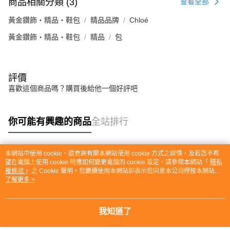
商品相關分類 (3)
查看全部
黃金鑽飾・精品・鞋包
精品品牌
Chloé
黃金鑽飾・精品・鞋包
精品
包
評價
喜歡這個商品嗎？購買後給他一個好評吧
你可能有興趣的商品
全站排行
本網站中使用 cookie，欲查詢有關本網站使用 cookie 方式之詳情，及若您不希
熱門標籤
望在電腦上使用 cookie 時應如何變更電腦的 cookie 設定，請參閱本網站「
隱私
權條款
」之 Cookie 聲明。您繼續使用本網站即表示您同意本公司得按本網站使
用條款之 Cookie 聲明使用 cookie。
了解更多 >
我知道了