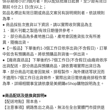
保存期限小於3個月者，則以配送抵達日起算，至少距有效日
期前 6分之1 日(含)以上；
如品名標註有效日期或商品文案另有說明規則者，依該規則
為準。
● 商品採批次進貨以下資訊，請以實際收到實品為主
１．圖片刊載之製造/有效日期僅供參考。
２．部分商品為多產地進口品，產地會因進貨批次有所差
異，隨機出貨。
●【一般品】下單後約1-3個工作日依序出貨(不含假日)，訂單
中如含有預購商品，將依預購品到貨後一併出貨。
●【廠商直送品】下單後約5-7個工作日(不含假日)由廠商依序
出貨配送，部分商品與預購商品，請依賣場實際出貨日為
準，部分商品可能會因氣候、排程製作、海外運送等狀況而
不適用5-7個工作日出貨條件，實際出貨日需依廠商排程作業
為準，詳細相關事宜請依康是美網購eShop購物說明為主。
■商品配送及退換貨說明■
【配送地點】限本島。
【注意事項】網路售出之商品，無法在全台實體門市提供退