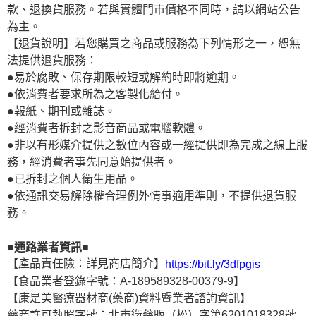
款、退換貨服務。若與實體門市價格不同時，請以網站公告
為主。
【退貨說明】若您購買之商品或服務為下列情形之一，恕無
法提供退貨服務：
●易於腐敗、保存期限較短或解約時即將逾期。
●依消費者要求所為之客製化給付。
●報紙、期刊或雜誌。
●經消費者拆封之影音商品或電腦軟體。
●非以有形媒介提供之數位內容或一經提供即為完成之線上服
務，經消費者事先同意始提供者。
●已拆封之個人衛生用品。
●依通訊交易解除權合理例外情事適用準則，不提供退貨服
務。
■通路業者資訊■
【產品責任險：詳見商店簡介】
https://bit.ly/3dfpgis
【食品業者登錄字號：A-189589328-00379-9】
【康是美醫療器材商(藥商)資料暨業者諮詢資訊】
藥商許可執照字號：北市衛藥販（松）字第6201018328號