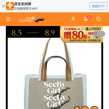
康是美網購
開啟APP
立刻使用官方APP
0
1
/
1