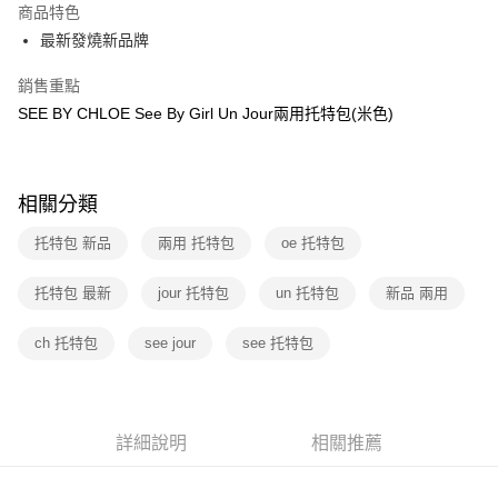
商品特色
3 期 0 利率 每期
NT$3,199
21家銀行
最新發燒新品牌
6 期 0 利率 每期
NT$1,599
21家銀行
合作金庫商業銀行
第一商業銀行
銷售重點
華南商業銀行
彰化商業銀行
12 期 0 利率 每期
NT$799
21家銀行
合作金庫商業銀行
第一商業銀行
上海商業儲蓄銀行
台北富邦商業銀行
SEE BY CHLOE See By Girl Un Jour兩用托特包(米色)
華南商業銀行
彰化商業銀行
合作金庫商業銀行
第一商業銀行
數位禮券
國泰世華商業銀行
兆豐國際商業銀行
上海商業儲蓄銀行
台北富邦商業銀行
華南商業銀行
彰化商業銀行
臺灣中小企業銀行
台中商業銀行
國泰世華商業銀行
兆豐國際商業銀行
LINE Pay
上海商業儲蓄銀行
台北富邦商業銀行
匯豐（台灣）商業銀行
華泰商業銀行
臺灣中小企業銀行
台中商業銀行
國泰世華商業銀行
兆豐國際商業銀行
相關分類
聯邦商業銀行
遠東國際商業銀行
匯豐（台灣）商業銀行
華泰商業銀行
Apple Pay
臺灣中小企業銀行
台中商業銀行
元大商業銀行
永豐商業銀行
聯邦商業銀行
遠東國際商業銀行
托特包 新品
兩用 托特包
oe 托特包
匯豐（台灣）商業銀行
華泰商業銀行
玉山商業銀行
星展（台灣）商業銀行
街口支付
元大商業銀行
永豐商業銀行
聯邦商業銀行
遠東國際商業銀行
台新國際商業銀行
中國信託商業銀行
玉山商業銀行
星展（台灣）商業銀行
托特包 最新
元大商業銀行
jour 托特包
永豐商業銀行
un 托特包
新品 兩用
台灣樂天信用卡公司
悠遊付
台新國際商業銀行
中國信託商業銀行
玉山商業銀行
星展（台灣）商業銀行
台灣樂天信用卡公司
台新國際商業銀行
中國信託商業銀行
Google Pay
ch 托特包
see jour
see 托特包
台灣樂天信用卡公司
運送方式
廠商自送宅配免運
詳細說明
相關推薦
免運費