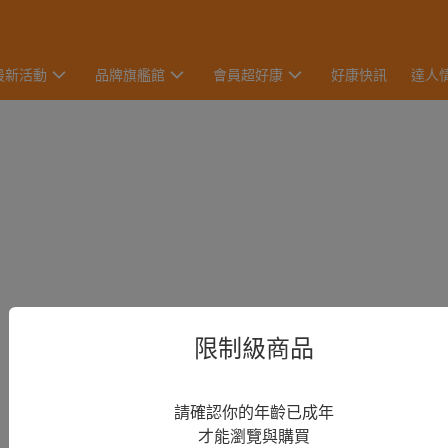
最新活動
品牌旗艦館
會員超好康
好康快訊
達人
限制級商品
請確認你的年齡已成年
才能瀏覽與購買