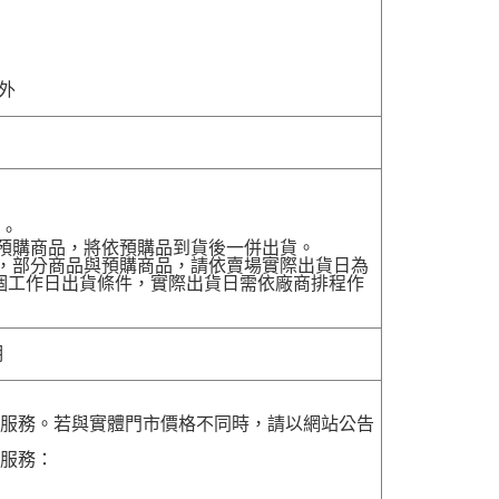
除外
貨。
有預購商品，將依預購品到貨後一併出貨。
配送，部分商品與預購商品，請依賣場實際出貨日為
7個工作日出貨條件，實際出貨日需依廠商排程作
明
貨服務。若與實體門市價格不同時，請以網站公告
貨服務：