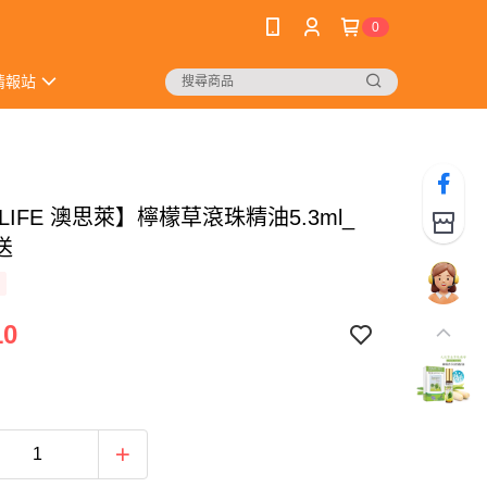
0
情報站
 LIFE 澳思萊】檸檬草滾珠精油5.3ml_
送
10