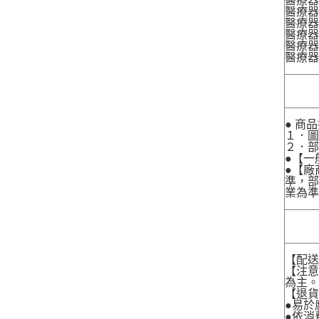
醫療器
醫療器
醫療器
醫療器材
醫療器材
醫療器
● 商
１．圖
２．
●【一
●【廠
準，部
業為準
【配
【注
為主
【退
●易於
●依消