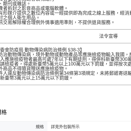
、期刊或雜誌。
費者拆封之影音商品或電腦軟體。
有形媒介提供之數位內容或一經提供即為完成之線上服務，經消
封之個人衛生用品。
訊交易解除權合理例外情事適用準則，不提供退貨服務。
法令宣導
委會防疫局 動物傳染病防治條例 §38-3】
為防治動物傳染病，境外動物或動物產品等應施檢疫物輸入我國
入應施檢疫物者最高可處7年以下有期徒刑，得併科新臺幣300
請檢疫者，得處新臺幣5萬元以上100萬元以下罰鍰，並得按次
境外商品不得隨貨贈送應施檢疫物。
收件人違反動物傳染病防治條例第34條第3項規定，未將郵遞寄
新臺幣3萬元以上15萬元以下罰鍰。
規格
規格
詳見外包裝所示