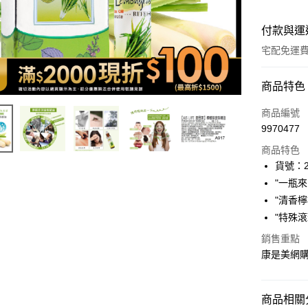
付款與運
宅配免運
付款方式
商品特色
icash Pay
商品編號
9970477
信用卡一
商品特色
數位禮券
貨號：2
"一瓶
LINE Pay
"清香
Apple Pay
"特殊
街口支付
銷售重點
康是美網
悠遊付
Google Pa
商品相關分