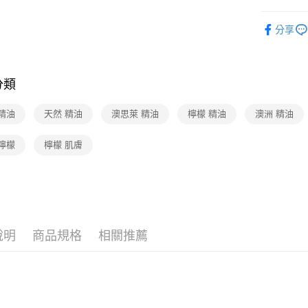
洗沐・口
運送方式
分享
專櫃保養
廠商自送
🆕主打活
免運費
分類
UNIKCY
精油
天然 精油
澳思萊 精油
檸檬 精油
澳洲 精油
檸檬
檸檬 肌膚
說明
商品規格
相關推薦