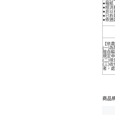
●報紙
●經消
●非以
●已拆
●依通
【依農
(一)
擅自輸
規定申
(二)
(三)
者，處
商品