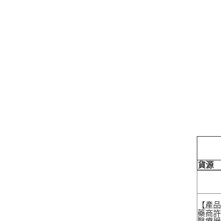
貨源
【產
藥商許