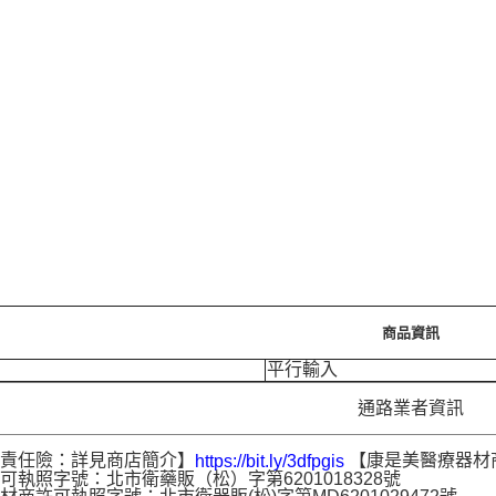
商品資訊
平行輸入
通路業者資訊
品責任險：詳見商店簡介】
【康是美醫療器材
https://bit.ly/3dfpgis
可執照字號：北市衛藥販（松）字第6201018328號