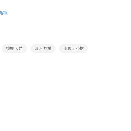
腔・身體保養
身體保養品牌
AUS LIFE 澳思萊
客服
彩妝・香水香氛
香水香氛
身體保養
身體保養用品
宅配免運
動
就是好好買
 優黎思
香水香氛
身體保養
身體保養用品
檸檬 天然
澳洲 檸檬
澳思萊 茶樹