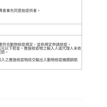
費者事先同意始提供者。
，應符合動物檢疫規定，並依規定申請檢疫。
萬元以下罰金。應施檢疫物之輸入人或代理人未依
處罰。
送輸入之應施檢疫物送交輸出入動物檢疫機關銷燬