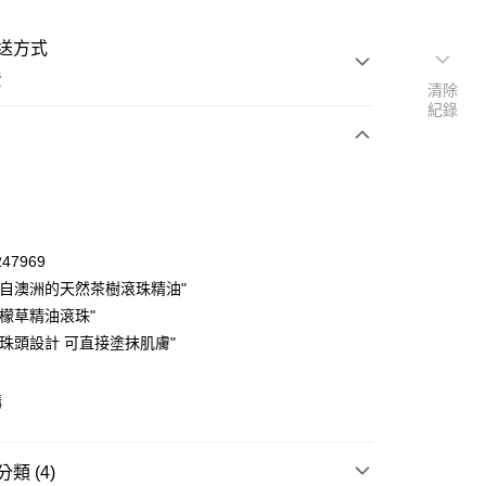
送方式
費
清除
紀錄
次付款
47969
來自澳洲的天然茶樹滾珠精油"
檸檬草精油滾珠"
滾珠頭設計 可直接塗抹肌膚"
購
y
類 (4)