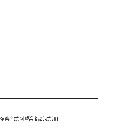
商(藥商)資料暨業者諮詢資訊】