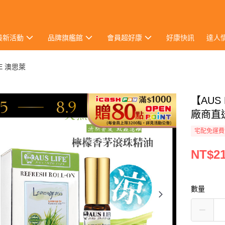
最新活動
品牌旗艦館
會員超好康
好康快訊
達人
FE 澳思萊
【AUS
廠商直
宅配免運費
NT$2
數量