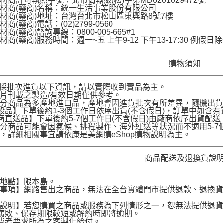
材商許可執照字號：北市衛器販(松)字第MD6201029472號
材商(藥商)名稱：統一生活事業股份有限公司
材商(藥商)地址：台灣台北市松山區東興路8號7樓
商(藥商)電話：(02)2799-0560
商(藥商)諮詢專線：0800-005-665#1
材商(藥商)服務時間：週一~五 上午9-12 下午13-17:30 例假日
購物須知
品採批次進貨以下資訊，請以實際收到實品為主。
片刊載之製造/有效日期僅供參考。
部分商品為多產地進口品，產地會因進貨批次有所差異，隨機出
般品】下單後約1-3個工作日依序出貨(不含假日)，訂單中如含
商直送品】下單後約5-7個工作日(不含假日)由廠商依序出貨
分商品可能會因氣候、排程製作、海外運送等狀況而不適用5-
，詳細相關事宜請依康是美網購eShop購物說明為主。
商品配送及退換貨說
送地點】限本島。
意事項】網路售出之商品，無法在全台實體門市提供退款、退換
。
貨說明】若您購買之商品或服務為下列情形之一，恕無法提供退
腐敗、保存期限較短或解約時即將逾期。
費者要求所為之客製化給付。