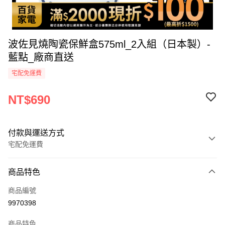
波佐見燒陶瓷保鮮盒575ml_2入組（日本製）-
藍點_廠商直送
宅配免運費
NT$690
付款與運送方式
宅配免運費
付款方式
商品特色
icash Pay
商品編號
信用卡一次付款
9970398
數位禮券
商品特色