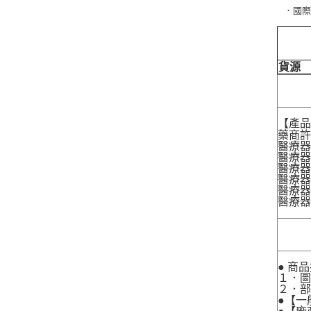
．國際條
貨源
【產
藥商許
醫療器
醫療器
醫療器
醫療器材
醫療器材
醫療器
● 商
１．圖
２．
●【一