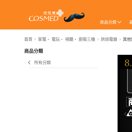
商品分類
首頁
家電・ 電玩・ 視聽・ 廚衛三機
烘焙電器
其他
商品分類
所有分類