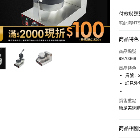
付款與運
宅配滿NT$
付款方式
商品特色
icash Pay
商品編號
9970368
信用卡一
商品特色
數位禮券
貨號：2
詳見外
LINE Pay
Apple Pay
銷售重點
康是美網
街口支付
悠遊付
商品相關分
Google Pa