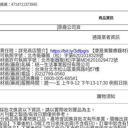
碼：4714711373945
商品資訊
原廠公司貨
通路業者資訊
品責任險：詳見商店簡介】
【康是美醫療器材
https://bit.ly/3dfpgis
可執照字號：北市衛藥販（松）字第6201018328號
材商許可執照字號：北市衛器販(松)字第MD6201029472號
材商(藥商)名稱：統一生活事業股份有限公司
材商(藥商)地址：台灣台北市松山區東興路8號7樓
商(藥商)電話：(02)2799-0560
商(藥商)諮詢專線：0800-005-665#1
材商(藥商)服務時間：週一~五 上午9-12 下午13-17:30 例假日
購物須知
品採批次進貨以下資訊，請以實際收到實品為主。
片刊載之製造/有效日期僅供參考。
部分商品為多產地進口品，產地會因進貨批次有所差異，隨機出
般品】下單後約1-3個工作日依序出貨(不含假日)，訂單中如含