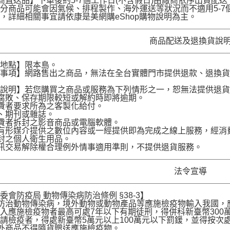
商直送品】下單後約5-7個工作日(不含假日)由廠商依序出貨
分商品可能會因氣候、排程製作、海外運送等狀況而不適用5-
，詳細相關事宜請依康是美網購eShop購物說明為主。
商品配送及退換貨說
送地點】限本島。
意事項】網路售出之商品，無法在全台實體門市提供退款、退換
。
貨說明】若您購買之商品或服務為下列情形之一，恕無法提供退
腐敗、保存期限較短或解約時即將逾期。
費者要求所為之客製化給付。
、期刊或雜誌。
費者拆封之影音商品或電腦軟體。
有形媒介提供之數位內容或一經提供即為完成之線上服務，經消
封之個人衛生用品。
訊交易解除權合理例外情事適用準則，不提供退貨服務。
法令宣導
委會防疫局 動物傳染病防治條例 §38-3】
為防治動物傳染病，境外動物或動物產品等應施檢疫物輸入我國
入應施檢疫物者最高可處7年以下有期徒刑，得併科新臺幣300
請檢疫者，得處新臺幣5萬元以上100萬元以下罰鍰，並得按次
境外商品不得隨貨贈送應施檢疫物。