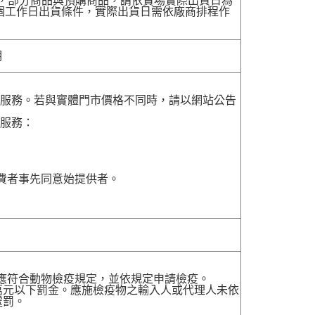
配送，部分商品與預購商品，請依賣場實際出貨日為
7個工作日出貨條件，實際出貨日需依廠商排程作
明
貨服務。若與實體門市價格不同時，請以網站公告
貨服務：
費者事先同意始提供者。
，應符合動物檢疫規定，並依規定申請檢疫。
萬元以下罰金。應施檢疫物之輸入人或代理人未依
處罰。