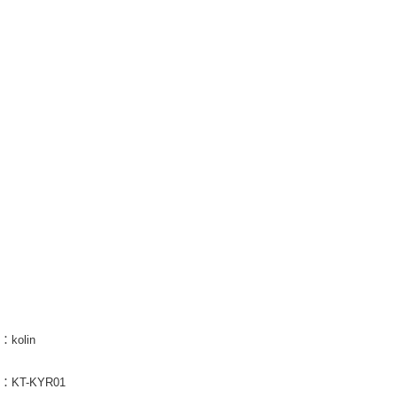
kolin
KT-KYR01