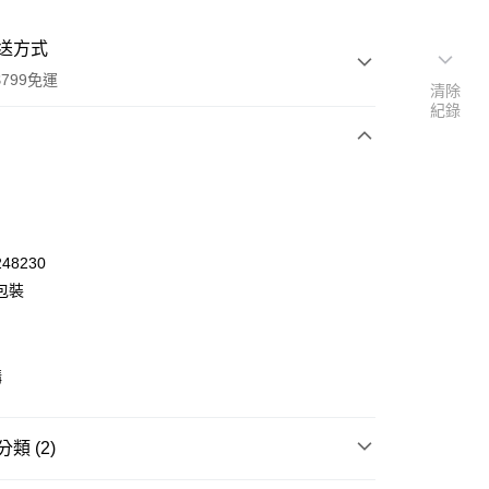
送方式
799免運
清除
紀錄
次付款
48230
包裝
購
類 (2)
y