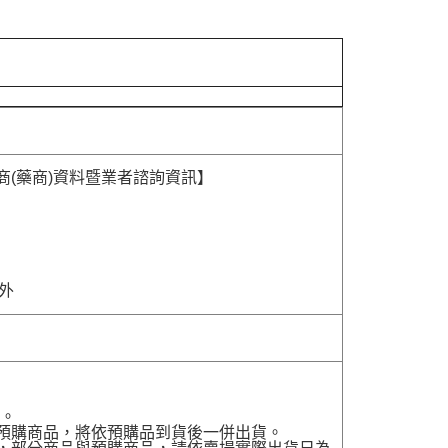
商(藥商)資料暨業者諮詢資訊】
除外
貨。
有預購商品，將依預購品到貨後一併出貨。