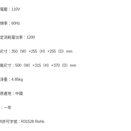
電壓：110V
頻率：60Hz
定消耗電功率：1200
尺寸：350（W）×255（H）×255（D）mm
裝尺寸：500（W）×315（H）×370（D）mm
淨重：4.85kg
品原產地：中國
固：一年
I許可字號：R31528 RoHs