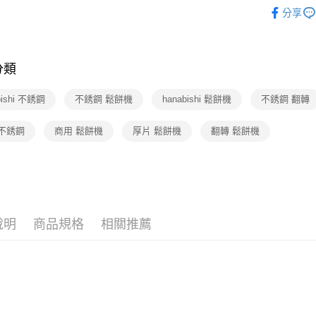
家電・ 電
分享
🆕主打活
運送方式
宅配-下單
分類
每筆NT$1
bishi 不銹鋼
不銹鋼 鬆餅機
hanabishi 鬆餅機
不銹鋼 翻轉
 不銹鋼
商用 鬆餅機
厚片 鬆餅機
翻轉 鬆餅機
說明
商品規格
相關推薦