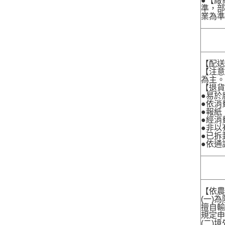
●【廠
準，部
業為準
【配
【注
為主
【退
●易於
●依消
●報紙
●經消
●非以
●已拆
●依通
【依農
(一)
擅自輸
規定申
(二)