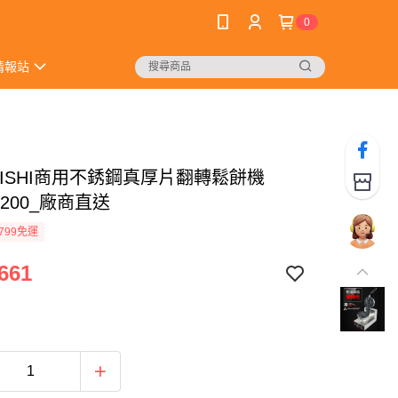
0
情報站
BISHI商用不銹鋼真厚片翻轉鬆餅機
1200_廠商直送
799免運
661