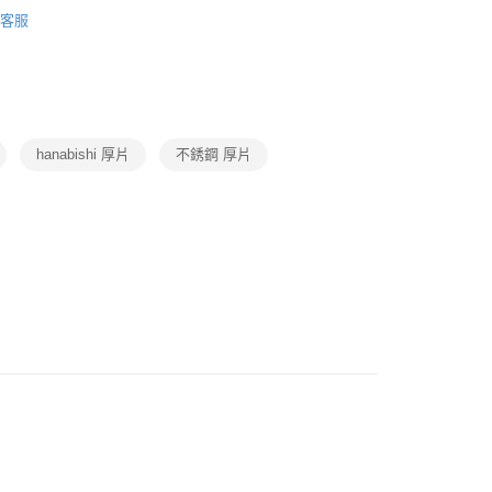
玩・ 視聽・ 廚衛三機
烘焙電器
其他點心機
客服
動
就是好好買
後3-5個工作天配送(不含預購品)，箱購品分箱出貨
00，滿NT$799(含以上)免運費
hanabishi 厚片
不銹鋼 厚片