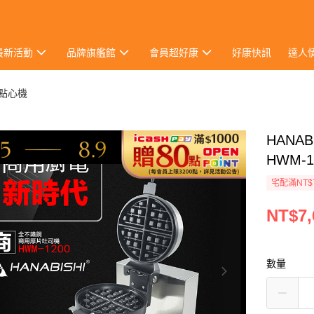
最新活動
品牌旗艦館
會員超好康
好康快訊
達人
點心機
HANA
HWM-
宅配滿NT$
NT$7,
數量