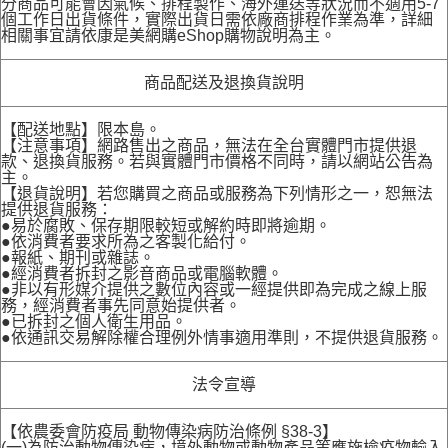
分商品可能會因氣候、排程製作、海外運送等狀況而不適用5-7
個工作日出貨條件，實際出貨日需依廠商排程作業為準，詳細
相關事宜請依康是美網購eShop購物說明為主。
商品配送及退換貨說明
【配送地點】限本島。
【注意事項】網路售出之商品，無法在全台實體門市提供退
款、退換貨服務。若與實體門市價格不同時，請以網站公告為
主。
【退貨說明】若您購買之商品或服務為下列情形之一，恕無法
提供退貨服務：
●易於腐敗、保存期限較短或解約時即將逾期。
●依消費者要求所為之客製化給付。
●報紙、期刊或雜誌。
●經消費者拆封之影音商品或電腦軟體。
●非以有形媒介提供之數位內容或一經提供即為完成之線上服
務，經消費者事先同意始提供者。
●已拆封之個人衛生用品。
●依通訊交易解除權合理例外情事適用準則，不提供退貨服務。
法令宣導
【依農委會防疫局 動物傳染病防治條例 §38-3】
(一)為防治動物傳染病，境外動物或動物產品等應施檢疫物輸入