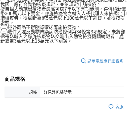
我國，應符合動物檢疫規定，並依規定申請檢疫。
擅自輸入應施檢疫物者最高可處7年以下有期徒刑，得併科新臺
幣300萬元以下罰金。應施檢疫物之輸入人或代理人未依規定申
請檢疫者，得處新臺幣5萬元以上100萬元以下罰鍰，並得按次
處罰。
(二)境外商品不得隨貨贈送應施檢疫物。
(三)收件人違反動物傳染病防治條例第34條第3項規定，未將郵
遞寄送輸入之應施檢疫物送交輸出入動物檢疫機關銷燬者，處
新臺幣3萬元以上15萬元以下罰鍰。
顯示電腦版詳細說明
商品規格
規格
詳見外包裝所示
客服