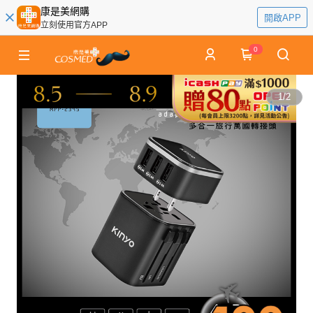
康是美網購
開啟APP
立刻使用官方APP
0
1
/
2