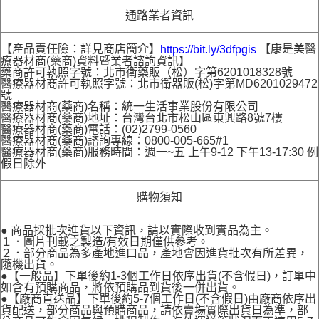
通路業者資訊
【產品責任險：詳見商店簡介】
【康是美醫
https://bit.ly/3dfpgis
療器材商(藥商)資料暨業者諮詢資訊】
藥商許可執照字號：北市衛藥販（松）字第6201018328號
醫療器材商許可執照字號：北市衛器販(松)字第MD6201029472
號
醫療器材商(藥商)名稱：統一生活事業股份有限公司
醫療器材商(藥商)地址：台灣台北市松山區東興路8號7樓
醫療器材商(藥商)電話：(02)2799-0560
醫療器材商(藥商)諮詢專線：0800-005-665#1
醫療器材商(藥商)服務時間：週一~五 上午9-12 下午13-17:30 例
假日除外
購物須知
● 商品採批次進貨以下資訊，請以實際收到實品為主。
１．圖片刊載之製造/有效日期僅供參考。
２．部分商品為多產地進口品，產地會因進貨批次有所差異，
隨機出貨。
●【一般品】下單後約1-3個工作日依序出貨(不含假日)，訂單中
如含有預購商品，將依預購品到貨後一併出貨。
●【廠商直送品】下單後約5-7個工作日(不含假日)由廠商依序出
貨配送，部分商品與預購商品，請依賣場實際出貨日為準，部