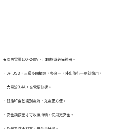
★國際電壓100~240V，出國旅遊必備神器。
．3孔USB，三種多國插頭，多合一，外出旅行一顆就夠用。
．大電流3.4A，充電更快速。
．智能IC自動識別電流，充電更方便。
．安全鎖按壓才可收復插頭，使用更安全。
．外殼為防火材質，安全更升級。