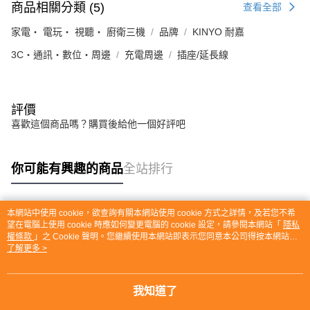
商品相關分類 (5)
查看全部
家電・ 電玩・ 視聽・ 廚衛三機
品牌
KINYO 耐嘉
3C・通訊・數位・周邊
充電周邊
插座/延長線
評價
喜歡這個商品嗎？購買後給他一個好評吧
你可能有興趣的商品
全站排行
本網站中使用 cookie，欲查詢有關本網站使用 cookie 方式之詳情，及若您不希
熱門標籤
望在電腦上使用 cookie 時應如何變更電腦的 cookie 設定，請參閱本網站「
隱私
權條款
」之 Cookie 聲明。您繼續使用本網站即表示您同意本公司得按本網站使
用條款之 Cookie 聲明使用 cookie。
了解更多 >
我知道了