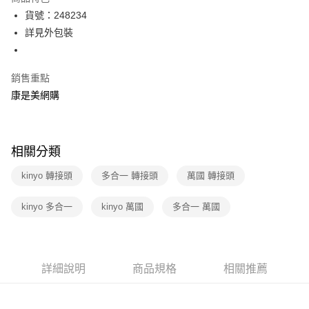
LINE Pay
貨號：248234
詳見外包裝
Apple Pay
街口支付
銷售重點
悠遊付
康是美網購
Google Pay
運送方式
相關分類
宅配-下單後3-5個工作天配送(不含預購品)，箱購品分箱出貨
kinyo 轉接頭
多合一 轉接頭
萬國 轉接頭
每筆NT$100，滿NT$799(含以上)免運費
kinyo 多合一
kinyo 萬國
多合一 萬國
詳細說明
商品規格
相關推薦