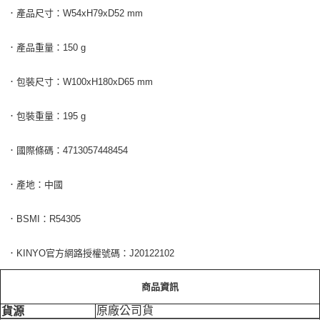
．產品尺寸：W54xH79xD52 mm
．產品重量：150 g
．包裝尺寸：W100xH180xD65 mm
．包裝重量：195 g
．國際條碼：4713057448454
．產地：中國
．BSMI：R54305
．KINYO官方網路授權號碼：J20122102
商品資訊
原廠公司貨
貨源