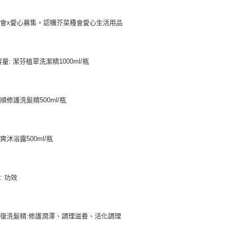
會x愛心募集。認購芥菜種會愛心生活用品
容量: 潔芬植翠洗潔精1000ml/瓶
順修護洗髮精500ml/瓶
爽沐浴露500ml/瓶
: 功效
復洗髮精:修護潤澤、調理滋養、活化調理