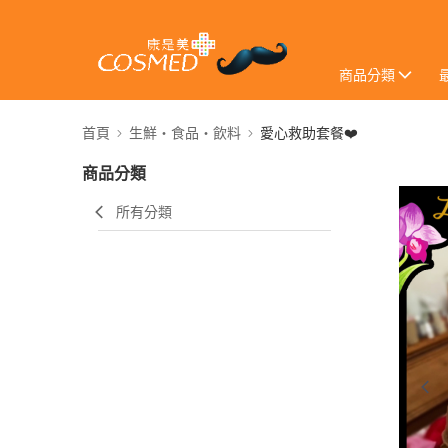
商品分類
首頁
生鮮・食品・飲料
愛心救助套餐❤️
商品分類
所有分類