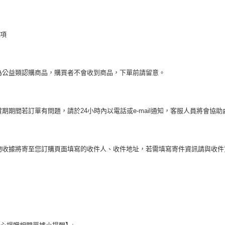
事項
為公益類認購商品，購買者不會收到商品，下單前請留意。
賞期期間若訂單有問題，請於24小時內以電話或e-mail通知，客服人員將會協助
物收據將寄至您訂購頁面填寫的收件人、收件地址，若需填寫寄件資訊請與收