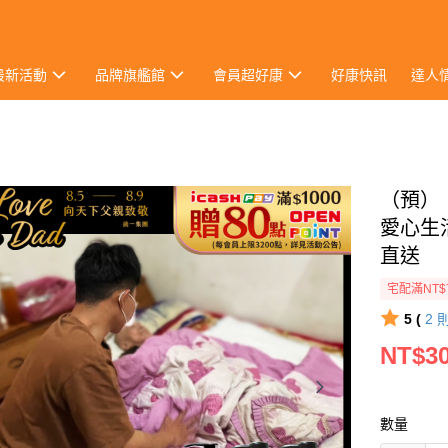
最新活動
品牌旗艦館
會員超好康
好康快訊
達人
（預）
愛心生
直送
宅配滿NT$
5 (
2
NT$3
數量