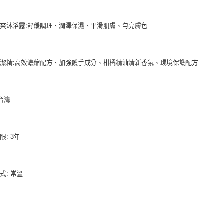
爽沐浴露:舒緩調理、潤澤保濕、平滑肌膚、勻亮膚色
潔精:高效濃縮配方、加強護手成分、柑橘精油清新香氛、環境保護配方
 台灣
限: 3年
式: 常溫