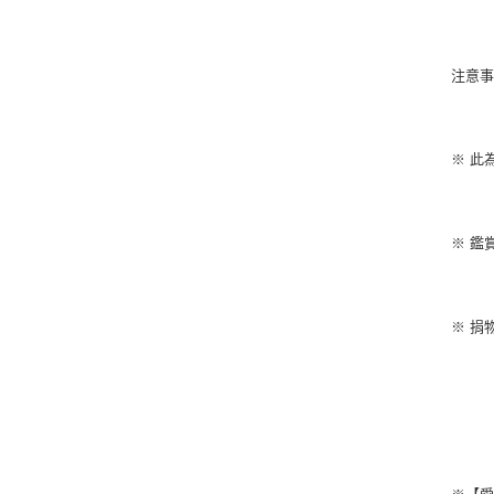
注意
※ 此
※ 鑑
※ 捐