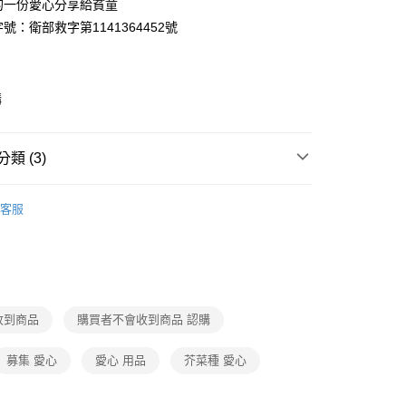
的一份愛心分享給貧童
y
號：衛部救字第1141364452號
購
後3-5個工作天配送(不含預購品)，箱購品分箱出貨
00，滿NT$799(含以上)免運費
類 (3)
品・飲料
愛心救助套餐❤️
客服
動
就是好好買
品・飲料
糕餅甜點
中式糕餅
收到商品
購買者不會收到商品 認購
募集 愛心
愛心 用品
芥菜種 愛心