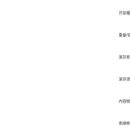
芥菜種
重量/
潔芬柔
潔芬清
內容物
柔順修