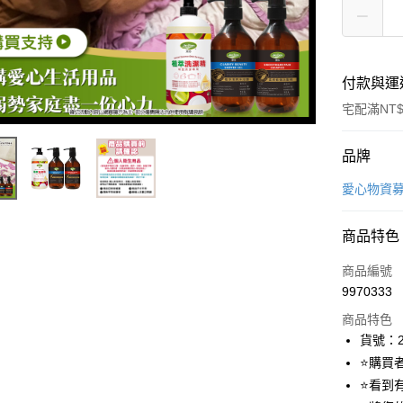
付款與運
宅配滿NT$
付款方式
品牌
icash Pay
愛心物資
信用卡一
商品特色
數位禮券
商品編號
LINE Pay
9970333
商品特色
Apple Pay
貨號：2
街口支付
⭐購買
⭐看到
悠遊付