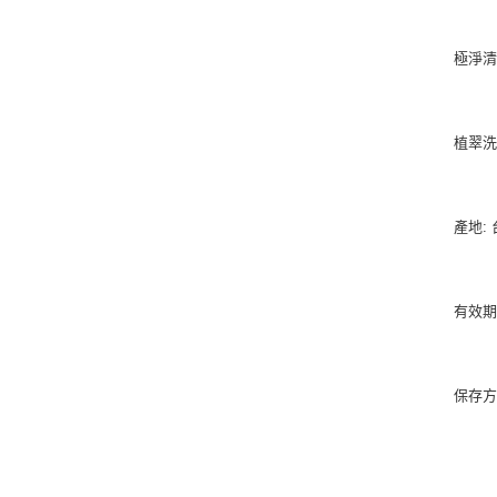
極淨清
植翠洗
產地:
有效期
保存方