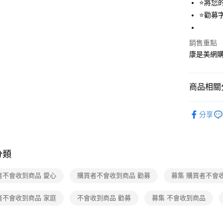
⭐將您
Google Pa
⭐勸募字
運送方式
銷售重點
康是美網
宅配-下單
每筆NT$1
商品相關分
生鮮・食
分享
🆕主打活
生鮮・食
分類
者不會收到商品 愛心
購買者不會收到商品 勸募
募集 購買者不會
者不會收到商品 家庭
不會收到商品 勸募
募集 不會收到商品