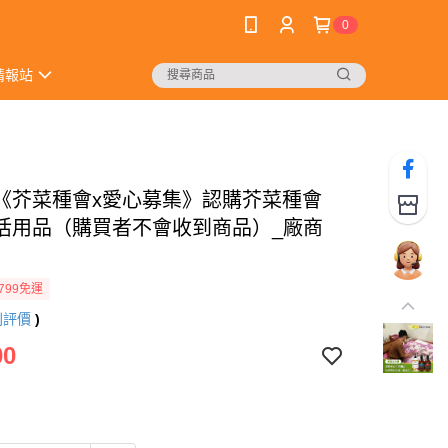
0
情報站
《芥菜種會x愛心募集》認購芥菜種會
活用品（購買者不會收到商品）_廠商
799免運
則評價
)
00