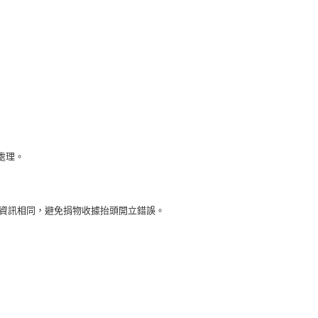
處理。
件資訊相同，避免捐物收據抬頭開立錯誤。