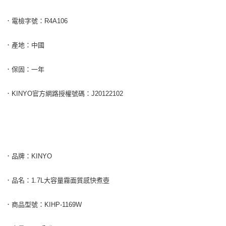
．電檢字號：R4A106
．產地：中國
．保固：一年
．KINYO官方網路授權號碼：J20122102
．品牌：KINYO
．品名：1.7L大容量霧面質感快煮壺
．商品型號：KIHP-1169W