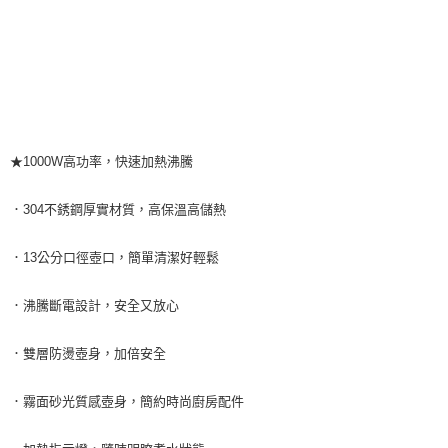
★1000W高功率，快速加熱沸騰
．304不銹鋼厚實材質，高保溫高儲熱
．13公分口徑壺口，簡單清潔好輕鬆
．沸騰斷電設計，安全又放心
．雙層防燙壺身，加倍安全
．霧面砂光質感壺身，簡約時尚廚房配件