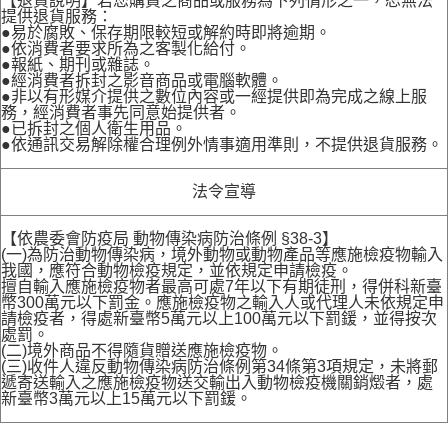
【退貨說明】若您購買之商品或服務為下列情形之一，恕無法
提供退貨服務：
●易於腐敗、保存期限較短或解約時即將逾期。
●依消費者要求所為之客製化給付。
●報紙、期刊或雜誌。
●經消費者拆封之影音商品或電腦軟體。
●非以有形媒介提供之數位內容或一經提供即為完成之線上服
務，經消費者事先同意始提供者。
●已拆封之個人衛生用品。
●依通訊交易解除權合理例外情事適用準則，不提供退貨服務。
法令宣導
【依農委會防疫局 動物傳染病防治條例 §38-3】
(一)為防治動物傳染病，境外動物或動物產品等應施檢疫物輸入
我國，應符合動物檢疫規定，並依規定申請檢疫。
擅自輸入應施檢疫物者最高可處7年以下有期徒刑，得併科新臺
幣300萬元以下罰金。應施檢疫物之輸入人或代理人未依規定申
請檢疫者，得處新臺幣5萬元以上100萬元以下罰鍰，並得按次
處罰。
(二)境外商品不得隨貨贈送應施檢疫物。
(三)收件人違反動物傳染病防治條例第34條第3項規定，未將郵
遞寄送輸入之應施檢疫物送交輸出入動物檢疫機關銷燬者，處
新臺幣3萬元以上15萬元以下罰鍰。