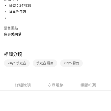
LINE Pay
貨號：247938
詳見外包裝
Apple Pay
街口支付
銷售重點
悠遊付
康是美網購
Google Pay
運送方式
相關分類
宅配-下單後3-5個工作天配送(不含預購品)，箱購品分箱出貨
kinyo 快煮壺
快煮壺 霧面
kinyo 霧面
每筆NT$100，滿NT$799(含以上)免運費
詳細說明
商品規格
相關推薦