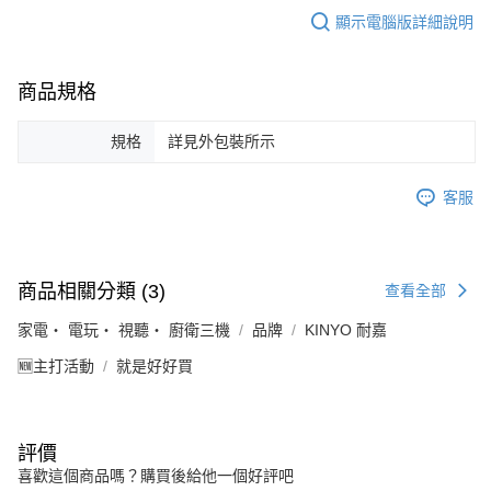
顯示電腦版詳細說明
商品規格
規格
詳見外包裝所示
客服
商品相關分類 (3)
查看全部
家電・ 電玩・ 視聽・ 廚衛三機
品牌
KINYO 耐嘉
🆕主打活動
就是好好買
評價
喜歡這個商品嗎？購買後給他一個好評吧