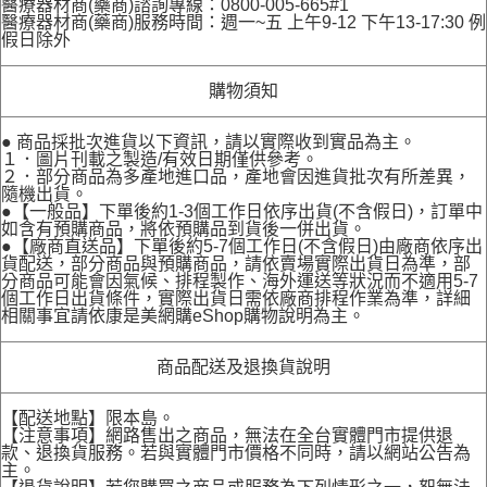
醫療器材商(藥商)諮詢專線：0800-005-665#1
醫療器材商(藥商)服務時間：週一~五 上午9-12 下午13-17:30 例
假日除外
購物須知
● 商品採批次進貨以下資訊，請以實際收到實品為主。
１．圖片刊載之製造/有效日期僅供參考。
２．部分商品為多產地進口品，產地會因進貨批次有所差異，
隨機出貨。
●【一般品】下單後約1-3個工作日依序出貨(不含假日)，訂單中
如含有預購商品，將依預購品到貨後一併出貨。
●【廠商直送品】下單後約5-7個工作日(不含假日)由廠商依序出
貨配送，部分商品與預購商品，請依賣場實際出貨日為準，部
分商品可能會因氣候、排程製作、海外運送等狀況而不適用5-7
個工作日出貨條件，實際出貨日需依廠商排程作業為準，詳細
相關事宜請依康是美網購eShop購物說明為主。
商品配送及退換貨說明
【配送地點】限本島。
【注意事項】網路售出之商品，無法在全台實體門市提供退
款、退換貨服務。若與實體門市價格不同時，請以網站公告為
主。