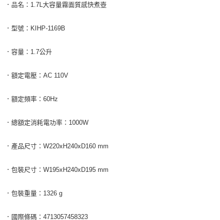
．品名：1.7L大容量霧面質感快煮壺
．型號：KIHP-1169B
．容量：1.7公升
．額定電壓：AC 110V
．額定頻率：60Hz
．總額定消耗電功率：1000W
．產品尺寸：W220xH240xD160 mm
．包裝尺寸：W195xH240xD195 mm
．包裝重量：1326 g
．國際條碼：4713057458323