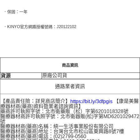
．保固：一年
．KINYO官方網路授權號碼：J20122102
商品資訊
原廠公司貨
貨源
通路業者資訊
【產品責任險：詳見商店簡介】
【康是美醫
https://bit.ly/3dfpgis
療器材商(藥商)資料暨業者諮詢資訊】
藥商許可執照字號：北市衛藥販（松）字第6201018328號
醫療器材商許可執照字號：北市衛器販(松)字第MD6201029472
號
醫療器材商(藥商)名稱：統一生活事業股份有限公司
醫療器材商(藥商)地址：台灣台北市松山區東興路8號7樓
醫療器材商(藥商)電話：(02)2799-0560