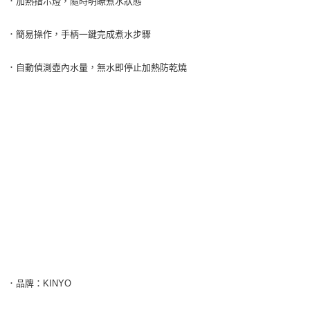
．加熱指示燈，隨時明瞭煮水狀態
．簡易操作，手柄一鍵完成煮水步驟
．自動偵測壺內水量，無水即停止加熱防乾燒
．品牌：KINYO