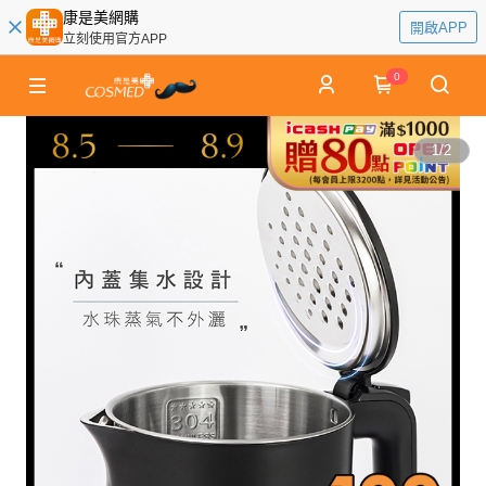
康是美網購
開啟APP
立刻使用官方APP
0
1
/
2