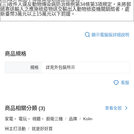
(三)收件人違反動物傳染病防治條例第34條第3項規定，未將郵
遞寄送輸入之應施檢疫物送交輸出入動物檢疫機關銷燬者，處
新臺幣3萬元以上15萬元以下罰鍰。
顯示電腦版詳細說明
商品規格
規格
詳見外包裝所示
客服
商品相關分類 (3)
查看全部
家電・ 電玩・ 視聽・ 廚衛三機
品牌
Kolin
🆕主打活動
就是好好買