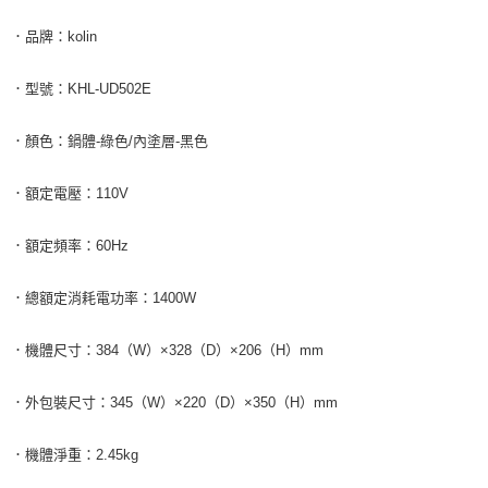
．品牌：kolin
．型號：KHL-UD502E
．顏色：鍋體-綠色/內塗層-黑色
．額定電壓：110V
．額定頻率：60Hz
．總額定消耗電功率：1400W
．機體尺寸：384（W）×328（D）×206（H）mm
．外包裝尺寸：345（W）×220（D）×350（H）mm
．機體淨重：2.45kg