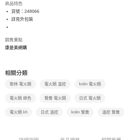
商品特色
LINE Pay
貨號：248066
詳見外包裝
Apple Pay
街口支付
銷售重點
悠遊付
康是美網購
Google Pay
運送方式
相關分類
宅配-下單後3-5個工作天配送(不含預購品)，箱購品分箱出貨
歌林 電火鍋
電火鍋 溫控
kolin 電火鍋
每筆NT$100，滿NT$799(含以上)免運費
電火鍋 綠色
鴛鴦 電火鍋
日式 電火鍋
電火鍋 kh
日式 溫控
kolin 鴛鴦
溫控 鴛鴦