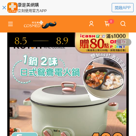
康是美網購
開啟APP
立刻使用官方APP
0
1
/
2