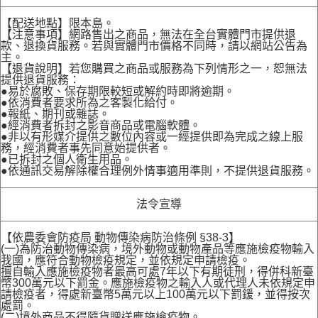
【配送地點】限本島。
【注意事項】網路售出之商品，無法在全台實體門市提供退
款、退換貨服務。若與實體門市價格不同時，請以網站公告為
主。
【退貨說明】若您購買之商品或服務為下列情形之一，恕無法
提供退貨服務：
●易於腐敗、保存期限較短或解約時即將逾期。
●依消費者要求所為之客製化給付。
●報紙、期刊或雜誌。
●經消費者拆封之影音商品或電腦軟體。
●非以有形媒介提供之數位內容或一經提供即為完成之線上服
務，經消費者事先同意始提供者。
●已拆封之個人衛生用品。
●依通訊交易解除權合理例外情事適用準則，不提供退貨服務。
法令宣導
【依農委會防疫局 動物傳染病防治條例 §38-3】
(一)為防治動物傳染病，境外動物或動物產品等應施檢疫物輸入
我國，應符合動物檢疫規定，並依規定申請檢疫。
擅自輸入應施檢疫物者最高可處7年以下有期徒刑，得併科新臺
幣300萬元以下罰金。應施檢疫物之輸入人或代理人未依規定申
請檢疫者，得處新臺幣5萬元以上100萬元以下罰鍰，並得按次
處罰。
(二)境外商品不得隨貨贈送應施檢疫物。