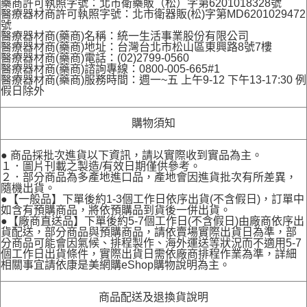
藥商許可執照字號：北市衛藥販（松）字第6201018328號
醫療器材商許可執照字號：北市衛器販(松)字第MD6201029472
號
醫療器材商(藥商)名稱：統一生活事業股份有限公司
醫療器材商(藥商)地址：台灣台北市松山區東興路8號7樓
醫療器材商(藥商)電話：(02)2799-0560
醫療器材商(藥商)諮詢專線：0800-005-665#1
醫療器材商(藥商)服務時間：週一~五 上午9-12 下午13-17:30 例
假日除外
購物須知
● 商品採批次進貨以下資訊，請以實際收到實品為主。
１．圖片刊載之製造/有效日期僅供參考。
２．部分商品為多產地進口品，產地會因進貨批次有所差異，
隨機出貨。
●【一般品】下單後約1-3個工作日依序出貨(不含假日)，訂單中
如含有預購商品，將依預購品到貨後一併出貨。
●【廠商直送品】下單後約5-7個工作日(不含假日)由廠商依序出
貨配送，部分商品與預購商品，請依賣場實際出貨日為準，部
分商品可能會因氣候、排程製作、海外運送等狀況而不適用5-7
個工作日出貨條件，實際出貨日需依廠商排程作業為準，詳細
相關事宜請依康是美網購eShop購物說明為主。
商品配送及退換貨說明