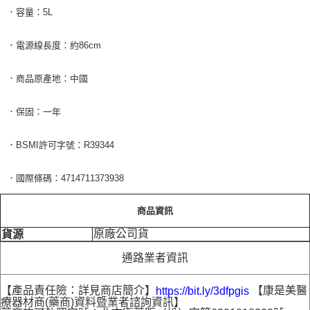
．容量：5L
．電源線長度：約86cm
．商品原產地：中國
．保固：一年
．BSMI許可字號：R39344
．國際條碼：4714711373938
商品資訊
原廠公司貨
貨源
通路業者資訊
【產品責任險：詳見商店簡介】
【康是美醫
https://bit.ly/3dfpgis
療器材商(藥商)資料暨業者諮詢資訊】