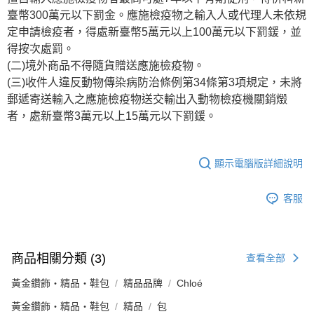
臺幣300萬元以下罰金。應施檢疫物之輸入人或代理人未依規
定申請檢疫者，得處新臺幣5萬元以上100萬元以下罰鍰，並
得按次處罰。
(二)境外商品不得隨貨贈送應施檢疫物。
(三)收件人違反動物傳染病防治條例第34條第3項規定，未將
郵遞寄送輸入之應施檢疫物送交輸出入動物檢疫機關銷燬
者，處新臺幣3萬元以上15萬元以下罰鍰。
顯示電腦版詳細說明
客服
商品相關分類 (3)
查看全部
黃金鑽飾・精品・鞋包
精品品牌
Chloé
黃金鑽飾・精品・鞋包
精品
包