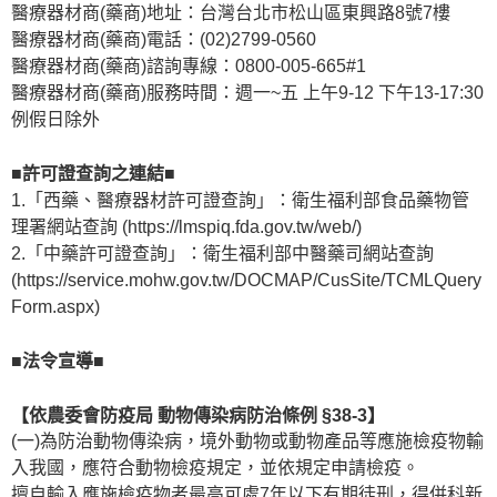
醫療器材商(藥商)地址：台灣台北市松山區東興路8號7樓
醫療器材商(藥商)電話：(02)2799-0560
醫療器材商(藥商)諮詢專線：0800-005-665#1
醫療器材商(藥商)服務時間：週一~五 上午9-12 下午13-17:30
例假日除外
■許可證查詢之連結■
1.「西藥、醫療器材許可證查詢」：衛生福利部食品藥物管
理署網站查詢 (https://lmspiq.fda.gov.tw/web/)
2.「中藥許可證查詢」：衛生福利部中醫藥司網站查詢
(https://service.mohw.gov.tw/DOCMAP/CusSite/TCMLQuery
Form.aspx)
■法令宣導■
【依農委會防疫局 動物傳染病防治條例 §38-3】
(一)為防治動物傳染病，境外動物或動物產品等應施檢疫物輸
入我國，應符合動物檢疫規定，並依規定申請檢疫。
擅自輸入應施檢疫物者最高可處7年以下有期徒刑，得併科新