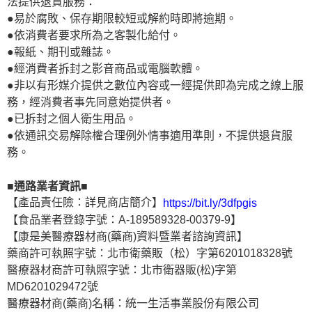
法提供退貨服務：
●易於腐敗、保存期限較短或解約時即將逾期。
●依消費者要求所為之客製化給付。
●報紙、期刊或雜誌。
●經消費者拆封之影音商品或電腦軟體。
●非以有形媒介提供之數位內容或一經提供即為完成之線上服
務，經消費者事先同意始提供者。
●已拆封之個人衛生用品。
●依通訊交易解除權合理例外情事適用準則，不提供退貨服
務。
■通路業者資訊■
【產品責任險：詳見商店簡介】
https://bit.ly/3dfpgis
【食品業者登錄字號：A-189589328-00379-9】
【康是美醫療器材商(藥商)資料暨業者諮詢資訊】
藥商許可執照字號：北市衛藥販（松）字第6201018328號
醫療器材商許可執照字號：北市衛器販(松)字第
MD6201029472號
醫療器材商(藥商)名稱：統一生活事業股份有限公司