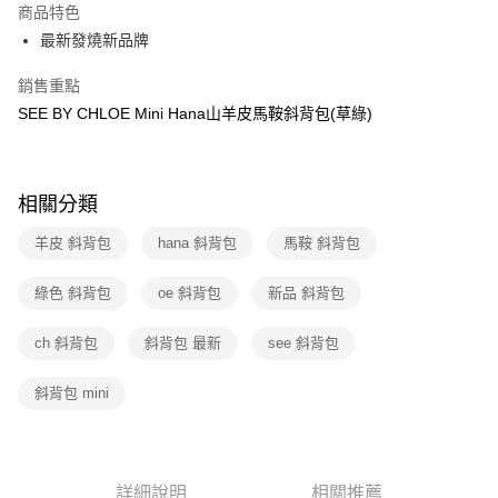
商品特色
3 期 0 利率 每期
NT$3,233
21家銀行
最新發燒新品牌
6 期 0 利率 每期
NT$1,616
21家銀行
合作金庫商業銀行
第一商業銀行
銷售重點
華南商業銀行
彰化商業銀行
12 期 0 利率 每期
NT$808
21家銀行
合作金庫商業銀行
第一商業銀行
上海商業儲蓄銀行
台北富邦商業銀行
SEE BY CHLOE Mini Hana山羊皮馬鞍斜背包(草綠)
華南商業銀行
彰化商業銀行
合作金庫商業銀行
第一商業銀行
數位禮券
國泰世華商業銀行
兆豐國際商業銀行
上海商業儲蓄銀行
台北富邦商業銀行
華南商業銀行
彰化商業銀行
臺灣中小企業銀行
台中商業銀行
國泰世華商業銀行
兆豐國際商業銀行
LINE Pay
上海商業儲蓄銀行
台北富邦商業銀行
匯豐（台灣）商業銀行
華泰商業銀行
臺灣中小企業銀行
台中商業銀行
國泰世華商業銀行
兆豐國際商業銀行
相關分類
聯邦商業銀行
遠東國際商業銀行
匯豐（台灣）商業銀行
華泰商業銀行
Apple Pay
臺灣中小企業銀行
台中商業銀行
元大商業銀行
永豐商業銀行
聯邦商業銀行
遠東國際商業銀行
羊皮 斜背包
hana 斜背包
馬鞍 斜背包
匯豐（台灣）商業銀行
華泰商業銀行
玉山商業銀行
星展（台灣）商業銀行
街口支付
元大商業銀行
永豐商業銀行
聯邦商業銀行
遠東國際商業銀行
台新國際商業銀行
中國信託商業銀行
玉山商業銀行
星展（台灣）商業銀行
綠色 斜背包
元大商業銀行
oe 斜背包
新品 斜背包
永豐商業銀行
台灣樂天信用卡公司
悠遊付
台新國際商業銀行
中國信託商業銀行
玉山商業銀行
星展（台灣）商業銀行
台灣樂天信用卡公司
台新國際商業銀行
中國信託商業銀行
Google Pay
ch 斜背包
斜背包 最新
see 斜背包
台灣樂天信用卡公司
斜背包 mini
運送方式
廠商自送宅配免運
免運費
詳細說明
相關推薦