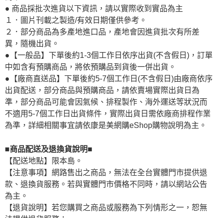
● 商品採批次進貨以下資訊，請以實際收到實品為主
１．圖片刊載之製造/有效日期僅供參考。
２．部分商品為多產地進口品，產地會因進貨批次有所差
異，隨機出貨。
●【一般品】下單後約1-3個工作日依序出貨(不含假日)，訂單
中如含有預購商品，將依預購品到貨後一併出貨。
●【廠商直送品】下單後約5-7個工作日(不含假日)由廠商依序
出貨配送，部分商品與預購商品，請依賣場實際出貨日為
準，部分商品可能會因氣候、排程製作、海外運送等狀況而
不適用5-7個工作日出貨條件，實際出貨日需依廠商排程作業
為準，詳細相關事宜請依康是美網購eShop購物說明為主。
■商品配送及退換貨說明■
【配送地點】限本島。
【注意事項】網路售出之商品，無法在全台實體門市提供退
款、退換貨服務。若與實體門市價格不同時，請以網站公告
為主。
【退貨說明】若您購買之商品或服務為下列情形之一，恕無