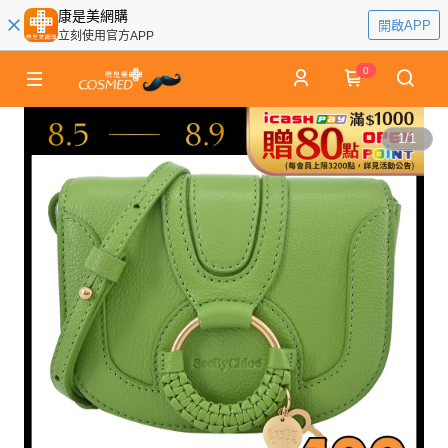
康是美網購
開啟APP
立刻使用官方APP
0
1
/
1