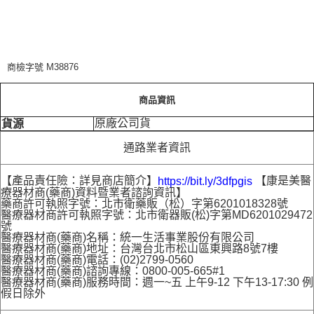
商檢字號 M38876
商品資訊
原廠公司貨
貨源
通路業者資訊
【產品責任險：詳見商店簡介】
【康是美醫
https://bit.ly/3dfpgis
療器材商(藥商)資料暨業者諮詢資訊】
藥商許可執照字號：北市衛藥販（松）字第6201018328號
醫療器材商許可執照字號：北市衛器販(松)字第MD6201029472
號
醫療器材商(藥商)名稱：統一生活事業股份有限公司
醫療器材商(藥商)地址：台灣台北市松山區東興路8號7樓
醫療器材商(藥商)電話：(02)2799-0560
醫療器材商(藥商)諮詢專線：0800-005-665#1
醫療器材商(藥商)服務時間：週一~五 上午9-12 下午13-17:30 例
假日除外