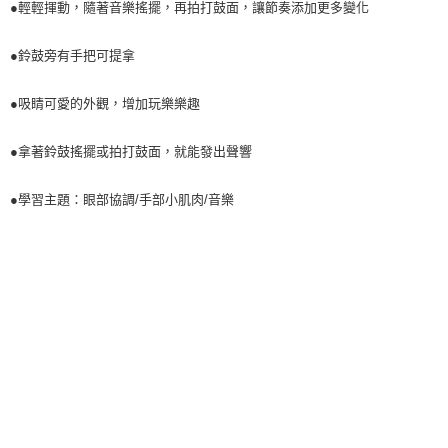
●輕輕揮動，隨著音樂搖擺，再拍打鼓面，讓節奏添加更多變化
●鈴鼓旁有手把可提拿
●吸睛可愛的外觀，增加玩樂樂趣
●拿著鈴鼓搖擺或拍打鼓面，就能發出聲響
●學習主題：眼部協調/手部小肌肉/音樂