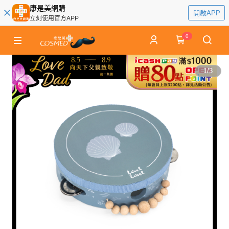
康是美網購
開啟APP
立刻使用官方APP
0
1
/
3