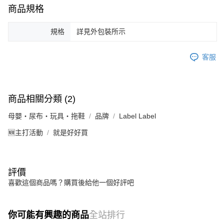
商品規格
規格
詳見外包裝所示
客服
商品相關分類 (2)
母嬰・尿布・玩具・拖鞋
品牌
Label Label
🆕主打活動
就是好好買
評價
喜歡這個商品嗎？購買後給他一個好評吧
你可能有興趣的商品
全站排行