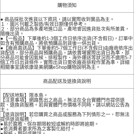
購物須知
● 商品採批次進貨以下資訊，請以實際收到實品為主。
１．圖片刊載之製造/有效日期僅供參考。
２．部分商品為多產地進口品，產地會因進貨批次有所差異，
隨機出貨。
●【一般品】下單後約1-3個工作日依序出貨(不含假日)，訂單中
如含有預購商品，將依預購品到貨後一併出貨。
●【廠商直送品】下單後約5-7個工作日(不含假日)由廠商依序出
貨配送，部分商品與預購商品，請依賣場實際出貨日為準，部
分商品可能會因氣候、排程製作、海外運送等狀況而不適用5-7
個工作日出貨條件，實際出貨日需依廠商排程作業為準，詳細
相關事宜請依康是美網購eShop購物說明為主。
商品配送及退換貨說明
【配送地點】限本島。
【注意事項】網路售出之商品，無法在全台實體門市提供退
款、退換貨服務。若與實體門市價格不同時，請以網站公告為
主。
【退貨說明】若您購買之商品或服務為下列情形之一，恕無法
提供退貨服務：
●易於腐敗、保存期限較短或解約時即將逾期。
●依消費者要求所為之客製化給付。
●報紙、期刊或雜誌。