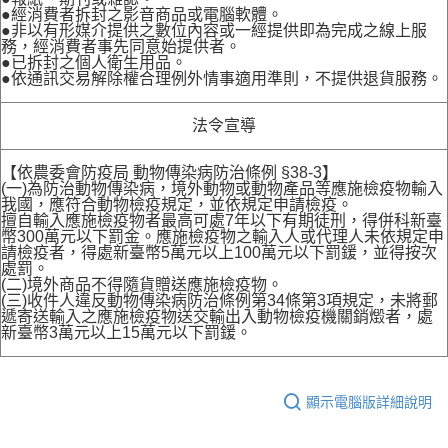
●經消費者拆封之影音商品或電腦軟體。
●非以有形媒介提供之數位內容或一經提供即為完成之線上服
務，經消費者事先同意始提供者。
●已拆封之個人衛生用品。
●依通訊交易解除權合理例外情事適用準則，不提供退貨服務。
法令宣導
【依農委會防疫局 動物傳染病防治條例 §38-3】
(一)為防治動物傳染病，境外動物或動物產品等應施檢疫物輸入
我國，應符合動物檢疫規定，並依規定申請檢疫。
擅自輸入應施檢疫物者最高可處7年以下有期徒刑，得併科新臺
幣300萬元以下罰金。應施檢疫物之輸入人或代理人未依規定申
請檢疫者，得處新臺幣5萬元以上100萬元以下罰鍰，並得按次
處罰。
(二)境外商品不得隨貨贈送應施檢疫物。
(三)收件人違反動物傳染病防治條例第34條第3項規定，未將郵
遞寄送輸入之應施檢疫物送交輸出入動物檢疫機關銷燬者，處
新臺幣3萬元以上15萬元以下罰鍰。
顯示電腦版詳細說明