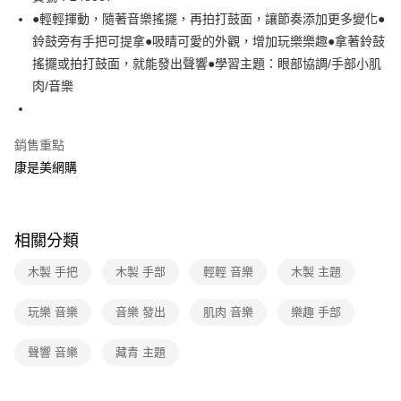
●輕輕揮動，隨著音樂搖擺，再拍打鼓面，讓節奏添加更多變化●
Apple Pay
鈴鼓旁有手把可提拿●吸睛可愛的外觀，增加玩樂樂趣●拿著鈴鼓
街口支付
搖擺或拍打鼓面，就能發出聲響●學習主題：眼部協調/手部小肌
肉/音樂
悠遊付
Google Pay
銷售重點
康是美網購
運送方式
宅配-下單後3-5個工作天配送(不含預購品)，箱購品分箱出貨
每筆NT$100，滿NT$799(含以上)免運費
相關分類
木製 手把
木製 手部
輕輕 音樂
木製 主題
玩樂 音樂
音樂 發出
肌肉 音樂
樂趣 手部
聲響 音樂
藏青 主題