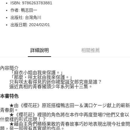
LINE Pay
ISBN: 9786263783881
作者: 鴨志田一
Apple Pay
出版社: 台灣角川
街口支付
出版日期: 2024/02/01
悠遊付
Google Pay
詳細說明
相關推薦
運送方式
內容簡介
博客來商品配送方式
「麻衣小姐由我來保護。」
每筆NT$80，滿NT$1,000(含以上)免運費
「那麼，咲太就由我來保護。」
只有咲太看得見的迷你裙聖誕女郎究竟是誰？
逼近真相的青春豬頭少年系列第十三集。
本書特色
★由《櫻花莊》原班搭檔鴨志田一＆溝口ケージ獻上的嶄新
青春劇。
★《櫻花莊》裡頭的角色將在本作中再度登場!?他們又會以
什麼樣的形式出現！？
★藉由主角們積極果敢的青春故事巧妙地表現出現今社會問
題，是一部很有真實感的作品。