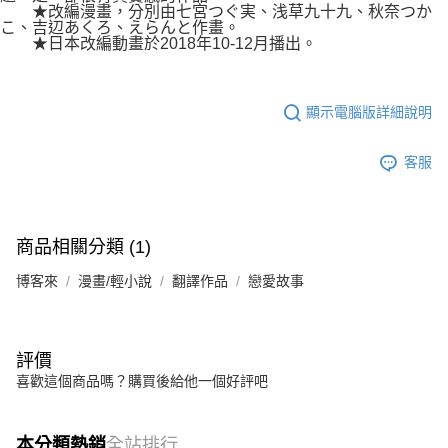
★改編漫畫，分別由七宮つぐ実、浅草九十九、秋奈つか
こ、吉辺あくろ、えらんと作畫。
★日本改編動畫於2018年10-12月播出。
顯示電腦版詳細說明
客服
商品相關分類 (1)
博客來
漫畫/輕小說
翻譯作品
戀愛故事
評價
喜歡這個商品嗎？購買後給他一個好評吧
本分類熱銷
全站排行