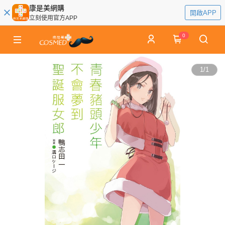
康是美網購
開啟APP
立刻使用官方APP
0
1
/
1