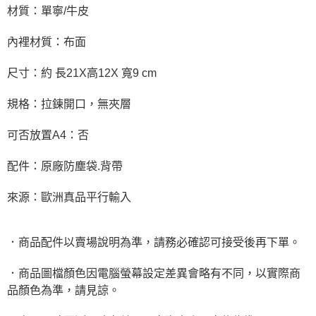
材質：單寧/牛皮
內裡材質：布面
尺寸：約 長21X高12X 寬9 cm
規格：拉鍊開口，無夾層
可否放置A4：否
配件：原廠防塵袋.背帶
來源：歐洲真品平行輸入
．商品配件以賣場說明為準，請務必確認可接受後再下單。
．商品圖檔顏色因電腦螢幕設定差異會略有不同，以實際商
品顏色為準，請見諒。