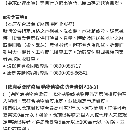
【要求延遲出貨】需自行負擔出貨時已無庫存之缺貨風險。
■法令宣導■
【本店配合環保署廢四機回收服務】
新購公告指定規格之電視機、洗衣機、電冰箱或冷、暖氣機
時，販賣業者應提供同項目、數量、時間及同送達地址之廢
四機回收（搬、載運）無償服務。但不包含為搬運、拆卸而
動用大型機具、工程或危險施工等。請於交付廢四機時向業
者索取回收聯單。
● 環保署資源回收專線：0800-085717
● 康是美購物客服專線：0800-005-665#1
【依農委會防疫局 動物傳染病防治條例 §38-3】
(一)為防治動物傳染病，境外動物或動物產品等應施檢疫物輸
入我國，應符合動物檢疫規定，並依規定申請檢疫。
擅自輸入應施檢疫物者最高可處7年以下有期徒刑，得併科新
臺幣300萬元以下罰金。應施檢疫物之輸入人或代理人未依規
定申請檢疫者，得處新臺幣5萬元以上100萬元以下罰鍰，並
得按次處罰。