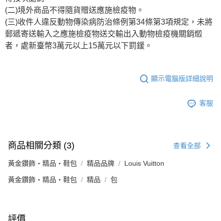
(二)境外商品不得隨貨贈送應施檢疫物。
(三)收件人違反動物傳染病防治條例第34條第3項規定，未將
郵遞寄送輸入之應施檢疫物送交輸出入動物檢疫機關銷燬
者，處新臺幣3萬元以上15萬元以下罰鍰。
顯示電腦版詳細說明
客服
商品相關分類 (3)
查看全部
黃金鑽飾・精品・鞋包
精品品牌
Louis Vuitton
黃金鑽飾・精品・鞋包
精品
包
評價