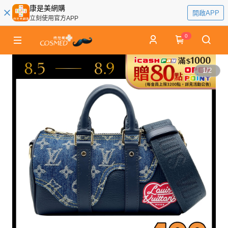
康是美網購
開啟APP
立刻使用官方APP
0
1
/
2