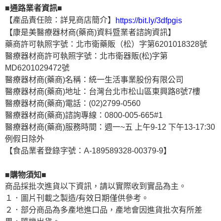
■通路業者資訊■
【產品責任險：詳見商店簡介】
https://bit.ly/3dfpgis
【康是美醫療器材商(藥商)資料暨業者諮詢資訊】
藥商許可執照字號：北市衛藥販（松）字第6201018328號
醫療器材商許可執照字號：北市衛器販(松)字第
MD6201029472號
醫療器材商(藥商)名稱：統一生活事業股份有限公司
醫療器材商(藥商)地址：台灣台北市松山區東興路8號7樓
醫療器材商(藥商)電話：(02)2799-0560
醫療器材商(藥商)諮詢專線：0800-005-665#1
醫療器材商(藥商)服務時間：週一~五 上午9-12 下午13-17:30
例假日除外
【食品業者登錄字號：A-189589328-00379-9】
■購物須知■
商品採批次進貨以下資訊，請以實際收到實品為主。
１．圖片刊載之製造/有效日期僅供參考。
２．部分商品為多產地進口品，產地會因進貨批次有所差