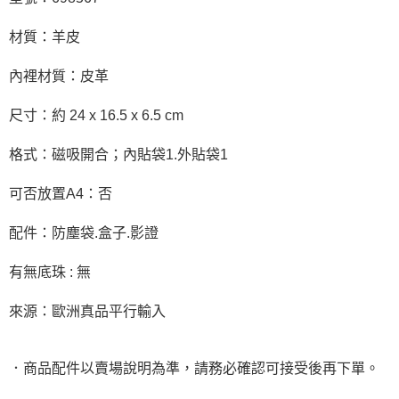
材質：羊皮
內裡材質：皮革
尺寸：約 24 x 16.5 x 6.5 cm
格式：磁吸開合；內貼袋1.外貼袋1
可否放置A4：否
配件：防塵袋.盒子.影證
有無底珠 : 無
來源：歐洲真品平行輸入
．商品配件以賣場說明為準，請務必確認可接受後再下單。