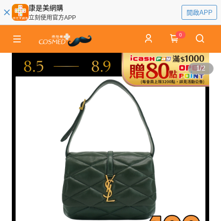
康是美網購
開啟APP
立刻使用官方APP
0
1
/
2