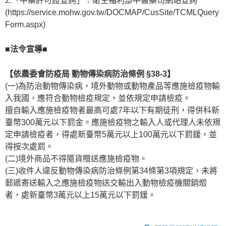
2.「中藥許可證查詢」：衛生福利部中醫藥司網站查詢
(https://service.mohw.gov.tw/DOCMAP/CusSite/TCMLQuery
Form.aspx)
■法令宣導■
【依農委會防疫局 動物傳染病防治條例 §38-3】
(一)為防治動物傳染病，境外動物或動物產品等應施檢疫物輸
入我國，應符合動物檢疫規定，並依規定申請檢疫。
擅自輸入應施檢疫物者最高可處7年以下有期徒刑，得併科新
臺幣300萬元以下罰金。應施檢疫物之輸入人或代理人未依規
定申請檢疫者，得處新臺幣5萬元以上100萬元以下罰鍰，並
得按次處罰。
(二)境外商品不得隨貨贈送應施檢疫物。
(三)收件人違反動物傳染病防治條例第34條第3項規定，未將
郵遞寄送輸入之應施檢疫物送交輸出入動物檢疫機關銷燬
者，處新臺幣3萬元以上15萬元以下罰鍰。