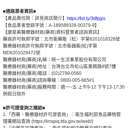
■通路業者資訊■
【產品責任險：詳見商店簡介】
https://bit.ly/3dfpgis
【食品業者登錄字號：A-189589328-00379-9】
【康是美醫療器材商(藥商)資料暨業者諮詢資訊】
藥商許可執照字號：北市衛藥販（松）字第6201018328號
醫療器材商許可執照字號：北市衛器販(松)字第
MD6201029472號
醫療器材商(藥商)名稱：統一生活事業股份有限公司
醫療器材商(藥商)地址：台灣台北市松山區東興路8號7樓
醫療器材商(藥商)電話：(02)2799-0560
醫療器材商(藥商)諮詢專線：0800-005-665#1
醫療器材商(藥商)服務時間：週一~五 上午9-12 下午13-17:30
例假日除外
■許可證查詢之連結■
1.「西藥、醫療器材許可證查詢」：衛生福利部食品藥物管
理署網站查詢 (https://lmspiq.fda.gov.tw/web/)