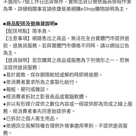
不適用5-7個工作日出貨條件，實際出貨日需依廠商排程作業
為準，詳細相關事宜請依康是美網購eShop購物說明為主。
■商品配送及退換貨說明■
【配送地點】限本島。
【注意事項】網路售出之商品，無法在全台實體門市提供退
款、退換貨服務。若與實體門市價格不同時，請以網站公告
為主。
【退貨說明】若您購買之商品或服務為下列情形之一，恕無
法提供退貨服務：
●易於腐敗、保存期限較短或解約時即將逾期。
●依消費者要求所為之客製化給付。
●報紙、期刊或雜誌。
●經消費者拆封之影音商品或電腦軟體。
●非以有形媒介提供之數位內容或一經提供即為完成之線上服
務，經消費者事先同意始提供者。
●已拆封之個人衛生用品。
●依通訊交易解除權合理例外情事適用準則，不提供退貨服
務。