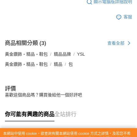
顯示電腦版詳細說明
客服
商品相關分類 (3)
查看全部
黃金鑽飾・精品・鞋包
精品品牌
YSL
黃金鑽飾・精品・鞋包
精品
包
評價
喜歡這個商品嗎？購買後給他一個好評吧
你可能有興趣的商品
全站排行
本網站中使用 cookie，欲查詢有關本網站使用 cookie 方式之詳情，及若您不希