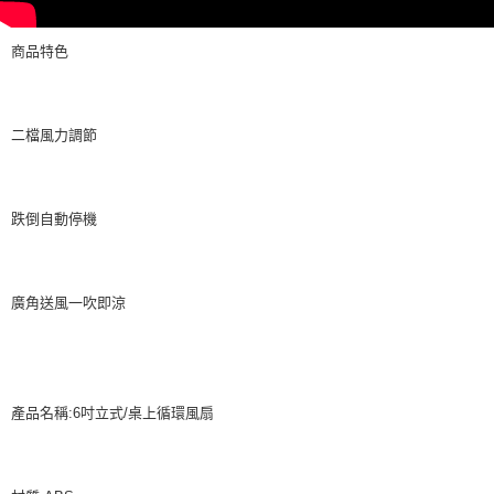
商品特色
二檔風力調節
跌倒自動停機
廣角送風一吹即涼
產品名稱:6吋立式/桌上循環風扇