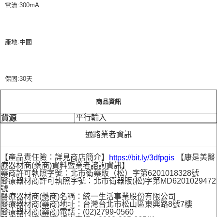
電流:300mA
產地:中國
保固:30天
商品資訊
平行輸入
貨源
通路業者資訊
【產品責任險：詳見商店簡介】
【康是美醫
https://bit.ly/3dfpgis
療器材商(藥商)資料暨業者諮詢資訊】
藥商許可執照字號：北市衛藥販（松）字第6201018328號
醫療器材商許可執照字號：北市衛器販(松)字第MD6201029472
號
醫療器材商(藥商)名稱：統一生活事業股份有限公司
醫療器材商(藥商)地址：台灣台北市松山區東興路8號7樓
醫療器材商(藥商)電話：(02)2799-0560