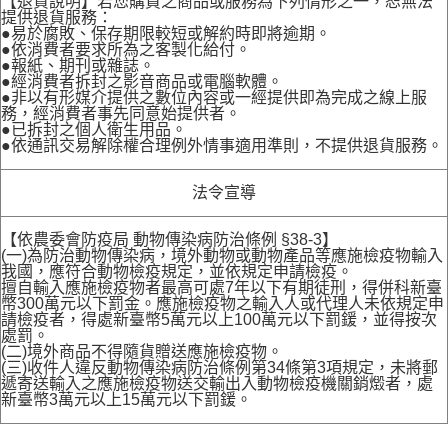
【退貨說明】若您購買之商品或服務為下列情形之一，恕無法
提供退貨服務：
●易於腐敗、保存期限較短或解約時即將逾期。
●依消費者要求所為之客製化給付。
●報紙、期刊或雜誌。
●經消費者拆封之影音商品或電腦軟體。
●非以有形媒介提供之數位內容或一經提供即為完成之線上服
務，經消費者事先同意始提供者。
●已拆封之個人衛生用品。
●依通訊交易解除權合理例外情事適用準則，不提供退貨服務。
法令宣導
【依農委會防疫局 動物傳染病防治條例 §38-3】
(一)為防治動物傳染病，境外動物或動物產品等應施檢疫物輸入
我國，應符合動物檢疫規定，並依規定申請檢疫。
擅自輸入應施檢疫物者最高可處7年以下有期徒刑，得併科新臺
幣300萬元以下罰金。應施檢疫物之輸入人或代理人未依規定申
請檢疫者，得處新臺幣5萬元以上100萬元以下罰鍰，並得按次
處罰。
(二)境外商品不得隨貨贈送應施檢疫物。
(三)收件人違反動物傳染病防治條例第34條第3項規定，未將郵
遞寄送輸入之應施檢疫物送交輸出入動物檢疫機關銷燬者，處
新臺幣3萬元以上15萬元以下罰鍰。