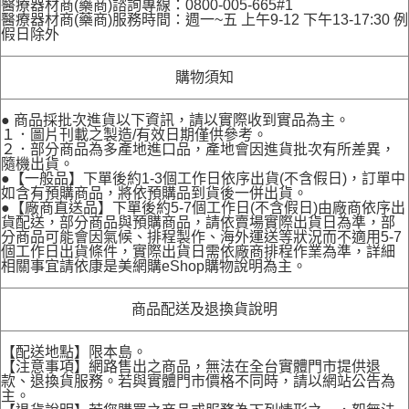
醫療器材商(藥商)諮詢專線：0800-005-665#1
醫療器材商(藥商)服務時間：週一~五 上午9-12 下午13-17:30 例
假日除外
購物須知
● 商品採批次進貨以下資訊，請以實際收到實品為主。
１．圖片刊載之製造/有效日期僅供參考。
２．部分商品為多產地進口品，產地會因進貨批次有所差異，
隨機出貨。
●【一般品】下單後約1-3個工作日依序出貨(不含假日)，訂單中
如含有預購商品，將依預購品到貨後一併出貨。
●【廠商直送品】下單後約5-7個工作日(不含假日)由廠商依序出
貨配送，部分商品與預購商品，請依賣場實際出貨日為準，部
分商品可能會因氣候、排程製作、海外運送等狀況而不適用5-7
個工作日出貨條件，實際出貨日需依廠商排程作業為準，詳細
相關事宜請依康是美網購eShop購物說明為主。
商品配送及退換貨說明
【配送地點】限本島。
【注意事項】網路售出之商品，無法在全台實體門市提供退
款、退換貨服務。若與實體門市價格不同時，請以網站公告為
主。