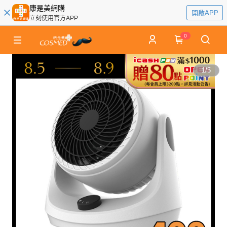
康是美網購
開啟APP
立刻使用官方APP
0
1
/
5