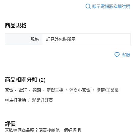
顯示電腦版詳細說明
商品規格
規格
詳見外包裝所示
客服
商品相關分類 (2)
家電・ 電玩・ 視聽・ 廚衛三機
涼夏小家電
循環/工業扇
🆕主打活動
就是好好買
評價
喜歡這個商品嗎？購買後給他一個好評吧