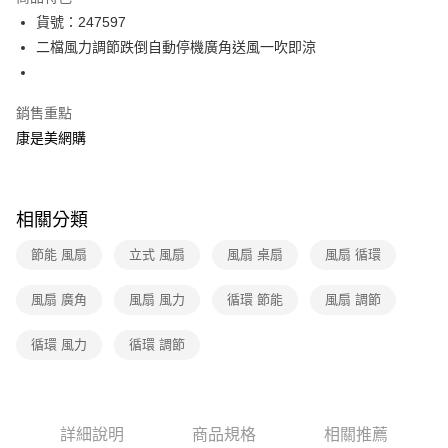
LINE Pay
貨號：247597
二檔風力調節跌倒自動停機廣角送風一吹即涼
Apple Pay
街口支付
銷售重點
悠遊付
康是美網購
Google Pay
運送方式
相關分類
宅配-下單後3-5個工作天配送(不含預購品)，箱購品分箱出貨
節能 風扇
立式 風扇
風扇 桌扇
風扇 循環
每筆NT$100，滿NT$799(含以上)免運費
風扇 廣角
風扇 風力
循環 節能
風扇 調節
循環 風力
循環 調節
詳細說明
商品規格
相關推薦