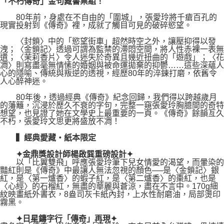
「不朽傳奇」金句藏書票組！
80年前，身處在不自由的「圍城」，張愛玲將千瘡百孔的
現實投射到《傳奇》裡，成就了觸目可見的破碎慾望。
〈封鎖〉中的「慾望街車」超然時空之外，讓壓抑得以發
洩；〈金鎖記〉透過可謂為監禁的滯悶空間，將人性赤裸一表無
遺；〈茉莉香片〉令人迷失於奇異且幾近扭曲的「遊戲」；〈花
凋〉則寫盡毫無情愫的婚姻與被命運拋棄的抑鬱……這些深蘊人
心的隱喻、傳統與叛逆的透視，經歷80年的淬鍊打磨，依舊令
人心醉神迷。
80年後，透過經典《傳奇》紀念回歸，我們得以跨越歲月
的藩籬，沉浸於歷久不衰的字句，完整一窺張愛玲胸臆間的奇特
想望，也見證了她在文學史上最重要的一頁。《傳奇》餘韻亙久
不朽，張愛玲文思更將盛放不凋！
▍經典愛藏‧紙本限定
✦金鼎獎設計師楊啟巽重磅設計✦
以「比翼雙飛」呼應張愛玲筆下兒女情愛的渴望，而暈染的
豔紅則是《傳奇》中最讓人無法忽視的顏色──是〈金鎖記〉銀
紅，是〈第一爐香〉的蝦子紅，是〈第二爐香〉的棗紅，也是
〈心經〉的石榴紅，無盡的華麗與蒼涼，盡在不言中。170g細
紋映畫紙外書衣，8盎司灰卡紙內封，上水性耐磨油，局部燙印
霧黑。
✦日星鑄字行「傳奇」再現✦