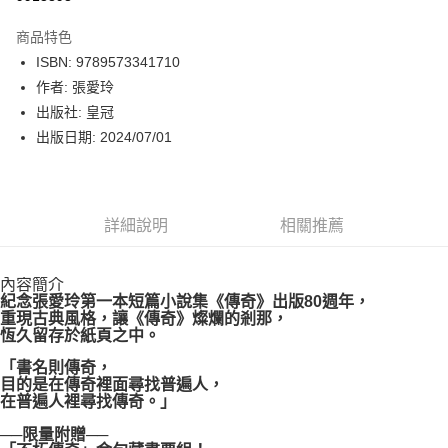
數位禮券
商品特色
LINE Pay
ISBN: 9789573341710
作者: 張愛玲
Apple Pay
出版社: 皇冠
街口支付
出版日期: 2024/07/01
悠遊付
Google Pay
詳細說明
相關推薦
運送方式
內容簡介
博客來商品配送方式
紀念張愛玲第一本短篇小說集《傳奇》出版80週年，
每筆NT$80，滿NT$1,000(含以上)免運費
重現古典風格，讓《傳奇》燦爛的剎那，
恆久留存於紙頁之中。
「書名則傳奇，
目的是在傳奇裡面尋找普遍人，
在普遍人裡尋找傳奇。」
──限量附贈──