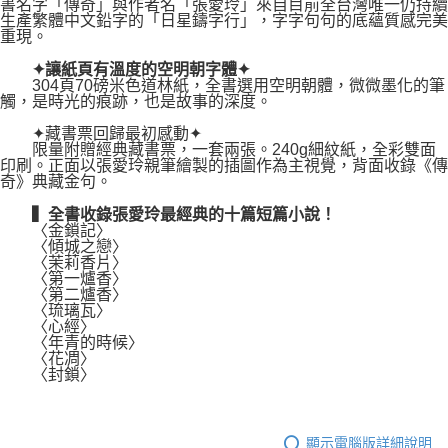
書名字「傳奇」與作者名「張愛玲」來自目前全台灣唯一仍持續
生產繁體中文鉛字的「日星鑄字行」，字字句句的底蘊質感完美
重現。
✦讓紙頁有溫度的空明朝字體✦
304頁70磅米色道林紙，全書選用空明朝體，微微墨化的筆
觸，是時光的痕跡，也是故事的深度。
✦藏書票回歸最初感動✦
限量附贈經典藏書票，一套兩張。240g細紋紙，全彩雙面
印刷。正面以張愛玲親筆繪製的插圖作為主視覺，背面收錄《傳
奇》典藏金句。
▍全書收錄張愛玲最經典的十篇短篇小說！
〈金鎖記〉
〈傾城之戀〉
〈茉莉香片〉
〈第一爐香〉
〈第二爐香〉
〈琉璃瓦〉
〈心經〉
〈年青的時候〉
〈花凋〉
〈封鎖〉
顯示電腦版詳細說明