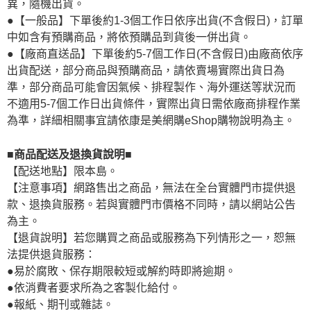
異，隨機出貨。
●【一般品】下單後約1-3個工作日依序出貨(不含假日)，訂單
中如含有預購商品，將依預購品到貨後一併出貨。
●【廠商直送品】下單後約5-7個工作日(不含假日)由廠商依序
出貨配送，部分商品與預購商品，請依賣場實際出貨日為
準，部分商品可能會因氣候、排程製作、海外運送等狀況而
不適用5-7個工作日出貨條件，實際出貨日需依廠商排程作業
為準，詳細相關事宜請依康是美網購eShop購物說明為主。
■商品配送及退換貨說明■
【配送地點】限本島。
【注意事項】網路售出之商品，無法在全台實體門市提供退
款、退換貨服務。若與實體門市價格不同時，請以網站公告
為主。
【退貨說明】若您購買之商品或服務為下列情形之一，恕無
法提供退貨服務：
●易於腐敗、保存期限較短或解約時即將逾期。
●依消費者要求所為之客製化給付。
●報紙、期刊或雜誌。