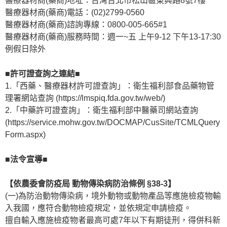
醫療器材商(藥商)地址：台灣台北市松山區東興路8號7樓
醫療器材商(藥商)電話：(02)2799-0560
醫療器材商(藥商)諮詢專線：0800-005-665#1
醫療器材商(藥商)服務時間：週一~五 上午9-12 下午13-17:30
例假日除外
■許可證查詢之連結■
1.「西藥、醫療器材許可證查詢」：衛生福利部食品藥物管
理署網站查詢 (https://lmspiq.fda.gov.tw/web/)
2.「中藥許可證查詢」：衛生福利部中醫藥司網站查詢
(https://service.mohw.gov.tw/DOCMAP/CusSite/TCMLQuery
Form.aspx)
■法令宣導■
【依農委會防疫局 動物傳染病防治條例 §38-3】
(一)為防治動物傳染病，境外動物或動物產品等應施檢疫物輸
入我國，應符合動物檢疫規定，並依規定申請檢疫。
擅自輸入應施檢疫物者最高可處7年以下有期徒刑，得併科新