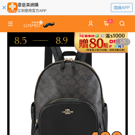
康是美網購
開啟APP
立刻使用官方APP
0
1
/
5