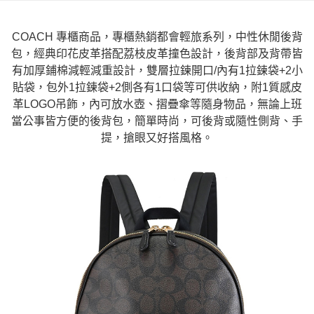
COACH 專櫃商品，專櫃熱銷都會輕旅系列，中性休閒後背
包，經典印花皮革搭配荔枝皮革撞色設計，後背部及背帶皆
有加厚鋪棉減輕減重設計，雙層拉鍊開口/內有1拉鍊袋+2小
貼袋，包外1拉鍊袋+2側各有1口袋等可供收納，附1質感皮
革LOGO吊飾，內可放水壺、摺疊傘等隨身物品，無論上班
當公事皆方便的後背包，簡單時尚，可後背或隨性側背、手
提，搶眼又好搭風格。