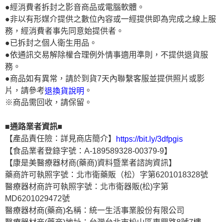
●經消費者拆封之影音商品或電腦軟體。
●非以有形媒介提供之數位內容或一經提供即為完成之線上服
務，經消費者事先同意始提供者。
●已拆封之個人衛生用品。
●依通訊交易解除權合理例外情事適用準則，不提供退貨服
務。
●商品如有異常，請於到貨7天內聯繫客服並提供照片或影
片，請參考
。
退換貨說明
※商品需回收，請保留。
■通路業者資訊■
【產品責任險：詳見商店簡介】
https://bit.ly/3dfpgis
【食品業者登錄字號：A-189589328-00379-9】
【康是美醫療器材商(藥商)資料暨業者諮詢資訊】
藥商許可執照字號：北市衛藥販（松）字第6201018328號
醫療器材商許可執照字號：北市衛器販(松)字第
MD6201029472號
醫療器材商(藥商)名稱：統一生活事業股份有限公司