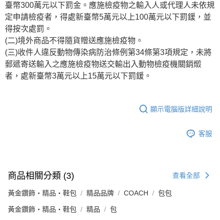
臺幣300萬元以下罰金。應施檢疫物之輸入人或代理人未依規
定申請檢疫者，得處新臺幣5萬元以上100萬元以下罰鍰，並
得按次處罰。
(二)境外商品不得隨貨贈送應施檢疫物。
(三)收件人違反動物傳染病防治條例第34條第3項規定，未將
郵遞寄送輸入之應施檢疫物送交輸出入動物檢疫機關銷燬
者，處新臺幣3萬元以上15萬元以下罰鍰。
顯示電腦版詳細說明
客服
商品相關分類 (3)
查看全部
黃金鑽飾・精品・鞋包
精品品牌
COACH
包包
黃金鑽飾・精品・鞋包
精品
包