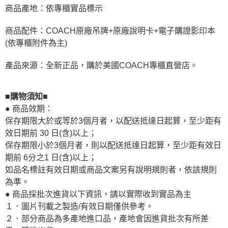
商品產地：依專櫃實品標示
商品配件：COACH原廠吊牌+原廠說明卡+電子購證影印本
(依專櫃附件為主)
產品來源：全新正品，購於美國COACH專櫃直營店。
■購物須知■
● 商品效期：
保存期限大於或等於3個月者，以配送抵達日起算，至少距有
效日期前 30 日(含)以上；
保存期限小於3個月者，則以配送抵達日起算，至少距有效日
期前 6分之1 日(含)以上；
如品名標註有效日期或商品文案另有說明規則者，依該規則
為準。
● 商品採批次進貨以下資訊，請以實際收到實品為主
１．圖片刊載之製造/有效日期僅供參考。
２．部分商品為多產地進口品，產地會因進貨批次有所差