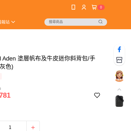
0
情報站
H Aden 塗層帆布及牛皮迷你斜背包/手
灰色)
0
781