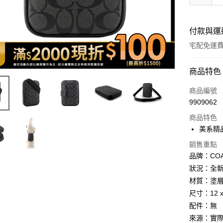
付款與運
宅配免運
付款方式
商品特色
icash Pay
商品編號
9909062
信用卡一
商品特色
信用卡分
美系精
3 期 
銷售重點
品牌：CO
6 期 
合作金
狀況：全
華南商
12 期
合作金
上海商
材質：塗
華南商
合作金
數位禮券
國泰世
尺寸：12 x
上海商
華南商
臺灣中
國泰世
配件：無
LINE Pay
上海商
匯豐（
臺灣中
來源：實
國泰世
聯邦商