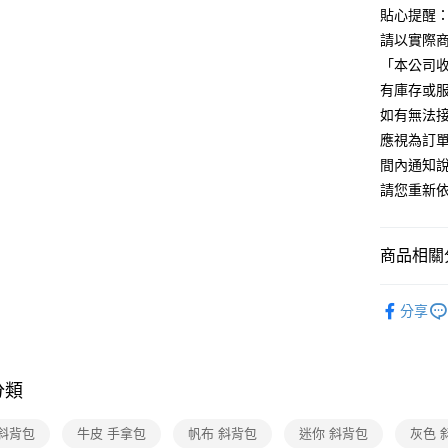
匯豐（
Apple Pay
臺灣中
貼心提醒
元大商
聯邦商
匯豐（
玉山商
請以實際
街口支付
元大商
聯邦商
台新國
「本公司收
玉山商
元大商
台灣樂
悠遊付
台新國
有庫存或
玉山商
台灣樂
如有無法
台新國
Google Pa
台灣樂
應視為訂單
間內通知
運送方式
請您重新
廠商自送
免運費
商品相關分
黃金鑽飾
分享
黃金鑽飾
🆕主打活
分類
 斜背包
牛皮 手拿包
帆布 斜背包
迷你 斜背包
灰色 