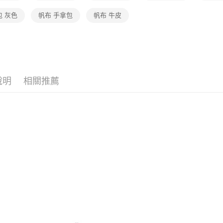
包 灰色
帆布 手拿包
帆布 牛皮
說明
相關推薦