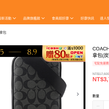
最新活動
品牌旗艦館
會員超好康
好康快訊
達人
拿包
COAC
拿包(炭
宅配免運費
NT$17,60
NT$3,
數量