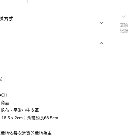
送方式
清除
費
紀錄
次付款
期付款
品
0 利率 每期
NT$1,260
21家銀行
ACH
0 利率 每期
NT$630
21家銀行
庫商業銀行
第一商業銀行
新商品
業銀行
彰化商業銀行
 0 利率 每期
NT$315
21家銀行
庫商業銀行
第一商業銀行
業儲蓄銀行
台北富邦商業銀行
層帆布、平滑小牛皮革
業銀行
彰化商業銀行
庫商業銀行
第一商業銀行
華商業銀行
兆豐國際商業銀行
 18.5 x 2cm；背帶約長68.5cm
業儲蓄銀行
台北富邦商業銀行
業銀行
彰化商業銀行
小企業銀行
台中商業銀行
華商業銀行
兆豐國際商業銀行
業儲蓄銀行
台北富邦商業銀行
台灣）商業銀行
華泰商業銀行
小企業銀行
台中商業銀行
際產地依每次進貨的產地為主
華商業銀行
兆豐國際商業銀行
業銀行
遠東國際商業銀行