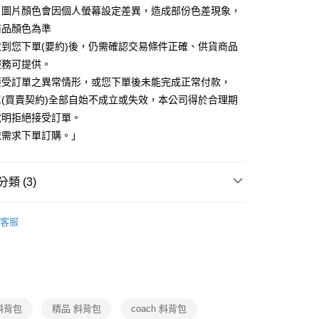
台灣）商業銀行
華泰商業銀行
小企業銀行
台中商業銀行
：圖片顏色會因個人螢幕設定差異，造成部份色差現象，
業銀行
永豐商業銀行
業銀行
遠東國際商業銀行
台灣）商業銀行
華泰商業銀行
業銀行
星展（台灣）商業銀行
商品顏色為準
業銀行
永豐商業銀行
業銀行
遠東國際商業銀行
際商業銀行
中國信託商業銀行
到您下單(要約)後，仍需確認交易條件正確、供貨商品
業銀行
星展（台灣）商業銀行
業銀行
永豐商業銀行
天信用卡公司
際商業銀行
中國信託商業銀行
服務可提供。
業銀行
星展（台灣）商業銀行
天信用卡公司
接受訂單之異常情形，或您下單後未能完成正常付款，
際商業銀行
中國信託商業銀行
y
天信用卡公司
(買賣契約)全部自始不成立或失效，本公司得於合理期
說明拒絕接受訂單。
依需求下單訂購。」
宅配免運
類 (3)
・精品・鞋包
精品品牌
COACH
手拿包
客服
・精品・鞋包
精品
包
動
就是好好買
斜背包
精品 斜背包
coach 斜背包