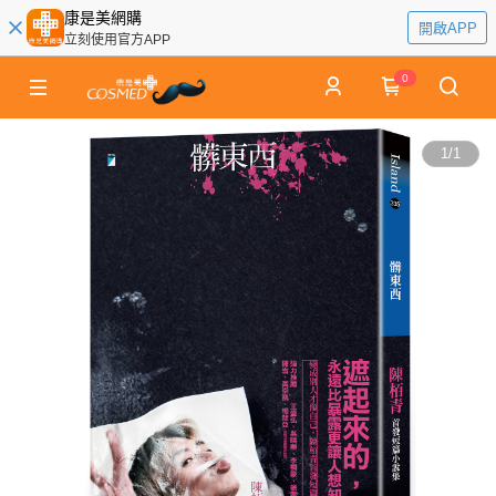
康是美網購
開啟APP
立刻使用官方APP
0
1
/
1