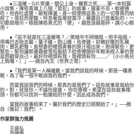
●三溫暖、G片男優、關公上身、羅賓之死……第一本短篇
小說集，陳栢青端上八個「冒犯」的故事，腥素不忌，軟硬通
吃。他吞吐虛實，破框揮灑，身一挺便將這島上的一切尊貴的給
掀了。張狂而華豔，呼息著孤單寂寞冷；暴露自己是羞恥的，一
切都是暗示。極致陳栢青式的「撩」，越放浪越易碎，請小心輕
用。
●「這不就是在三溫暖嗎？／黑暗中不辨精粗，用手指摳，
用嘴巴去吮去齧，童子雞，跑山雞，烏骨雞，好嫩好嫩的乳豬
肉，豐乳肥臀，直想要把裡頭青春的原汁啜出來，抱得緊些，更
緊些，緊到讓那膚霜披雪低脂肪下肋骨爆開好年輕未經人事的骨
盆腔戳穿自己，最好你裡頭有我，我裡頭有你……／（小小鳥兒
上鉤囉。）」──摘自內文〈世界之胃〉。
●「我們是第一人稱複數。當我們說我的時候，那是一種勇
敢，為了每一個不敢說我的我們。
而當我說我們的時候，那真的是我們了。這些故事是寫給你
的。對，就是你，不論你是誰， 你在哪裡，希望在這些故事裡
頭，你都可以找到一點連結的什麼，因此成為我們。
當我的故事結束了。屬於我們的歷史已經開始了。」──摘
自〈後記：我們〉。
作家群強力推薦
王盛弘
吳曉樂