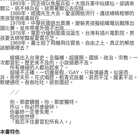
1993年，同志得以免服兵役。大頭兵軍中玩碟仙，卻請來
關公，逃不掉兵役，就帶著關公去招妓……
1988年，經國先生大去，愛滋開始流行，護送總統棺槨的
男孩發現病毒就在……
1979年，中華民國退出奧運。變裝男孩擬組織電玩戰隊出
國比賽，並夾帶黨外頭子出逃……
1976年，電影分級制度還沒誕生，台灣有插片電影院，男
孩要去綁架豔星愛雲芬芝。
1969年，義士劫了飛機飛往寶島，自由之土，真正的解放
該朝哪裡去？
縱橫出入台灣史。全腦補，超展開。國族、政治、宗教，一
次都冒犯。歷史來不及的，小說過猶不及。
所有邊緣的人都站起來了。
超級不正確，一切攏是假／GAY，只有情最真。似是而
非，奇想天外。花式唱腔，栢青式技藝，哀而不淫，腥素不忌。
軟硬通吃。吞吞吐吐。欲拒還迎。
／／
你，那麼驕傲，你，那麼獨特。
所以，你必然會破碎。
你最終一定會失敗。
但你依然想：
「我忍不住要冒犯所有人。」
本書特色