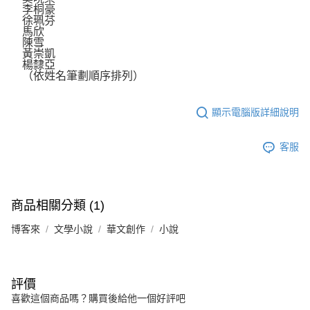
李桐豪
徐珮芬
馬欣
陳雪
黃崇凱
楊隸亞
（依姓名筆劃順序排列）
顯示電腦版詳細說明
客服
商品相關分類 (1)
博客來
文學小說
華文創作
小說
評價
喜歡這個商品嗎？購買後給他一個好評吧