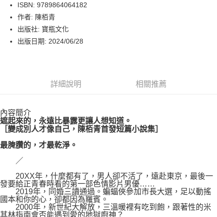
LINE Pay
ISBN: 9789864064182
作者: 陳栢青
Apple Pay
出版社: 寶瓶文化
街口支付
出版日期: 2024/06/28
悠遊付
Google Pay
詳細說明
相關推薦
運送方式
內容簡介
博客來商品配送方式
遮起來的，永遠比暴露更讓人想知道。
每筆NT$80，滿NT$1,000(含以上)免運費
［變成別人才像自己，陳栢青首發短篇小說集］
最腌臢的，才最乾淨。
／
20XX年，什麼都有了，男人卻不活了，遠赴東京，最後一
發要給正青春時看的第一部色情影片男優……
2019年，同婚三讀通過。蝙蝠俠參加市長大選，足以動搖
國本和你的心，卻都因為羅賓。
2000年，新世紀大解放，三溫暖裡有吃到飽，跟著性的米
其林指南會否能遇到愛的地獄廚神？