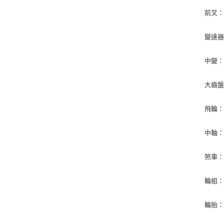
前叉
變速器：
中變：
大齒盤：
飛輪：Sh
中軸
煞車：
輪組：
輪胎：正