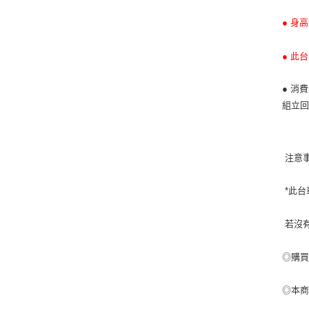
● 身
● 此
● 消
組立
注意
*此台
若沒有
◎購買
◎本