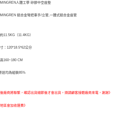
MINGREN人體工學 矽膠中空座墊
MINGREN 鋁合金彎把車手/立管,一體式鋁合金座管
11.5KG（11.4KG）
：120*18.5*62公分
160~180 CM
寄送均為組裝85%
單後廠商將聯繫，確認出貨細節後才會出貨，煩請顧客接聽廠商來電，謝謝》
遠地區會加收運費》