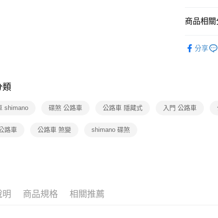
Google Pa
商品相關分
運動・按
運送方式
分享
運動・按
宅配-下單
🆕主打活
每筆NT$1
分類
男士用品
shimano
碟煞 公路車
公路車 隱藏式
入門 公路車
 公路車
公路車 煞變
shimano 碟煞
說明
商品規格
相關推薦