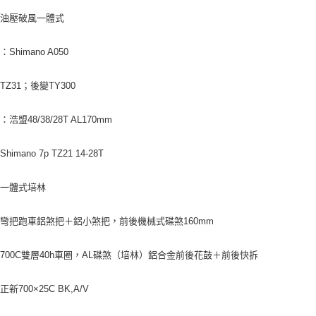
：油壓破風一體式
Shimano A050
TZ31；後變TY300
浩盟48/38/28T AL170mm
imano 7p TZ21 14-28T
：一體式培林
彎把跑車鋁煞把＋鋁小煞把，前後機械式碟煞160mm
700C雙層40h車圈，AL碟煞（培林）鋁合金前後花鼓＋前後快拆
新700×25C BK,A/V