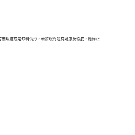
有無瑕疵或是缺料情形，若發現問題有疑慮及瑕疵，應停止