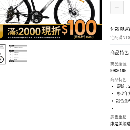
付款與運
宅配滿NT$
付款方式
商品特色
icash Pay
商品編號
9906195
信用卡一
商品特色
數位禮券
貨號：2
青少年
LINE Pay
鋁合金6
Apple Pay
街口支付
銷售重點
康是美網
悠遊付