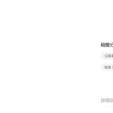
相關
公路車 
破風
詳細