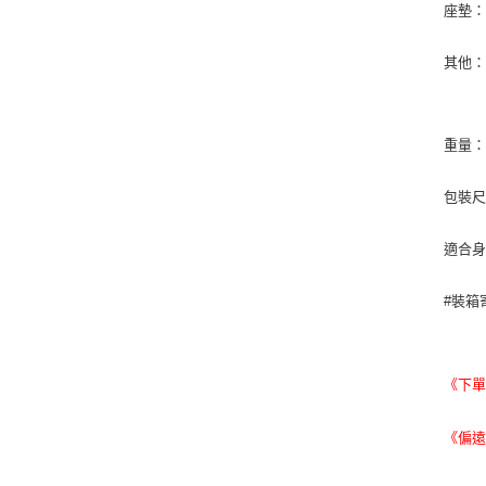
座墊：
其他：
重量：約
包裝尺寸
適合身高
#裝箱
《下
《偏