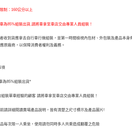
高限制：160公分以上
台車為85%組裝出貨,請將車拿至車店交由專業人員組裝！
費者收到貨應拿去自行車行做組裝，並第一時間檢視內包材、外包裝及產品本身
回應原廠商，以保障消費者權利及義務。
事項
車為85%組裝出貨*
組裝單車經驗的顧客 請將車拿至車店交由專業人員組裝！
前請詳細閱讀賣場產品說明，皆有清楚之尺寸標示及產品圖片!
商品每次限一人乘坐，使用請勿同時多人共乘造成翻覆之危險