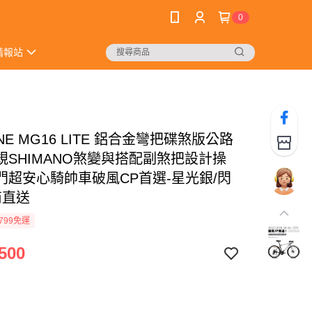
0
情報站
ONE MG16 LITE 鋁合金彎把碟煞版公路
規SHIMANO煞變與搭配副煞把設計操
門超安心騎帥車破風CP首選-星光銀/閃
商直送
799免運
500