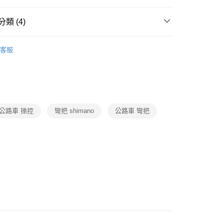
y
類 (4)
摩・戶外・車類
品牌
BIKEONE
BIKEONE
客服
摩・戶外・車類
車類
自行車
後3-5個工作天配送(不含預購品)，箱購品分箱出貨
動
就是好好買
00，滿NT$799(含以上)免運費
車類
自行車
公路車 操控
彎把 shimano
公路車 彎把