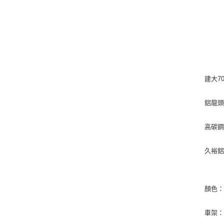
建大70
鋁龍頭
高碳鋼
久裕鋁
顏色：
車架