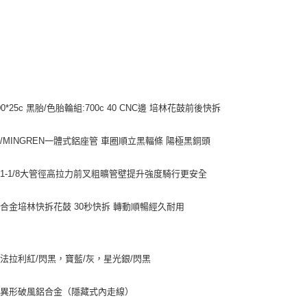
0*25c 黑胎/色胎輪組:700c 40 CNC邊 培林花鼓前後快拆
/MINGREN一體式鋁座管 車圈順立黑輻條 陽極黑銅頭
1-1/8大管徑高拉力前叉粗曠管壁提升強度騎行更安全
合金培林快拆花鼓 30秒快拆 轉動順暢經久耐用
法拉利紅/閃黑，寶藍/灰，星光銀/閃黑
：異形破風鋁合金（隱藏式內走線）