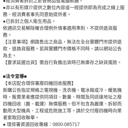
●經消費者拆封之影音商品或電腦軟體。
●非以有形媒介提供之數位內容或一經提供即為完成之線上服
務，經消費者事先同意始提供者。
●已拆封之個人衛生用品。
依通訊交易解除權合理例外情事適用準則，不提供退貨服
務。
【注意事項】網路售出之商品，無法在全台實體門市提供退
款、退換貨服務。若與實體門市價格不同時，請以網站公告
為主。
【要求延遲出貨】需自行負擔出貨時已無庫存之缺貨風險。
■法令宣導■
【本店配合環保署廢四機回收服務】
新購公告指定規格之電視機、洗衣機、電冰箱或冷、暖氣機
時，販賣業者應提供同項目、數量、時間及同送達地址之廢
四機回收（搬、載運）無償服務。但不包含為搬運、拆卸而
動用大型機具、工程或危險施工等。請於交付廢四機時向業
者索取回收聯單。
● 環保署資源回收專線：0800-085717