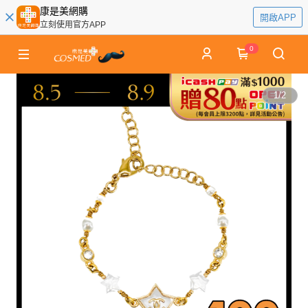
康是美網購
開啟APP
立刻使用官方APP
0
1
/
2