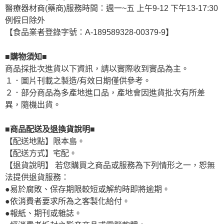
醫療器材商(藥商)服務時間：週一~五 上午9-12 下午13-17:30
例假日除外
【食品業者登錄字號：A-189589328-00379-9】
■購物須知■
商品採批次進貨以下資訊，請以實際收到實品為主。
１．圖片刊載之製造/有效日期僅供參考。
２．部分商品為多產地進口品，產地會因進貨批次有所差
異，隨機出貨。
■商品配送及退換貨說明■
【配送地點】限本島。
【配送方式】宅配。
【退貨說明】 若您購買之商品或服務為下列情形之一，恕無
法提供退貨服務：
●易於腐敗、保存期限較短或解約時即將逾期。
●依消費者要求所為之客製化給付。
●報紙、期刊或雜誌。