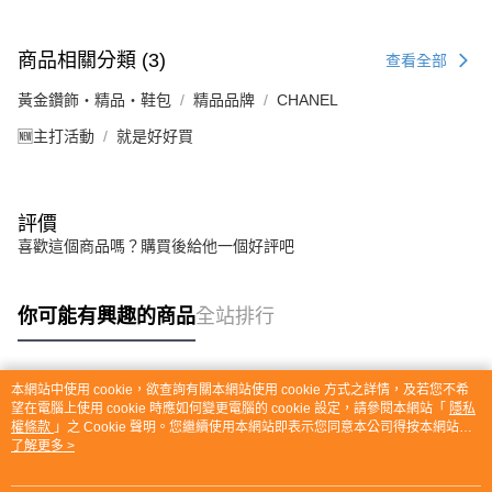
商品相關分類 (3)
查看全部
黃金鑽飾・精品・鞋包
精品品牌
CHANEL
🆕主打活動
就是好好買
評價
喜歡這個商品嗎？購買後給他一個好評吧
你可能有興趣的商品
全站排行
本網站中使用 cookie，欲查詢有關本網站使用 cookie 方式之詳情，及若您不希
熱門標籤
望在電腦上使用 cookie 時應如何變更電腦的 cookie 設定，請參閱本網站「
隱私
權條款
」之 Cookie 聲明。您繼續使用本網站即表示您同意本公司得按本網站使
用條款之 Cookie 聲明使用 cookie。
了解更多 >