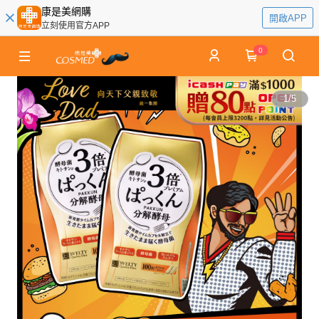
康是美網購
開啟APP
立刻使用官方APP
0
1
/
5