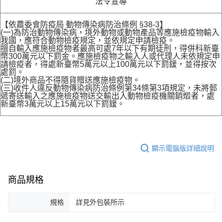
法令宣導
【依農委會防疫局 動物傳染病防治條例 §38-3】
(一)為防治動物傳染病，境外動物或動物產品等應施檢疫物輸入
我國，應符合動物檢疫規定，並依規定申請檢疫。
擅自輸入應施檢疫物者最高可處7年以下有期徒刑，得併科新臺
幣300萬元以下罰金。應施檢疫物之輸入人或代理人未依規定申
請檢疫者，得處新臺幣5萬元以上100萬元以下罰鍰，並得按次
處罰。
(二)境外商品不得隨貨贈送應施檢疫物。
(三)收件人違反動物傳染病防治條例第34條第3項規定，未將郵
遞寄送輸入之應施檢疫物送交輸出入動物檢疫機關銷燬者，處
新臺幣3萬元以上15萬元以下罰鍰。
顯示電腦版詳細說明
商品規格
規格
詳見外包裝所示