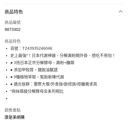
付款方式
商品特色
icash Pay
商品編號
信用卡一次付款
9873302
數位禮券
商品特色
超商取貨付款
貨號：T243935246046
史上最強*！日本代謝神器，分解澱粉開外掛，想吃不用怕！
LINE Pay
● 3倍日本正宗分解酵母，澱粉+醣類
Apple Pay
● 添加甲殼質，擺脫油膩感
● 9種植物萃取，幫助新陳代謝
街口支付
● 適合族群：團聚大餐/外食族/飲控族/控醣需求高
悠遊付
*與絲蓓緹分解酵母全系列相比
Google Pay
銷售重點
運送方式
康是美網購
超商取貨付款(下單後3-5個工作天配送)