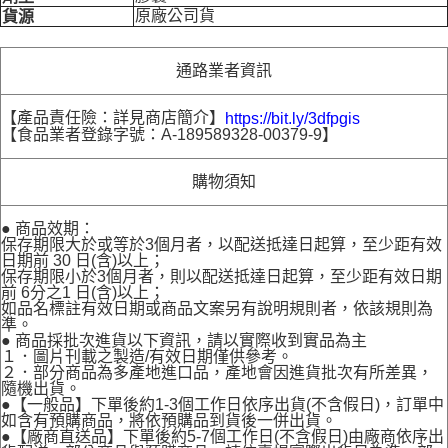
原廠公司貨
貨源
通路業者資訊
【產品責任險：詳見商店簡介】
https://bit.ly/3dfpgis
【食品業者登錄字號：A-189589328-00379-9】
購物須知
● 商品效期：
保存期限大於或等於3個月者，以配送抵達日起算，至少距有效
日期前 30 日(含)以上；
保存期限小於3個月者，則以配送抵達日起算，至少距有效日期
前 6分之1 日(含)以上；
如品名標註有效日期或商品文案另有說明規則者，依該規則為
準。
● 商品採批次進貨以下資訊，請以實際收到實品為主
１．圖片刊載之製造/有效日期僅供參考。
２．部分商品為多產地進口品，產地會因進貨批次有所差異，
隨機出貨。
●【一般品】下單後約1-3個工作日依序出貨(不含假日)，訂單中
如含有預購商品，將依預購品到貨後一併出貨。
●【廠商直送品】下單後約5-7個工作日(不含假日)由廠商依序出