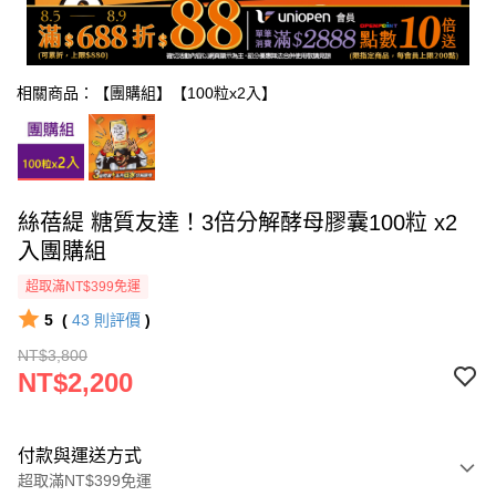
相關商品：【團購組】【100粒x2入】
絲蓓緹 糖質友達！3倍分解酵母膠囊100粒 x2
入團購組
超取滿NT$399免運
5
(
43
則評價
)
NT$3,800
NT$2,200
付款與運送方式
超取滿NT$399免運