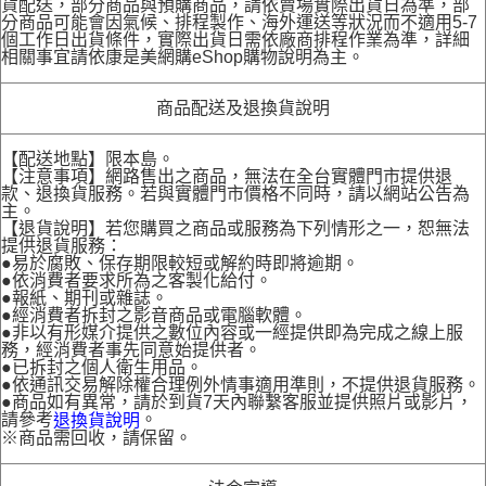
貨配送，部分商品與預購商品，請依賣場實際出貨日為準，部
分商品可能會因氣候、排程製作、海外運送等狀況而不適用5-7
個工作日出貨條件，實際出貨日需依廠商排程作業為準，詳細
相關事宜請依康是美網購eShop購物說明為主。
商品配送及退換貨說明
【配送地點】限本島。
【注意事項】網路售出之商品，無法在全台實體門市提供退
款、退換貨服務。若與實體門市價格不同時，請以網站公告為
主。
【退貨說明】若您購買之商品或服務為下列情形之一，恕無法
提供退貨服務：
●易於腐敗、保存期限較短或解約時即將逾期。
●依消費者要求所為之客製化給付。
●報紙、期刊或雜誌。
●經消費者拆封之影音商品或電腦軟體。
●非以有形媒介提供之數位內容或一經提供即為完成之線上服
務，經消費者事先同意始提供者。
●已拆封之個人衛生用品。
●依通訊交易解除權合理例外情事適用準則，不提供退貨服務。
●商品如有異常，請於到貨7天內聯繫客服並提供照片或影片，
請參考
。
退換貨說明
※商品需回收，請保留。