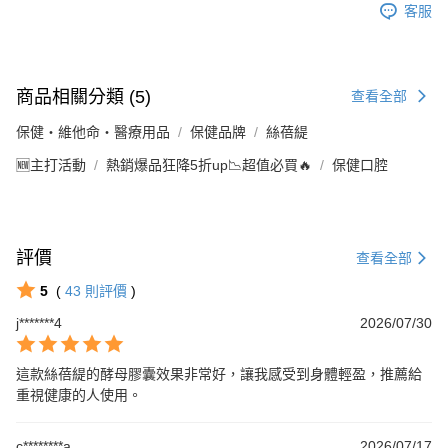
客服
商品相關分類 (5)
查看全部
保健・維他命・醫療用品
保健品牌
絲蓓緹
🆕主打活動
熱銷爆品狂降5折up📉超值必買🔥
保健口腔
評價
查看全部
5
(
43
則評價
)
j*******4
2026/07/30
這款絲蓓緹的酵母膠囊效果非常好，讓我感受到身體輕盈，推薦給
重視健康的人使用。
c********a
2026/07/17