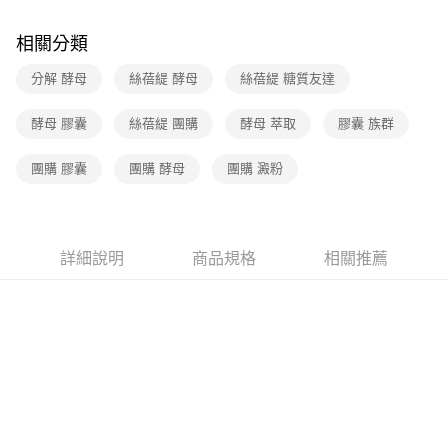
每筆NT$70，滿NT$399(含以上)免運費
相關分類
付款後7-11取貨(下單後3-5個工作天配送)
每筆NT$70，滿NT$399(含以上)免運費
分解 酵母
絲蓓緹 酵母
絲蓓緹 糖質友達
宅配-下單後3-5個工作天配送(不含預購品)，箱購品分箱出貨
酵母 膠囊
絲蓓緹 團購
酵母 萃取
膠囊 族群
每筆NT$100，滿NT$799(含以上)免運費
團購 膠囊
團購 酵母
團購 澱粉
詳細說明
商品規格
相關推薦