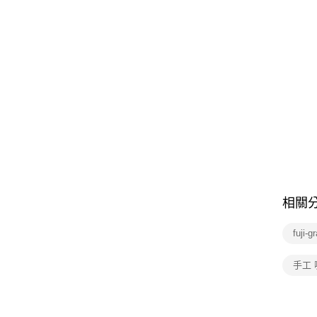
相關
fuji-
手工 