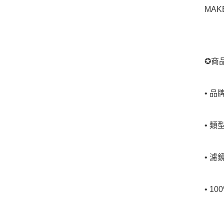
MAKE
✪商
• 品
• 類
• 濾
• 1