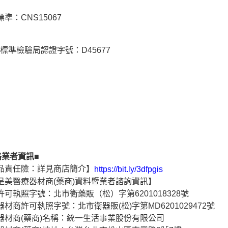
準：CNS15067
I標準檢驗局認證字號：D45677
路業者資訊■
品責任險：詳見商店簡介】
https://bit.ly/3dfpgis
是美醫療器材商(藥商)資料暨業者諮詢資訊】
許可執照字號：北市衛藥販（松）字第6201018328號
器材商許可執照字號：北市衛器販(松)字第MD6201029472號
器材商(藥商)名稱：統一生活事業股份有限公司