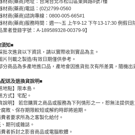
器材商(藥商)地址：台灣台北市松山區東興路8號7樓
材商(藥商)電話：(02)2799-0560
材商(藥商)諮詢專線：0800-005-665#1
材商(藥商)服務時間：週一~五 上午9-12 下午13-17:30 例假日
業者登錄字號：A-189589328-00379-9】
物須知■
採批次進貨以下資訊，請以實際收到實品為主。
圖片刊載之製造/有效日期僅供參考。
部分商品為多產地進口品，產地會因進貨批次有所差異，隨機出
品配送及退換貨說明■
送地點】限本島。
送方式】宅配。
貨說明】 若您購買之商品或服務為下列情形之一，恕無法提供退
於腐敗、保存期限較短或解約時即將逾期。
消費者要求所為之客製化給付。
紙、期刊或雜誌。
消費者拆封之影音商品或電腦軟體。