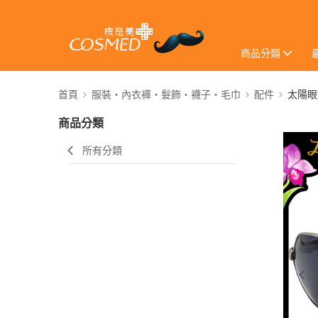
商品分類
首頁
服裝・內衣褲・髮飾・襪子・毛巾
配件
太陽眼
商品分類
所有分類