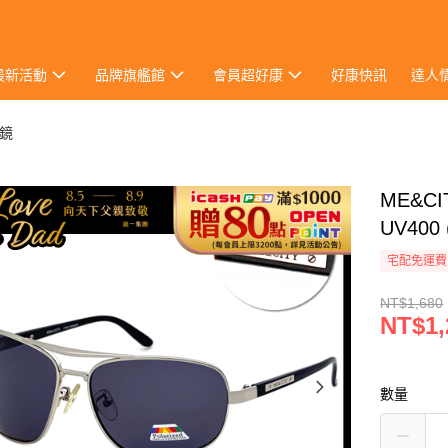
最新活動
品牌旗艦館
會員超好康
好康快訊
達人
鏡
ME&C
UV400 
宅配免運費
NT$1,680
NT$1,
數量