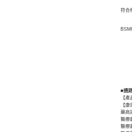
符合標
BSM
■通
【產
【康
藥商
醫療
醫療