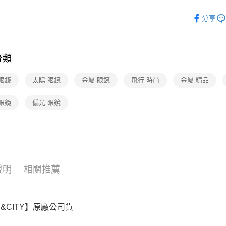
匯豐（
Apple Pay
臺灣中
元大商
服裝・內
聯邦商
匯豐（
分享
玉山商
街口支付
元大商
🆕主打活
聯邦商
台新國
玉山商
元大商
台灣樂
悠遊付
台新國
玉山商
台灣樂
分類
台新國
Google Pa
台灣樂
眼鏡
太陽 眼鏡
金屬 眼鏡
飛行 時尚
金屬 精品
運送方式
眼鏡
偏光 眼鏡
廠商自送
免運費
說明
相關推薦
E&CITY】原廠公司貨