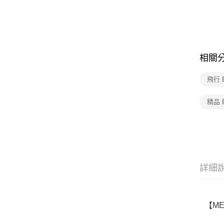
相關
飛行 
精品 
詳細
【M