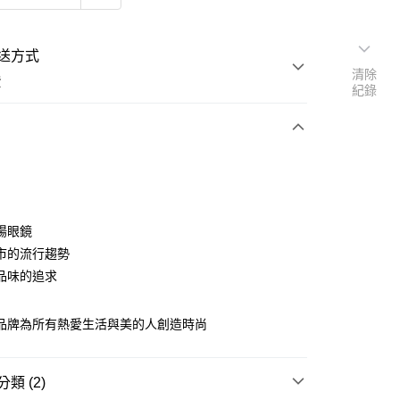
送方式
清除
費
紀錄
次付款
期付款
陽眼鏡
市的流行趨勢
0 利率 每期
NT$426
21家銀行
品味的追求
0 利率 每期
NT$213
21家銀行
庫商業銀行
第一商業銀行
業銀行
彰化商業銀行
 0 利率 每期
NT$106
21家銀行
庫商業銀行
第一商業銀行
業儲蓄銀行
台北富邦商業銀行
TY品牌為所有熱愛生活與美的人創造時尚
業銀行
彰化商業銀行
庫商業銀行
第一商業銀行
華商業銀行
兆豐國際商業銀行
業儲蓄銀行
台北富邦商業銀行
業銀行
彰化商業銀行
小企業銀行
台中商業銀行
華商業銀行
兆豐國際商業銀行
業儲蓄銀行
台北富邦商業銀行
台灣）商業銀行
華泰商業銀行
類 (2)
小企業銀行
台中商業銀行
華商業銀行
兆豐國際商業銀行
業銀行
遠東國際商業銀行