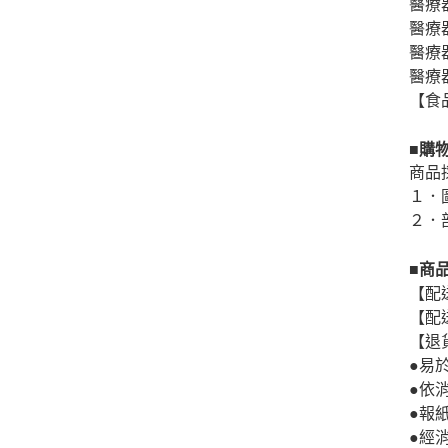
醫療
醫療器
醫療器
醫療器
【食品
■購
商品
１．
２．
■商
【配
【配
【退
●易
●依
●報
●經