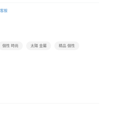
台灣）商業銀行
華泰商業銀行
小企業銀行
台中商業銀行
業銀行
永豐商業銀行
衣褲・髮飾・襪子・毛巾
配件
太陽眼鏡
業銀行
遠東國際商業銀行
台灣）商業銀行
華泰商業銀行
客服
業銀行
星展（台灣）商業銀行
業銀行
永豐商業銀行
動
就是好好買
業銀行
遠東國際商業銀行
際商業銀行
中國信託商業銀行
業銀行
星展（台灣）商業銀行
業銀行
永豐商業銀行
天信用卡公司
際商業銀行
中國信託商業銀行
業銀行
星展（台灣）商業銀行
天信用卡公司
際商業銀行
中國信託商業銀行
y
天信用卡公司
個性 時尚
太陽 金屬
精品 個性
宅配免運