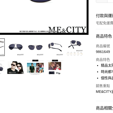
付款與運
宅配免運
付款方式
商品特色
icash Pay
商品編號
9861649
信用卡一
商品特色
信用卡分
精品太
時尚都
3 期 
個性與
6 期 
合作金
華南商
銷售重點
12 期
合作金
上海商
ME&CI
華南商
合作金
數位禮券
國泰世
上海商
華南商
臺灣中
國泰世
LINE Pay
上海商
匯豐（
商品相關分
臺灣中
國泰世
聯邦商