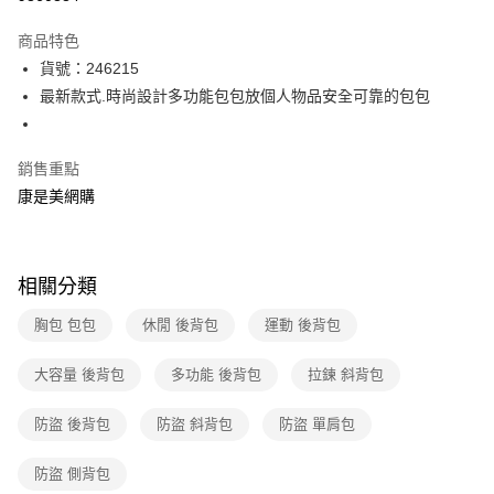
數位禮券
商品特色
LINE Pay
貨號：246215
最新款式.時尚設計多功能包包放個人物品安全可靠的包包
Apple Pay
街口支付
銷售重點
悠遊付
康是美網購
Google Pay
運送方式
相關分類
宅配-下單後3-5個工作天配送(不含預購品)，箱購品分箱出貨
胸包 包包
休閒 後背包
運動 後背包
每筆NT$100，滿NT$799(含以上)免運費
大容量 後背包
多功能 後背包
拉鍊 斜背包
防盜 後背包
防盜 斜背包
防盜 單肩包
防盜 側背包