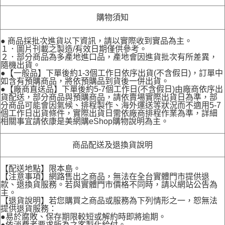
購物須知
● 商品採批次進貨以下資訊，請以實際收到實品為主。
１．圖片刊載之製造/有效日期僅供參考。
２．部分商品為多產地進口品，產地會因進貨批次有所差異，
隨機出貨。
●【一般品】下單後約1-3個工作日依序出貨(不含假日)，訂單中
如含有預購商品，將依預購品到貨後一併出貨。
●【廠商直送品】下單後約5-7個工作日(不含假日)由廠商依序出
貨配送，部分商品與預購商品，請依賣場實際出貨日為準，部
分商品可能會因氣候、排程製作、海外運送等狀況而不適用5-7
個工作日出貨條件，實際出貨日需依廠商排程作業為準，詳細
相關事宜請依康是美網購eShop購物說明為主。
商品配送及退換貨說明
【配送地點】限本島。
【注意事項】網路售出之商品，無法在全台實體門市提供退
款、退換貨服務。若與實體門市價格不同時，請以網站公告為
主。
【退貨說明】若您購買之商品或服務為下列情形之一，恕無法
提供退貨服務：
●易於腐敗、保存期限較短或解約時即將逾期。
●依消費者要求所為之客製化給付。