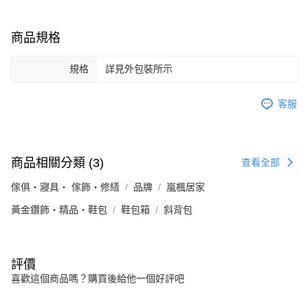
商品規格
規格
詳見外包裝所示
客服
商品相關分類 (3)
查看全部
傢俱・寢具・ 傢飾・修繕
品牌
嵐楓居家
黃金鑽飾・精品・鞋包
鞋包箱
斜背包
評價
喜歡這個商品嗎？購買後給他一個好評吧