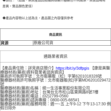
◆顏色：（如圖，網頁產品因拍攝與各顯示器顯色不同關係，與實品略有
差異，實品顏色更佳）
◆產品內容物以上述為主，產品圖之內容僅供參考
商品資訊
原廠公司貨
貨源
通路業者資訊
【產品責任險：詳見商店簡介】
【康是美醫
https://bit.ly/3dfpgis
療器材商(藥商)資料暨業者諮詢資訊】
藥商許可執照字號：北市衛藥販（松）字第6201018328號
醫療器材商許可執照字號：北市衛器販(松)字第MD6201029472
號
醫療器材商(藥商)名稱：統一生活事業股份有限公司
醫療器材商(藥商)地址：台灣台北市松山區東興路8號7樓
醫療器材商(藥商)電話：(02)2799-0560
醫療器材商(藥商)諮詢專線：0800-005-665#1
醫療器材商(藥商)服務時間：週一~五 上午9-12 下午13-17:30 例
假日除外