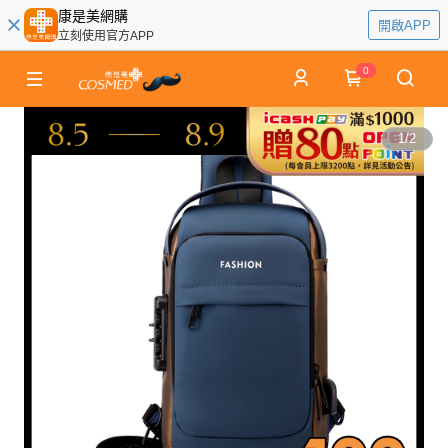
康是美網購
開啟APP
立刻使用官方APP
0
1
/
2