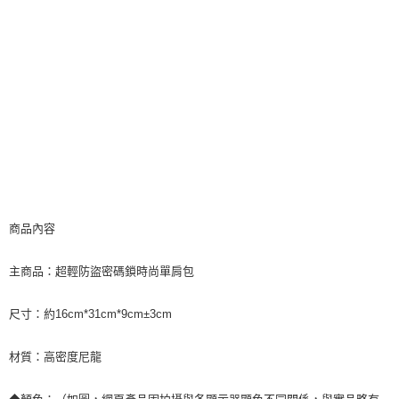
商品內容
主商品：超輕防盜密碼鎖時尚單肩包
尺寸：約16cm*31cm*9cm±3cm
材質：高密度尼龍