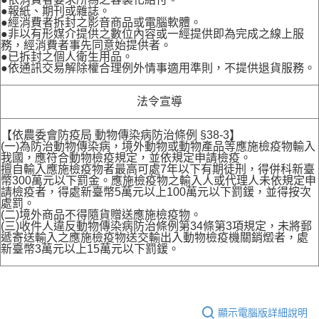
●報紙、期刊或雜誌。
●經消費者拆封之影音商品或電腦軟體。
●非以有形媒介提供之數位內容或一經提供即為完成之線上服
務，經消費者事先同意始提供者。
●已拆封之個人衛生用品。
●依通訊交易解除權合理例外情事適用準則，不提供退貨服務。
法令宣導
【依農委會防疫局 動物傳染病防治條例 §38-3】
(一)為防治動物傳染病，境外動物或動物產品等應施檢疫物輸入
我國，應符合動物檢疫規定，並依規定申請檢疫。
擅自輸入應施檢疫物者最高可處7年以下有期徒刑，得併科新臺
幣300萬元以下罰金。應施檢疫物之輸入人或代理人未依規定申
請檢疫者，得處新臺幣5萬元以上100萬元以下罰鍰，並得按次
處罰。
(二)境外商品不得隨貨贈送應施檢疫物。
(三)收件人違反動物傳染病防治條例第34條第3項規定，未將郵
遞寄送輸入之應施檢疫物送交輸出入動物檢疫機關銷燬者，處
新臺幣3萬元以上15萬元以下罰鍰。
顯示電腦版詳細說明