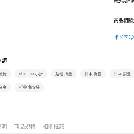
康是美網
Google Pa
商品相關分
運送方式
運動・按
分享
宅配-下單
運動・按
每筆NT$1
🆕主打活
分類
男士用品
便捷
shimano 小折
超輕 摺疊
日本 折疊
日本 摺疊
合金
折疊 免安裝
說明
商品規格
相關推薦