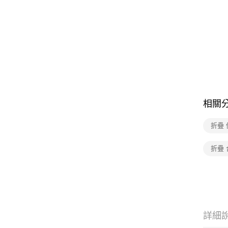
相關
折疊 
折疊 
詳細