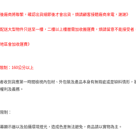
單後廠商將聯繫，確認出貨細節後才會出貨，煩請顧客接聽廠商來電，謝謝》
運配送大型物件只送至一樓，二樓以上樓層需加收搬運費，煩請留意不能接受者
遠地區會加收運費》
高限制：160公分以上
費者收到貨應第一時間檢視內包材、外包裝及產品本身有無瑕疵或是缺料情形，
者權利及義務。
貨限制：
螢幕顯示器以及拍攝環境燈光，造成色差無法避免，商品請以實物為主。