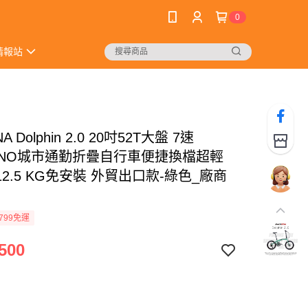
0
情報站
NA Dolphin 2.0 20吋52T大盤 7速
MANO城市通勤折疊自行車便捷換檔超輕
2.5 KG免安裝 外貿出口款-綠色_廠商
799免運
500