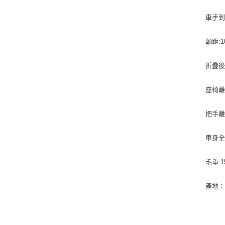
車手到
軸距:1
折疊後尺
座椅離
把手離
車身全
毛重:1
產地