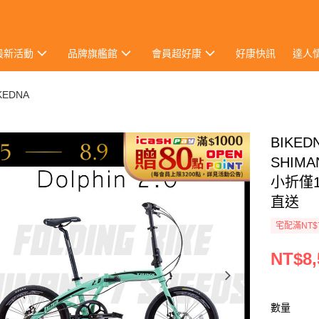
最新活動
品牌旗艦館
會員超好康
好康快訊
達人
KEDNA
BIKED
SHI
小折僅1
直送
宅配滿NT$
NT$8,
數量