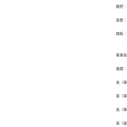
握把
座墊
踏板：
單車各
展開
長（車
寬（車
高（車手
高（座墊