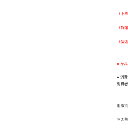
《下
《貨
《偏
● 身
● 消
消費
退換
＊因