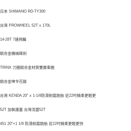
本 SHIMANO RD-TY300
灣 PROWHEEL 52T x 170L
4-28T 7速飛輪
：鋁合金機械碟剎
TRINX 刀圈鋁合金材質雙層車圈
：鋁合金啤令花鼓
灣 KENDA 20" x 1-1/8防滑耐磨跑胎 近22吋騎乘更輕更
52T 加裝護蓋 台灣浩盟52T
51 20"×1 1/8 防滑耐磨跑胎 近22吋騎乘更輕更快