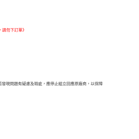
，請勿下訂單》
若發現問題有疑慮及瑕疵，應停止組立回應原廠商，以保障