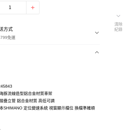
清除
送方式
紀錄
799免運
次付款
45843
 海豚流線造型鋁合金材質車架
前摺疊立管 鋁合金材質 高低可調
本SHIMANO 定位變速系統 視窗顯示檔位 換檔準確順