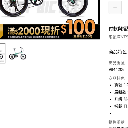
付款與運
宅配滿NT$
付款方式
商品特色
icash Pay
商品編號
9844206
信用卡一
商品特色
數位禮券
貨號：2
最新款
LINE Pay
升級 
Apple Pay
搭載 日
街口支付
銷售重點
悠遊付