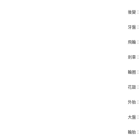
後變：日
牙盤：台
飛輪：1
剎車
輪圈：
花鼓
外胎：台
大盤：
輪胎：4