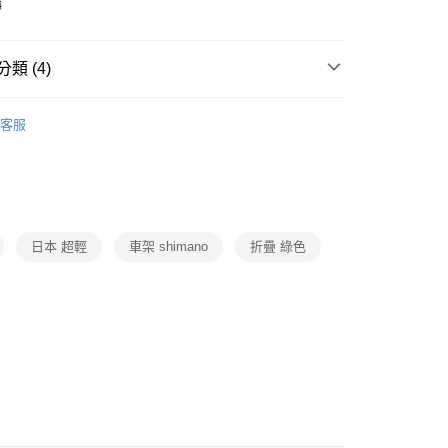
購
y
類 (4)
摩・戶外・車類
品牌
BIKEONE
BIKEDNA
客服
後3-5個工作天配送(不含預購品)，箱購品分箱出貨
摩・戶外・車類
車類
自行車
00，滿NT$799(含以上)免運費
動
就是好好買
車類
自行車
日本 超輕
車架 shimano
折疊 綠色