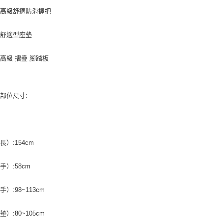
：高級舒適防滑握把
：舒適型座墊
高級 摺疊 腳踏板
部位尺寸:
：
長）:154cm
手）:58cm
）:98~113cm
）:80~105cm