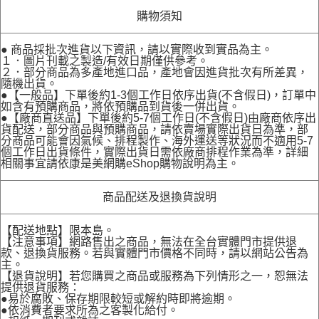
購物須知
● 商品採批次進貨以下資訊，請以實際收到實品為主。
１．圖片刊載之製造/有效日期僅供參考。
２．部分商品為多產地進口品，產地會因進貨批次有所差異，
隨機出貨。
●【一般品】下單後約1-3個工作日依序出貨(不含假日)，訂單中
如含有預購商品，將依預購品到貨後一併出貨。
●【廠商直送品】下單後約5-7個工作日(不含假日)由廠商依序出
貨配送，部分商品與預購商品，請依賣場實際出貨日為準，部
分商品可能會因氣候、排程製作、海外運送等狀況而不適用5-7
個工作日出貨條件，實際出貨日需依廠商排程作業為準，詳細
相關事宜請依康是美網購eShop購物說明為主。
商品配送及退換貨說明
【配送地點】限本島。
【注意事項】網路售出之商品，無法在全台實體門市提供退
款、退換貨服務。若與實體門市價格不同時，請以網站公告為
主。
【退貨說明】若您購買之商品或服務為下列情形之一，恕無法
提供退貨服務：
●易於腐敗、保存期限較短或解約時即將逾期。
●依消費者要求所為之客製化給付。