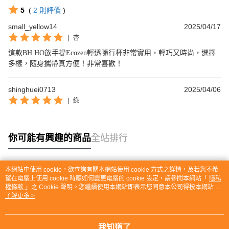
5
(
2
則評價
)
small_yellow14
2025/04/17
|
杏
這款BH HO飲手提Ecozen輕透隨行杯非常實用，輕巧又時尚，選擇
多樣，隨身攜帶真方便！非常喜歡！
shinghuei0713
2025/04/06
|
綠
你可能有興趣的商品
全站排行
本網站中使用 cookie，欲查詢有關本網站使用 cookie 方式之詳情，及若您不希
熱門標籤
望在電腦上使用 cookie 時應如何變更電腦的 cookie 設定，請參閱本網站「
隱私
權條款
」之 Cookie 聲明。您繼續使用本網站即表示您同意本公司得按本網站使
用條款之 Cookie 聲明使用 cookie。
了解更多 >
我知道了