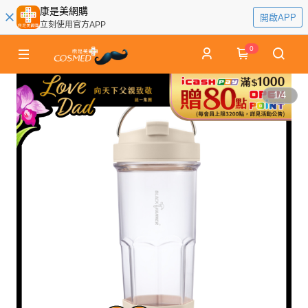
康是美網購
開啟APP
立刻使用官方APP
0
1
/
4