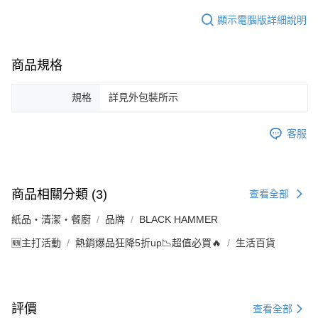
顯示電腦版詳細說明
商品規格
規格
詳見外包裝所示
客服
商品相關分類 (3)
查看全部
紙品・清潔・餐廚
品牌
BLACK HAMMER
🆕主打活動
熱銷爆品狂降5折up📉超值必買🔥
生活百貨
評價
查看全部