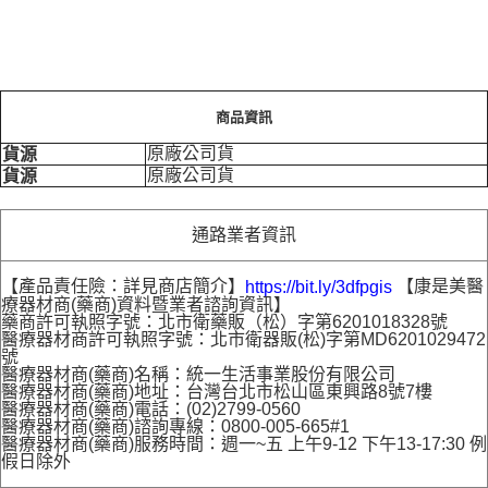
商品資訊
原廠公司貨
貨源
原廠公司貨
貨源
通路業者資訊
【產品責任險：詳見商店簡介】
【康是美醫
https://bit.ly/3dfpgis
療器材商(藥商)資料暨業者諮詢資訊】
藥商許可執照字號：北市衛藥販（松）字第6201018328號
醫療器材商許可執照字號：北市衛器販(松)字第MD6201029472
號
醫療器材商(藥商)名稱：統一生活事業股份有限公司
醫療器材商(藥商)地址：台灣台北市松山區東興路8號7樓
醫療器材商(藥商)電話：(02)2799-0560
醫療器材商(藥商)諮詢專線：0800-005-665#1
醫療器材商(藥商)服務時間：週一~五 上午9-12 下午13-17:30 例
假日除外