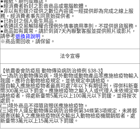
●報紙、期刊或雜誌。
●經消費者拆封之影音商品或電腦軟體。
●非以有形媒介提供之數位內容或一經提供即為完成之線上服
務，經消費者事先同意始提供者。
●已拆封之個人衛生用品。
●依通訊交易解除權合理例外情事適用準則，不提供退貨服務。
●商品如有異常，請於到貨7天內聯繫客服並提供照片或影片，
請參考
。
退換貨說明
※商品需回收，請保留。
法令宣導
【依農委會防疫局 動物傳染病防治條例 §38-3】
(一)為防治動物傳染病，境外動物或動物產品等應施檢疫物輸入
我國，應符合動物檢疫規定，並依規定申請檢疫。
擅自輸入應施檢疫物者最高可處7年以下有期徒刑，得併科新臺
幣300萬元以下罰金。應施檢疫物之輸入人或代理人未依規定申
請檢疫者，得處新臺幣5萬元以上100萬元以下罰鍰，並得按次
處罰。
(二)境外商品不得隨貨贈送應施檢疫物。
(三)收件人違反動物傳染病防治條例第34條第3項規定，未將郵
遞寄送輸入之應施檢疫物送交輸出入動物檢疫機關銷燬者，處
新臺幣3萬元以上15萬元以下罰鍰。