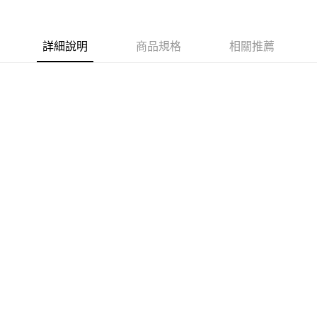
每筆NT$100，滿NT$799(含以上)免運費
詳細說明
商品規格
相關推薦