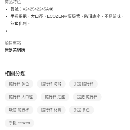
商品特色
超商取貨付款
貨號：V242542245A48
手握提把、大口徑、ECOZEN材質吸管、防滑底座、不易留味、
LINE Pay
無塑化劑。
Apple Pay
街口支付
銷售重點
康是美網購
悠遊付
Google Pay
相關分類
運送方式
隨行杯 多色
隨行杯 防滑
手提 隨行杯
超商取貨付款(下單後3-5個工作天配送)
每筆NT$70，滿NT$399(含以上)免運費
隨行杯 大口徑
隨行杯 底座
提把 隨行杯
付款後7-11取貨(下單後3-5個工作天配送)
吸管 隨行杯
隨行杯 材質
手提 多色
每筆NT$70，滿NT$399(含以上)免運費
宅配-下單後3-5個工作天配送(不含預購品)，箱購品分箱出貨
手提 ecozen