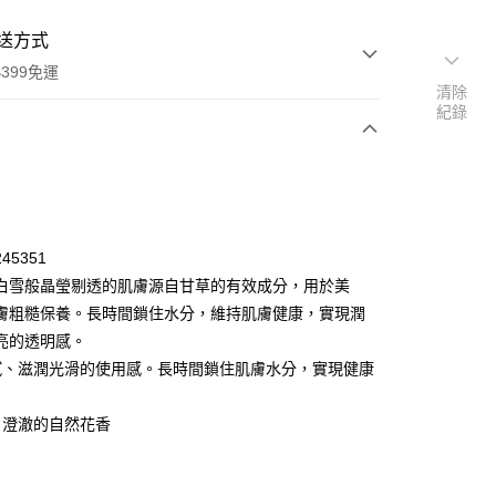
送方式
399免運
清除
紀錄
次付款
45351
白雪般晶瑩剔透的肌膚源自甘草的有效成分，用於美
付款
膚粗糙保養。長時間鎖住水分，維持肌膚健康，實現潤
亮的透明感。
膩、滋潤光滑的使用感。長時間鎖住肌膚水分，實現健康
、澄澈的自然花香