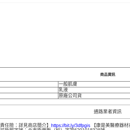
商品資訊
一般肌膚
乳液
原廠公司貨
通路業者資訊
品責任險：詳見商店簡介】
【康是美醫療器材
https://bit.ly/3dfpgis