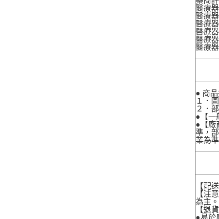
藥商許
醫療器
醫療器
醫療器
醫療器材
醫療器材
醫療器
● 商
１．圖
２．
●【一
●【廠
準，部
業為準
【配
【注
為主
【退
●易於