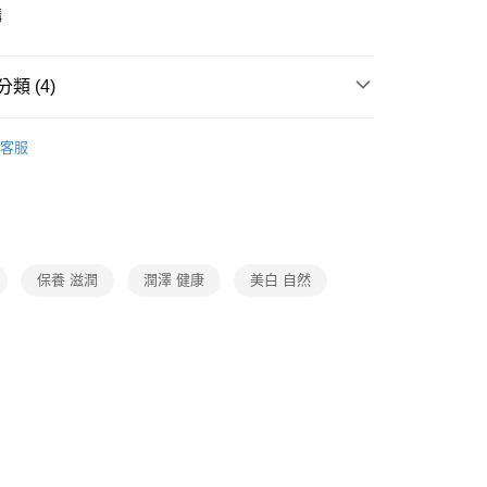
y
購
類 (4)
款(下單後3-5個工作天配送)
彩妝・香水香氛
專櫃保養
KOSE 高絲
0，滿NT$399(含以上)免運費
客服
動
♠︎SUNNY DAY🍉(7/24-8/20)
♠︎專櫃尊寵日💫熱銷
1取貨(下單後3-5個工作天配送)
0，滿NT$399(含以上)免運費
動
就是好好買
後3-5個工作天配送(不含預購品)，箱購品分箱出貨
 優黎思
專櫃保養
KOSE 高絲
00，滿NT$799(含以上)免運費
保養 滋潤
潤澤 健康
美白 自然