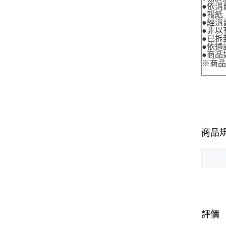
●依消
●報紙
●經消
●非以
●已拆
●依通
●商品
※商
商品
評價