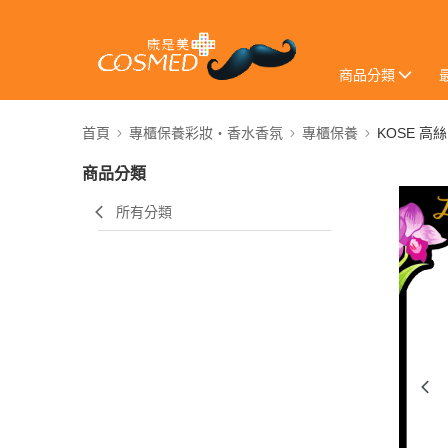
商品分類
首頁
專櫃保養彩妝・香水香氛
專櫃保養
KOSE 高絲
商品分類
所有分類