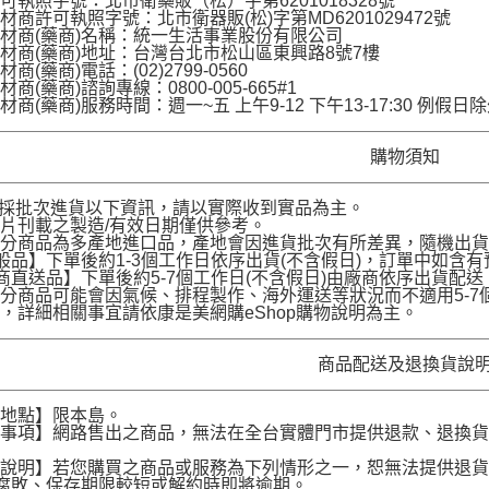
可執照字號：北市衛藥販（松）字第6201018328號
材商許可執照字號：北市衛器販(松)字第MD6201029472號
材商(藥商)名稱：統一生活事業股份有限公司
材商(藥商)地址：台灣台北市松山區東興路8號7樓
商(藥商)電話：(02)2799-0560
商(藥商)諮詢專線：0800-005-665#1
材商(藥商)服務時間：週一~五 上午9-12 下午13-17:30 例假日
購物須知
品採批次進貨以下資訊，請以實際收到實品為主。
片刊載之製造/有效日期僅供參考。
部分商品為多產地進口品，產地會因進貨批次有所差異，隨機出
般品】下單後約1-3個工作日依序出貨(不含假日)，訂單中如含
商直送品】下單後約5-7個工作日(不含假日)由廠商依序出貨
分商品可能會因氣候、排程製作、海外運送等狀況而不適用5-
，詳細相關事宜請依康是美網購eShop購物說明為主。
商品配送及退換貨說
送地點】限本島。
意事項】網路售出之商品，無法在全台實體門市提供退款、退換
。
貨說明】若您購買之商品或服務為下列情形之一，恕無法提供退
腐敗、保存期限較短或解約時即將逾期。