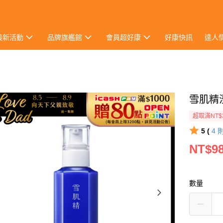
最新活動
品牌旗艦館
會員超好康
好康快訊
達人
雪肌精
超取滿NT$
5 (
4
NT$9
數量