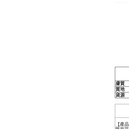
膚質
質地
貨源
【產