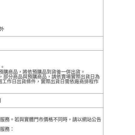
除外
貨。
有預購商品，將依預購品到貨後一併出貨。
配送，部分商品與預購商品，請依賣場實際出貨日為
7個工作日出貨條件，實際出貨日需依廠商排程作
明
貨服務。若與實體門市價格不同時，請以網站公告
貨服務：