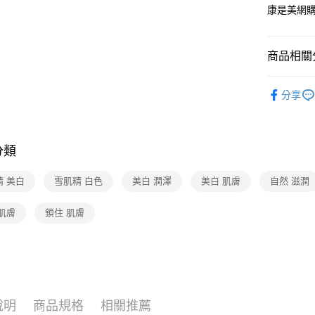
Google Pa
康是美網
運送方式
商品相關分
超商取貨付
專櫃保養
每筆NT$7
分享
🆕主打活
付款後7-1
品5折up
每筆NT$7
🆕主打活
分類
宅配-下單
UNIKCY
精 美白
雪肌精 白色
美白 潤澤
美白 肌膚
每筆NT$1
自然 滋潤
肌膚
鎖住 肌膚
說明
商品規格
相關推薦