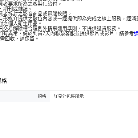
費者要求所為之客製化給付。
、期刊或雜誌。
費者拆封之影音商品或電腦軟體。
有形媒介提供之數位內容或一經提供即為完成之線上服務，經消
封之個人衛生用品。
訊交易解除權合理例外情事適用準則，不提供退貨服務。
如有異常，請於到貨7天內聯繫客服並提供照片或影片，請參考
品需回收，請保留。
規格
規格
詳見外包裝所示