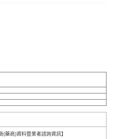
商(藥商)資料暨業者諮詢資訊】