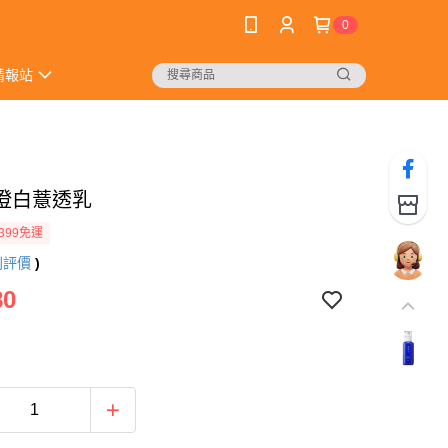
0
情報站
澄白薏透乳
399免運
則評價
)
80