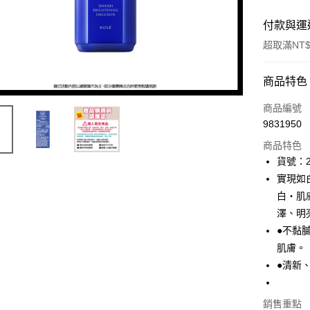
付款與運
超取滿NT$
付款方式
商品特色
icash Pay
商品編號
9831950
信用卡一
商品特色
數位禮券
貨號：2
實現如
超商取貨
白・肌
LINE Pay
澤、明
●不黏
Apple Pay
肌膚。
街口支付
●清新
悠遊付
銷售重點