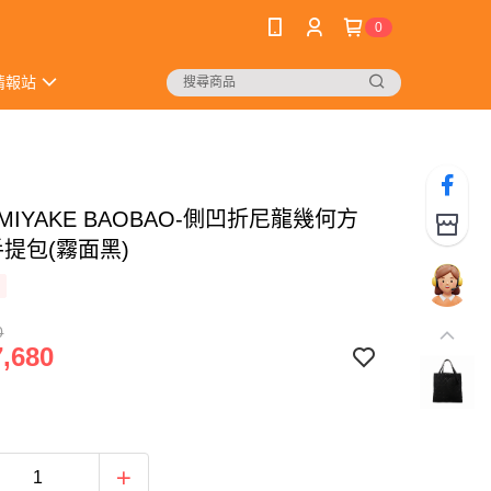
0
情報站
Y MIYAKE BAOBAO-側凹折尼龍幾何方
手提包(霧面黑)
0
,680