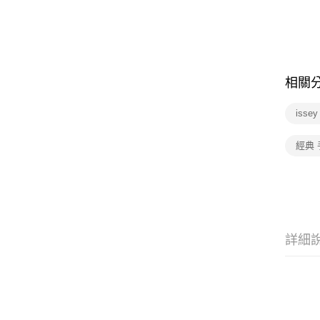
相關
isse
經典
詳細