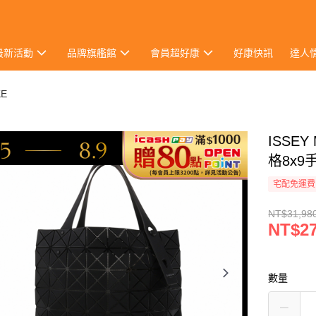
最新活動
品牌旗艦館
會員超好康
好康快訊
達人
KE
ISSE
格8x9
宅配免運費
NT$31,98
NT$27
數量