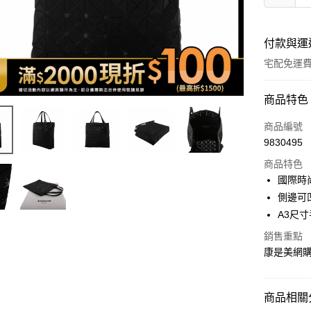
付款與運
宅配免運
付款方式
商品特色
icash Pay
商品編號
9830495
信用卡一
商品特色
信用卡分
國際時
側邊可
3 期 
A3尺
6 期 
合作金
華南商
銷售重點
12 期
合作金
上海商
康是美網
華南商
合作金
數位禮券
國泰世
上海商
華南商
臺灣中
國泰世
LINE Pay
上海商
匯豐（
商品相關分
臺灣中
國泰世
聯邦商