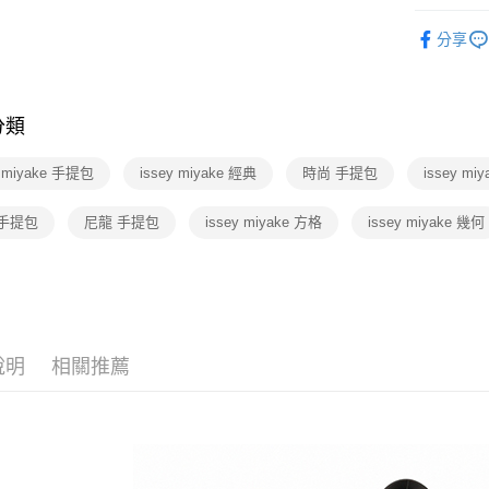
匯豐（
Apple Pay
臺灣中
元大商
黃金鑽飾
聯邦商
匯豐（
分享
玉山商
街口支付
元大商
黃金鑽飾
聯邦商
台新國
玉山商
元大商
台灣樂
悠遊付
🆕主打活
台新國
玉山商
台灣樂
分類
台新國
Google Pa
台灣樂
y miyake 手提包
issey miyake 經典
時尚 手提包
issey mi
運送方式
 手提包
尼龍 手提包
issey miyake 方格
issey miyake 幾何
廠商自送
免運費
說明
相關推薦