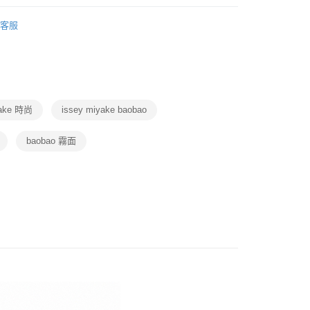
台灣）商業銀行
華泰商業銀行
小企業銀行
台中商業銀行
業銀行
永豐商業銀行
・精品・鞋包
精品品牌
ISSEY MIYAKE
業銀行
遠東國際商業銀行
台灣）商業銀行
華泰商業銀行
客服
業銀行
星展（台灣）商業銀行
業銀行
永豐商業銀行
・精品・鞋包
精品
包
業銀行
遠東國際商業銀行
際商業銀行
中國信託商業銀行
業銀行
星展（台灣）商業銀行
業銀行
永豐商業銀行
天信用卡公司
動
就是好好買
際商業銀行
中國信託商業銀行
業銀行
星展（台灣）商業銀行
天信用卡公司
際商業銀行
中國信託商業銀行
y
天信用卡公司
yake 時尚
issey miyake baobao
baobao 霧面
宅配免運