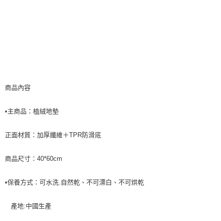
商品內容
•主商品：植絨地墊
正面材質：加厚纖維＋TPR防滑底
商品尺寸：40*60cm
•保養方式：可水洗.自然乾、不可漂白、不可烘乾
產地:中國生產