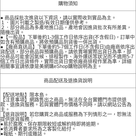
購物須知
● 商品採批次進貨以下資訊，請以實際收到實品為主。
１．圖片刊載之製造/有效日期僅供參考。
２．部分商品為多產地進口品，產地會因進貨批次有所差異，
隨機出貨。
●【一般品】下單後約1-3個工作日依序出貨(不含假日)，訂單中
如含有預購商品，將依預購品到貨後一併出貨。
●【廠商直送品】下單後約5-7個工作日(不含假日)由廠商依序出
貨配送，部分商品與預購商品，請依賣場實際出貨日為準，部
分商品可能會因氣候、排程製作、海外運送等狀況而不適用5-7
個工作日出貨條件，實際出貨日需依廠商排程作業為準，詳細
相關事宜請依康是美網購eShop購物說明為主。
商品配送及退換貨說明
【配送地點】限本島。
【注意事項】網路售出之商品，無法在全台實體門市提供退
款、退換貨服務。若與實體門市價格不同時，請以網站公告為
主。
【退貨說明】若您購買之商品或服務為下列情形之一，恕無法
提供退貨服務：
●易於腐敗、保存期限較短或解約時即將逾期。
●依消費者要求所為之客製化給付。
●報紙、期刊或雜誌。