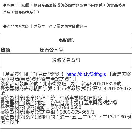
◆顏色：（如圖，網頁產品因拍攝與各顯示器顯色不同關係，與實品略有
差異，實品顏色更佳）
◆產品內容物以上述為主，產品圖之內容僅供參考
商品資訊
原廠公司貨
貨源
通路業者資訊
【產品責任險：詳見商店簡介】
【康是美醫
https://bit.ly/3dfpgis
療器材商(藥商)資料暨業者諮詢資訊】
藥商許可執照字號：北市衛藥販（松）字第6201018328號
醫療器材商許可執照字號：北市衛器販(松)字第MD6201029472
號
醫療器材商(藥商)名稱：統一生活事業股份有限公司
醫療器材商(藥商)地址：台灣台北市松山區東興路8號7樓
醫療器材商(藥商)電話：(02)2799-0560
醫療器材商(藥商)諮詢專線：0800-005-665#1
醫療器材商(藥商)服務時間：週一~五 上午9-12 下午13-17:30 例
假日除外