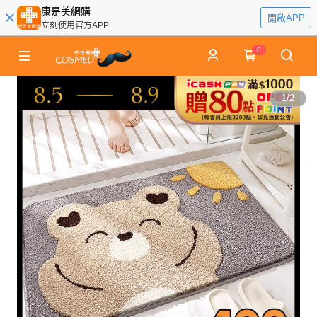
康是美網購
開啟APP
立刻使用官方APP
0
1
/
2