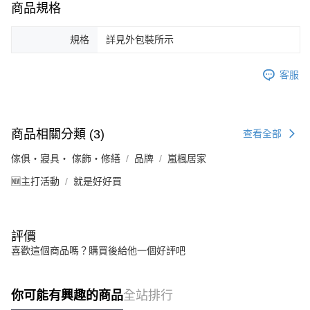
商品規格
規格
詳見外包裝所示
客服
商品相關分類 (3)
查看全部
傢俱・寢具・ 傢飾・修繕
品牌
嵐楓居家
🆕主打活動
就是好好買
評價
喜歡這個商品嗎？購買後給他一個好評吧
你可能有興趣的商品
全站排行