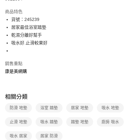
數位禮券
商品特色
LINE Pay
貨號：245239
居家最佳浴室踏墊
Apple Pay
乾濕分離好幫手
街口支付
吸水好.止滑較果好
悠遊付
銷售重點
Google Pay
康是美網購
運送方式
宅配-下單後3-5個工作天配送(不含預購品)，箱購品分箱出貨
相關分類
每筆NT$100，滿NT$799(含以上)免運費
防滑 地墊
浴室 踏墊
居家 地墊
吸水 地墊
止滑 地墊
吸水 踏墊
踏墊 地墊
廚房 吸水
吸水 居家
居家 防滑