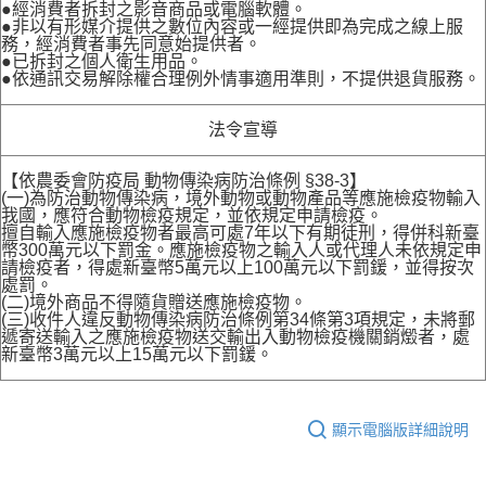
●經消費者拆封之影音商品或電腦軟體。
●非以有形媒介提供之數位內容或一經提供即為完成之線上服
務，經消費者事先同意始提供者。
●已拆封之個人衛生用品。
●依通訊交易解除權合理例外情事適用準則，不提供退貨服務。
法令宣導
【依農委會防疫局 動物傳染病防治條例 §38-3】
(一)為防治動物傳染病，境外動物或動物產品等應施檢疫物輸入
我國，應符合動物檢疫規定，並依規定申請檢疫。
擅自輸入應施檢疫物者最高可處7年以下有期徒刑，得併科新臺
幣300萬元以下罰金。應施檢疫物之輸入人或代理人未依規定申
請檢疫者，得處新臺幣5萬元以上100萬元以下罰鍰，並得按次
處罰。
(二)境外商品不得隨貨贈送應施檢疫物。
(三)收件人違反動物傳染病防治條例第34條第3項規定，未將郵
遞寄送輸入之應施檢疫物送交輸出入動物檢疫機關銷燬者，處
新臺幣3萬元以上15萬元以下罰鍰。
顯示電腦版詳細說明