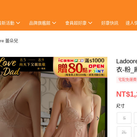
最新活動
品牌旗艦館
會員超好康
好康快訊
達人
ore 蕾朵兒
Lado
衣-粉
宅配免運費
NT$1,
尺寸
S
2L