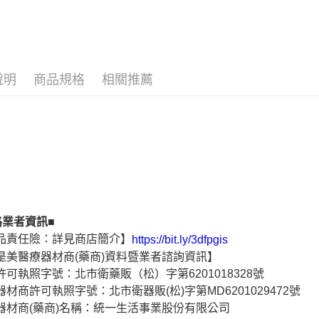
說明
商品規格
相關推薦
路業者資訊■
品責任險：詳見商店簡介】
https://bit.ly/3dfpgis
是美醫療器材商(藥商)資料暨業者諮詢資訊】
許可執照字號：北市衛藥販（松）字第6201018328號
器材商許可執照字號：北市衛器販(松)字第MD6201029472號
器材商(藥商)名稱：統一生活事業股份有限公司