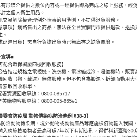
以有形媒介提供之數位內容或一經提供即為完成之線上服務，經
拆封之個人衛生用品。
訊交易解除權合理例外情事適用準則，不提供退貨服務。
意事項】網路售出之商品，無法在全台實體門市提供退款、退換
主。
求延遲出貨】需自行負擔出貨時已無庫存之缺貨風險。
令宣導■
店配合環保署廢四機回收服務】
公告指定規格之電視機、洗衣機、電冰箱或冷、暖氣機時，販賣
機回收（搬、載運）無償服務。但不包含為搬運、拆卸而動用大
者索取回收聯單。
保署資源回收專線：0800-085717
是美購物客服專線：0800-005-665#1
農委會防疫局 動物傳染病防治條例 §38-3】
)為防治動物傳染病，境外動物或動物產品等應施檢疫物輸入我國
輸入應施檢疫物者最高可處7年以下有期徒刑，得併科新臺幣30