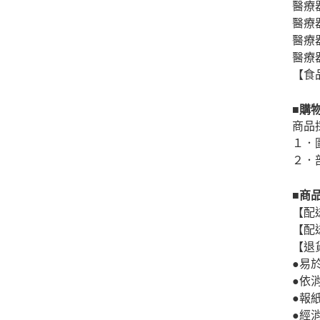
醫療
醫療器
醫療器
醫療器
【食品
■購
商品
１．
２．
■商
【配
【配
【退
●易
●依
●報
●經