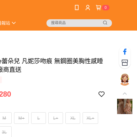
0
情報站
ore蕾朵兒 凡妮莎吻痕 無鋼圈美胸性感睡
_廠商直送
280
M
M+
L
L+
XL
XL+
3L