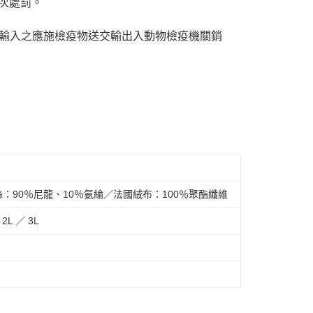
按次處罰。
送輸入之應施檢疫物送交輸出入動物檢疫機關銷
絲：90％尼龍、10％氨綸／法國絨布：100％聚酯纖維
2L ／ 3L