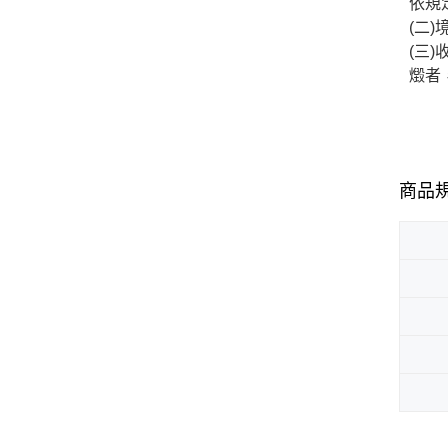
依規
(二
(三
燬者
商品