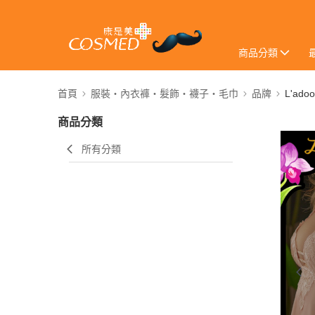
商品分類
首頁
服裝・內衣褲・髮飾・襪子・毛巾
品牌
L'ado
商品分類
所有分類