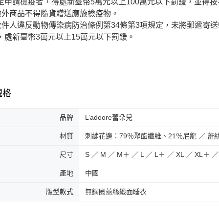
定申請檢疫者，得處新臺幣5萬元以上100萬元以下罰鍰，並得
)境外商品不得隨貨贈送應施檢疫物。
)收件人違反動物傳染病防治條例第34條第3項規定，未將郵遞寄
，處新臺幣3萬元以上15萬元以下罰鍰。
規格
品牌
L’adoore蕾朵兒
材質
刺繡花邊：79％聚酯纖維、21％尼龍 ／ 蕾
尺寸
S ／ M ／ M＋ ／ L ／ L＋ ／ XL ／ XL＋ ／ 
產地
中國
版型款式
無鋼圈蕾絲緞面睡衣