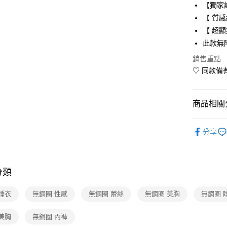
【獨家
上海商
華南商
合作金
數位禮券
國泰世
【 質
上海商
華南商
臺灣中
【 超顯
國泰世
LINE Pay
上海商
匯豐（
臺灣中
此款無
國泰世
聯邦商
匯豐（
Apple Pay
臺灣中
銷售重點
元大商
聯邦商
匯豐（
玉山商
♡ 同款備有
街口支付
元大商
聯邦商
台新國
玉山商
元大商
台灣樂
悠遊付
台新國
玉山商
商品相關分
台灣樂
台新國
Google Pa
台灣樂
服裝・內
分享
🆕主打活
運送方式
服裝・內
廠商自送
分類
免運費
睡衣
無鋼圈 性感
無鋼圈 蕾絲
無鋼圈 美胸
無鋼圈 
美胸
無鋼圈 內褲