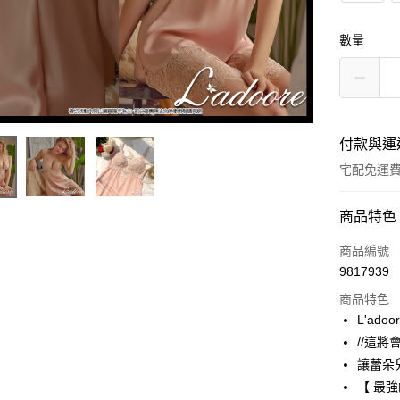
數量
付款與運
宅配免運
付款方式
商品特色
icash Pay
商品編號
9817939
信用卡一
商品特色
信用卡分
L'ad
//這
3 期 
讓蕾朵
6 期 
合作金
【 最
華南商
12 期
合作金