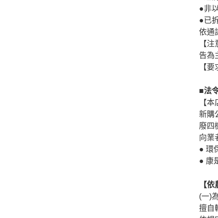
●非
●已
依通
【注
告為
【要
■法
【本
新購
廢四
向業
● 環
● 康
【依
(一
擅自