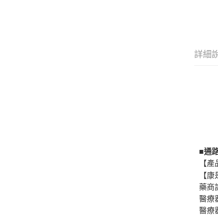
詳細
■通
【產
【康
藥商
醫療
醫療