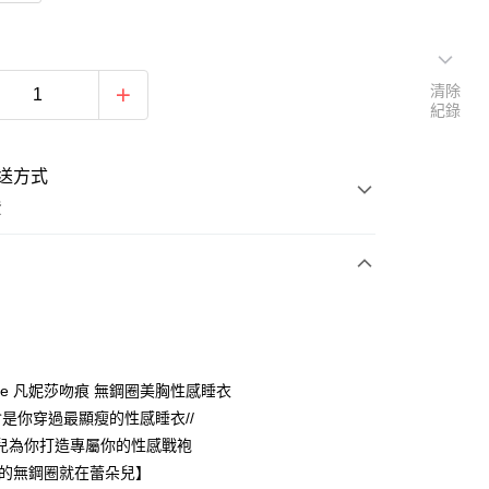
清除
紀錄
送方式
費
次付款
期付款
oore 凡妮莎吻痕 無鋼圈美胸性感睡衣
將會是你穿過最顯瘦的性感睡衣//
0 利率 每期
NT$426
21家銀行
兒為你打造專屬你的性感戰袍
0 利率 每期
NT$213
21家銀行
庫商業銀行
第一商業銀行
強的無鋼圈就在蕾朵兒】
業銀行
彰化商業銀行
 0 利率 每期
NT$106
21家銀行
庫商業銀行
第一商業銀行