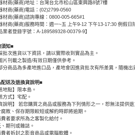
器材商(藥商)地址：台灣台北市松山區東興路8號7樓
材商(藥商)電話：(02)2799-0560
材商(藥商)諮詢專線：0800-005-665#1
材商(藥商)服務時間：週一~五 上午9-12 下午13-17:30 例假日
業者登錄字號：A-189589328-00379-9】
物須知■
採批次進貨以下資訊，請以實際收到實品為主。
圖片刊載之製造/有效日期僅供參考。
部分商品為多產地進口品，產地會因進貨批次有所差異，隨機出
品配送及退換貨說明■
送地點】限本島。
送方式】宅配。
貨說明】 若您購買之商品或服務為下列情形之一，恕無法提供退
於腐敗、保存期限較短或解約時即將逾期。
消費者要求所為之客製化給付。
紙、期刊或雜誌。
消費者拆封之影音商品或電腦軟體。