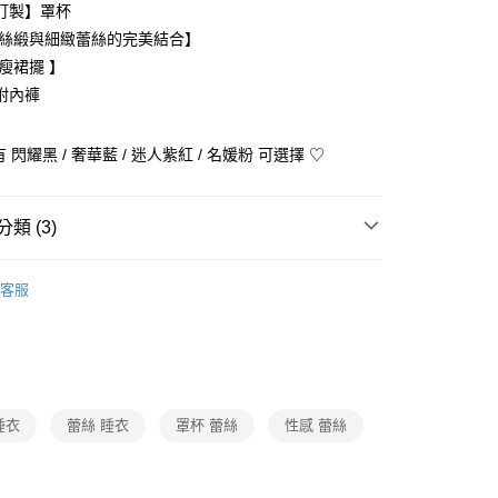
訂製】罩杯
業儲蓄銀行
台北富邦商業銀行
業銀行
彰化商業銀行
庫商業銀行
第一商業銀行
華商業銀行
兆豐國際商業銀行
感絲緞與細緻蕾絲的完美結合】
業儲蓄銀行
台北富邦商業銀行
業銀行
彰化商業銀行
小企業銀行
台中商業銀行
瘦裙擺 】
華商業銀行
兆豐國際商業銀行
業儲蓄銀行
台北富邦商業銀行
台灣）商業銀行
華泰商業銀行
小企業銀行
台中商業銀行
附內褲
華商業銀行
兆豐國際商業銀行
業銀行
遠東國際商業銀行
台灣）商業銀行
華泰商業銀行
小企業銀行
台中商業銀行
業銀行
永豐商業銀行
業銀行
遠東國際商業銀行
台灣）商業銀行
華泰商業銀行
業銀行
星展（台灣）商業銀行
 閃耀黑 / 奢華藍 / 迷人紫紅 / 名媛粉 可選擇 ♡
業銀行
永豐商業銀行
業銀行
遠東國際商業銀行
際商業銀行
中國信託商業銀行
業銀行
星展（台灣）商業銀行
業銀行
永豐商業銀行
天信用卡公司
際商業銀行
中國信託商業銀行
業銀行
星展（台灣）商業銀行
類 (3)
天信用卡公司
際商業銀行
中國信託商業銀行
y
天信用卡公司
衣褲・髮飾・襪子・毛巾
品牌
L'adoore 蕾朵兒
客服
動
就是好好買
衣褲・髮飾・襪子・毛巾
內衣褲
睡衣/居家服
宅配免運
睡衣
蕾絲 睡衣
罩杯 蕾絲
性感 蕾絲