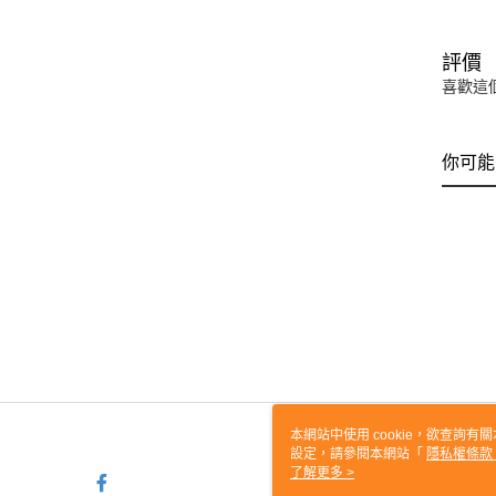
評價
喜歡這
你可能
本網站中使用 cookie，欲查詢有關
設定，請參閱本網站「
隱私權條款
使用 cookie。
了解更多 >