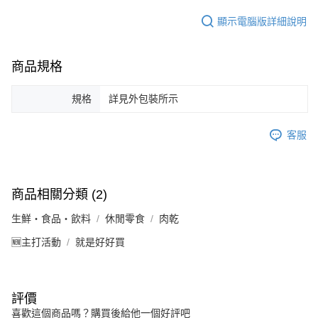
顯示電腦版詳細說明
商品規格
規格
詳見外包裝所示
客服
商品相關分類 (2)
生鮮・食品・飲料
休閒零食
肉乾
🆕主打活動
就是好好買
評價
喜歡這個商品嗎？購買後給他一個好評吧