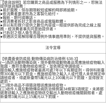
【退貨說明】若您購買之商品或服務為下列情形之一，恕無法
提供退貨服務：
●易於腐敗、保存期限較短或解約時即將逾期。
●依消費者要求所為之客製化給付。
●報紙、期刊或雜誌。
●經消費者拆封之影音商品或電腦軟體。
●非以有形媒介提供之數位內容或一經提供即為完成之線上服
務，經消費者事先同意始提供者。
●已拆封之個人衛生用品。
●依通訊交易解除權合理例外情事適用準則，不提供退貨服務。
法令宣導
【依農委會防疫局 動物傳染病防治條例 §38-3】
(一)為防治動物傳染病，境外動物或動物產品等應施檢疫物輸入
我國，應符合動物檢疫規定，並依規定申請檢疫。
擅自輸入應施檢疫物者最高可處7年以下有期徒刑，得併科新臺
幣300萬元以下罰金。應施檢疫物之輸入人或代理人未依規定申
請檢疫者，得處新臺幣5萬元以上100萬元以下罰鍰，並得按次
處罰。
(二)境外商品不得隨貨贈送應施檢疫物。
(三)收件人違反動物傳染病防治條例第34條第3項規定，未將郵
遞寄送輸入之應施檢疫物送交輸出入動物檢疫機關銷燬者，處
新臺幣3萬元以上15萬元以下罰鍰。