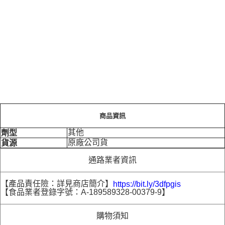
商品資訊
其他
劑型
原廠公司貨
貨源
通路業者資訊
【產品責任險：詳見商店簡介】
https://bit.ly/3dfpgis
【食品業者登錄字號：A-189589328-00379-9】
購物須知