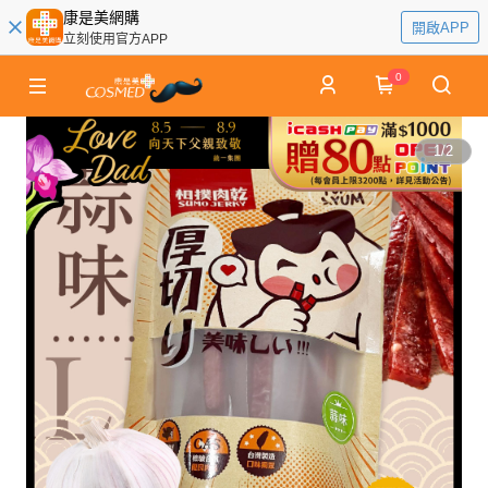
康是美網購
開啟APP
立刻使用官方APP
0
1
/
2