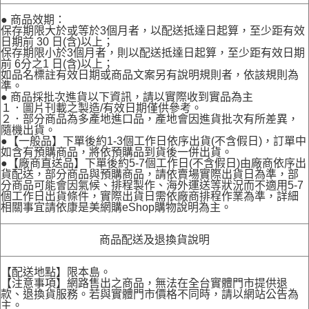
● 商品效期：
保存期限大於或等於3個月者，以配送抵達日起算，至少距有效
日期前 30 日(含)以上；
保存期限小於3個月者，則以配送抵達日起算，至少距有效日期
前 6分之1 日(含)以上；
如品名標註有效日期或商品文案另有說明規則者，依該規則為
準。
● 商品採批次進貨以下資訊，請以實際收到實品為主
１．圖片刊載之製造/有效日期僅供參考。
２．部分商品為多產地進口品，產地會因進貨批次有所差異，
隨機出貨。
●【一般品】下單後約1-3個工作日依序出貨(不含假日)，訂單中
如含有預購商品，將依預購品到貨後一併出貨。
●【廠商直送品】下單後約5-7個工作日(不含假日)由廠商依序出
貨配送，部分商品與預購商品，請依賣場實際出貨日為準，部
分商品可能會因氣候、排程製作、海外運送等狀況而不適用5-7
個工作日出貨條件，實際出貨日需依廠商排程作業為準，詳細
相關事宜請依康是美網購eShop購物說明為主。
商品配送及退換貨說明
【配送地點】限本島。
【注意事項】網路售出之商品，無法在全台實體門市提供退
款、退換貨服務。若與實體門市價格不同時，請以網站公告為
主。