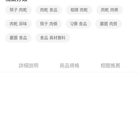
筷子 肉乾
肉乾 食品
相撲 肉乾
肉乾 肉條
肉乾 蒜味
筷子 肉條
Q彈 食品
嚴選 肉質
嚴選 食品
食品 真材實料
詳細說明
商品規格
相關推薦