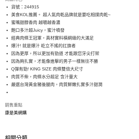
LINE Pay
貨號：244915
美食KOL推薦。 超人氣肉乾品牌就是要吃相撲肉乾~
Apple Pay
蜜嘴甜醇香肉 越嚼越香濃
街口支付
飽口多汁超Juicy，蜜汁噴發
經典肉條王冠軍，真材實料橫綱級的大滿足
悠遊付
爆汁! 就是爆汁 屹立不搖的扛旗者
Google Pay
因為更厚，所以更加有勁道 才能跟您牙尖打架
因為夠扎實，才能像進擊的男子一樣無往不勝
運送方式
Q彈有勁! KING SIZE 肉條雙倍大尺寸
宅配-下單後3-5個工作天配送(不含預購品)，箱購品分箱出貨
肉質不柴，肉條水分超足 含汁量大
嚴選台灣黃金豬後腿肉，肉質鮮嫩扎實多汁甜潤
每筆NT$100，滿NT$799(含以上)免運費
銷售重點
康是美網購
相關分類