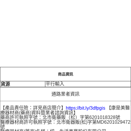
商品資訊
平行輸入
貨源
通路業者資訊
【產品責任險：詳見商店簡介】
【康是美醫
https://bit.ly/3dfpgis
療器材商(藥商)資料暨業者諮詢資訊】
藥商許可執照字號：北市衛藥販（松）字第6201018328號
醫療器材商許可執照字號：北市衛器販(松)字第MD6201029472
號