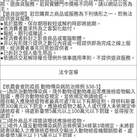
款、退換貨服務。若與實體門市價格不同時，請以網站公告為
主。
【退貨說明】若您購買之商品或服務為下列情形之一，恕無法
提供退貨服務：
●易於腐敗、保存期限較短或解約時即將逾期。
●依消費者要求所為之客製化給付。
●報紙、期刊或雜誌。
●經消費者拆封之影音商品或電腦軟體。
●非以有形媒介提供之數位內容或一經提供即為完成之線上服
務，經消費者事先同意始提供者。
●已拆封之個人衛生用品。
●依通訊交易解除權合理例外情事適用準則，不提供退貨服務。
法令宣導
【依農委會防疫局 動物傳染病防治條例 §38-3】
(一)為防治動物傳染病，境外動物或動物產品等應施檢疫物輸入
我國，應符合動物檢疫規定，並依規定申請檢疫。
擅自輸入應施檢疫物者最高可處7年以下有期徒刑，得併科新臺
幣300萬元以下罰金。應施檢疫物之輸入人或代理人未依規定申
請檢疫者，得處新臺幣5萬元以上100萬元以下罰鍰，並得按次
處罰。
(二)境外商品不得隨貨贈送應施檢疫物。
(三)收件人違反動物傳染病防治條例第34條第3項規定，未將郵
遞寄送輸入之應施檢疫物送交輸出入動物檢疫機關銷燬者，處
新臺幣3萬元以上15萬元以下罰鍰。