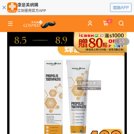
康是美網購
開啟APP
立刻使用官方APP
0
1
/
5