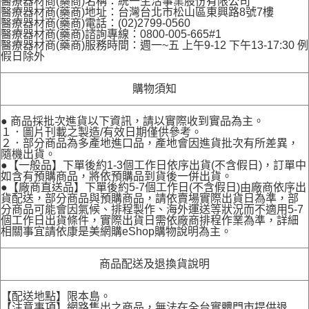
醫療器材商(藥商)名稱：統一生活事業股份有限公司
醫療器材商(藥商)地址：台灣台北市松山區東興路8號7樓
醫療器材商(藥商)電話：(02)2799-0560
醫療器材商(藥商)諮詢專線：0800-005-665#1
醫療器材商(藥商)服務時間：週一~五 上午9-12 下午13-17:30 例
假日除外
購物須知
● 商品採批次進貨以下資訊，請以實際收到實品為主。
１．圖片刊載之製造/有效日期僅供參考。
２．部分商品為多產地進口品，產地會因進貨批次有所差異，
隨機出貨。
●【一般品】下單後約1-3個工作日依序出貨(不含假日)，訂單中
如含有預購商品，將依預購品到貨後一併出貨。
●【廠商直送品】下單後約5-7個工作日(不含假日)由廠商依序出
貨配送，部分商品與預購商品，請依賣場實際出貨日為準，部
分商品可能會因氣候、排程製作、海外運送等狀況而不適用5-7
個工作日出貨條件，實際出貨日需依廠商排程作業為準，詳細
相關事宜請依康是美網購eShop購物說明為主。
商品配送及退換貨說明
【配送地點】限本島。
【注意事項】網路售出之商品，無法在全台實體門市提供退