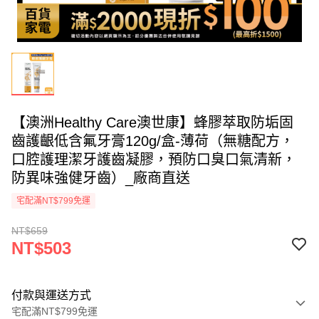
【澳洲Healthy Care澳世康】蜂膠萃取防垢固
齒護齦低含氟牙膏120g/盒-薄荷（無糖配方，
口腔護理潔牙護齒凝膠，預防口臭口氣清新，
防異味強健牙齒）_廠商直送
宅配滿NT$799免運
NT$659
NT$503
付款與運送方式
宅配滿NT$799免運