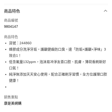
付款方式
商品特色
icash Pay
商品編號
信用卡一次付款
9804147
數位禮券
商品特色
LINE Pay
貨號：244860
蜂膠成分洗淨牙垢，護齦健齒防口臭，達「防垢+護齦+淨味」3
Apple Pay
效合1！
街口支付
低含氟量132ppm，泡沫易冲淨友善口腔、肌膚，薄荷香刷新好
口氣！
悠遊付
純淨無添加天天安心使用，配合正確刷牙習慣，全方位護理口腔
Google Pay
健康！
運送方式
銷售重點
宅配-下單後3-5個工作天配送(不含預購品)，箱購品分箱出貨
康是美網購
每筆NT$100，滿NT$799(含以上)免運費