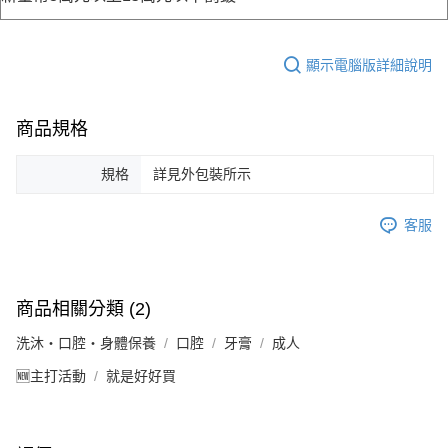
顯示電腦版詳細說明
商品規格
規格
詳見外包裝所示
客服
商品相關分類 (2)
洗沐・口腔・身體保養
口腔
牙膏
成人
🆕主打活動
就是好好買