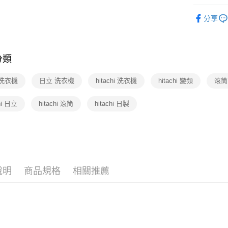
匯豐（
Apple Pay
臺灣中
元大商
家電・ 電
聯邦商
匯豐（
分享
玉山商
街口支付
元大商
🆕主打活
聯邦商
台新國
玉山商
元大商
台灣樂
悠遊付
家電・ 電
台新國
玉山商
衣機
台灣樂
分類
台新國
Google Pa
台灣樂
 洗衣機
日立 洗衣機
hitachi 洗衣機
hitachi 變頻
滾筒
運送方式
chi 日立
hitachi 滾筒
hitachi 日製
宅配-下單
每筆NT$1
說明
商品規格
相關推薦