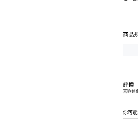
商品
評價
喜歡這
你可能