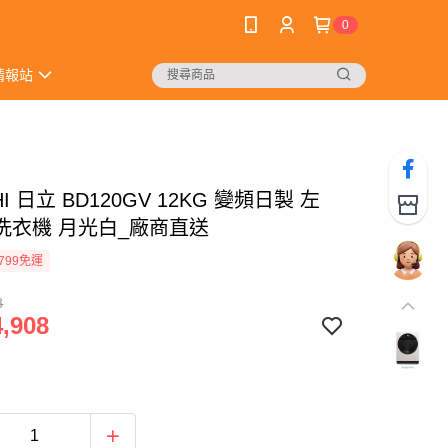
0
情報站
HI 日立 BD120GV 12KG 變頻日製 左
洗衣機 月光白_廠商直送
799免運
8
,908